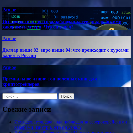
Разное
Исследователь два года наблюдал за северокорейскими
хакерами изнутри. Что он узнал?
Разное
Доллар выше 82, евро выше 94: что происходит с курсами
валют в России
Разное
Премиальное чтиво: топ полезных книг для
криптотрейдеров
Найти:
Свежие записи
Исследователь два года наблюдал за северокорейскими
хакерами изнутри. Что он узнал?
Доллар выше 82, евро выше 94: что происходит с