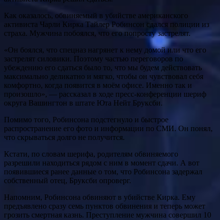
Как оказалось, обвиняемый в убийстве американского
активиста Чарли Кирка Тайлер Робинсон сдался полиции из
страха. Мужчина побоялся, что его попросту застрелят.
«Он боялся, что спецназ нагрянет к нему домой или что его
застрелят силовики. Поэтому частью переговоров по
убеждению его сдаться было то, что мы будем действовать
максимально деликатно и мягко, чтобы он чувствовал себя
комфортно, когда появится в моём офисе. Именно так и
произошло», — рассказал в ходе пресс-конференции шериф
округа Вашингтон в штате Юта Нейт Бруксби.
Помимо того, Робинсона подстегнуло и быстрое
распространение его фото и информации по СМИ. Он понял,
что скрываться долго не получится.
Кстати, по словам шерифа, родителям обвиняемого
разрешили находиться рядом с ним в момент сдачи. А вот
появившиеся ранее данные о том, что Робинсона задержал
собственный отец, Бруксби опроверг.
Напомним, Робинсона обвиняют в убийстве Кирка. Ему
предъявлено сразу семь пунктов обвинения и теперь может
грозить смертная казнь. Преступление мужчина совершил 10