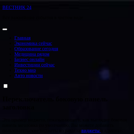
Перейти
ВЕСТНИК 24
к
Все важнейшие события в чистом виде
содержанию
Главная
Экономика сейчас
Образование сегодня
Медицина рядом
Бизнес онлайн
Инвестиции сейчас
Техно мир
Авто новости
Переключатель боковую панель
заголовка
Это пример виджета, показывающего, как выглядит боковая
панель заголовка по умолчанию. Вы можете добавить
пользовательские виджеты из раздела
виджеты
в админке.