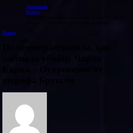
Домашняя
Разное
Полиция рассказала, как поймала убийцу Чарли
Кирка – Откровение от шерифа Бруксби
Разное
Полиция рассказала, как
поймала убийцу Чарли
Кирка – Откровение от
шерифа Бруксби