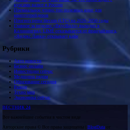
курсами валют в России
Премиальное чтиво: топ полезных книг для
криптотрейдеров
Прогноз цены litecoin (LTC) на 2026–2050 годы
Главное за неделю: «ВкусВилл» выходит в
Калининград, LIMÉ отказывается от франчайзинга,
«Яндекс Лавка» открывает кафе
Рубрики
Авто новости
Бизнес онлайн
Инвестиции сейчас
Медицина рядом
Образование сегодня
Разное
Техно мир
Экономика сейчас
ВЕСТНИК 24
Все важнейшие события в чистом виде
Авторские права © Все права защищены
|
BlogData
от