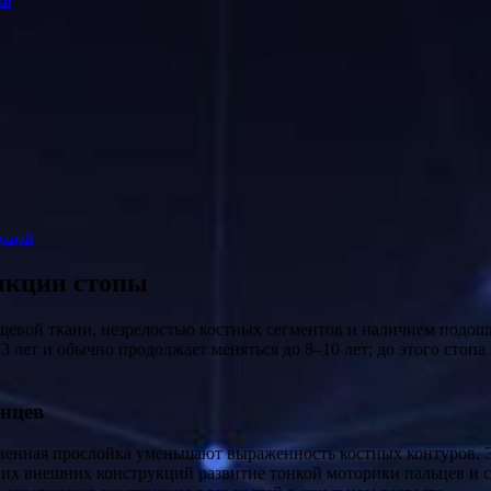
ки
даций
ункции стопы
 лет и обычно продолжает меняться до 8–10 лет; до этого стопа
енцев
венная прослойка уменьшают выраженность костных контуров.
х внешних конструкций развитие тонкой моторики пальцев и св