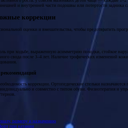
 активного роста: у совсем маленьких детей чаще — каждые 1–2 
внешней и внутренней части подошвы или потертости задника сл
можные коррекции
иональной оценки и вмешательства, чтобы предотвратить прог
ль при ходьбе, выраженную асимметрию походки, стойкое нару
го свода после 3–4 лет. Наличие трофических изменений кожи, 
дования.
и рекомендаций
необходимость коррекции. Ортопедические стельки назначаются 
 индивидуально и совместно с типом обуви. Физиотерапия и уп
тернов.
иалу, размеру и назначению
форт при катании