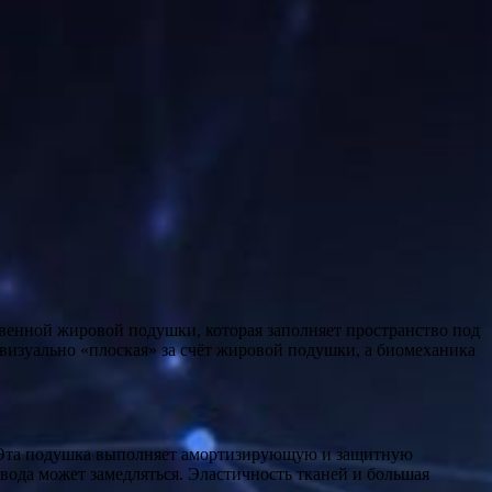
 визуально «плоская» за счёт жировой подушки, а биомеханика
 Эта подушка выполняет амортизирующую и защитную
ода может замедляться. Эластичность тканей и большая