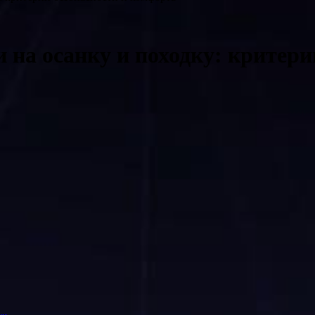
 на осанку и походку: критери