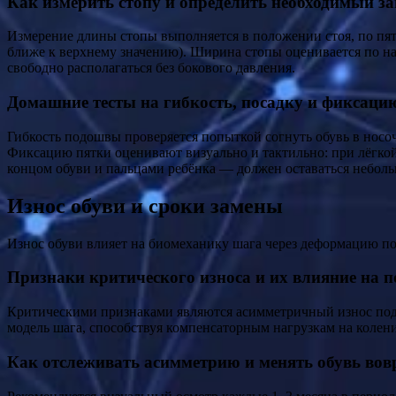
Как измерить стопу и определить необходимый за
Измерение длины стопы выполняется в положении стоя, по пят
ближе к верхнему значению). Ширина стопы оценивается по н
свободно располагаться без бокового давления.
Домашние тесты на гибкость, посадку и фиксаци
Гибкость подошвы проверяется попыткой согнуть обувь в носоч
Фиксацию пятки оценивают визуально и тактильно: при лёгкой 
концом обуви и пальцами ребёнка — должен оставаться небольш
Износ обуви и сроки замены
Износ обуви влияет на биомеханику шага через деформацию п
Признаки критического износа и их влияние на п
Критическими признаками являются асимметричный износ под
модель шага, способствуя компенсаторным нагрузкам на колен
Как отслеживать асимметрию и менять обувь вов