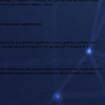
месяца; у старших — каждые 3–4 месяца при активной носке.
едует рассмотреть замену обуви.
рессирование деформаций.
жное или внутреннее вращение стопы, разницу длины шага
частые мозоли в одних и тех же местах и трудности с
при показаниях для перераспределения нагрузок, поддержания
ражнения направлены на укрепление мышц стопы и голени,