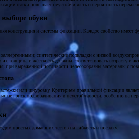
иксации пятки повышает неустойчивость и вероятность перекосо
 выборе обуви
нняя конструкция и системы фиксации. Каждое свойство имеет 
аллергенными; синтетические подкладки с низкой воздухопро
 их толщина и жёсткость должны соответствовать возрасту и а
ния; при выраженной потливости целесообразны материалы с п
стопа
 застёжки или шнуровку. Критерием правильной фиксации являе
ышает риск подворачивания и неустойчивости, особенно на неро
ки
ядом простых домашних тестов на гибкость и посадку.