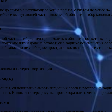
пас
ке до самого выступающего конца пальца, с учётом не менее 8–
аиболее выступающей части плюсневой области; выбор колодки 
ю
ной части: сгиб должен происходить в области, соответствующе
подтяжке пятки должна оставаться в заднике без смещения боле
ой запас, но не свободное пространство, позволяющее стопе ск
одошвы и потерю амортизации.
оходку
ошвы, сплющивание амортизирующих слоёв и расслоение задник
и и таз. Видимая потеря рисунка протектора или заметная прос
ремя