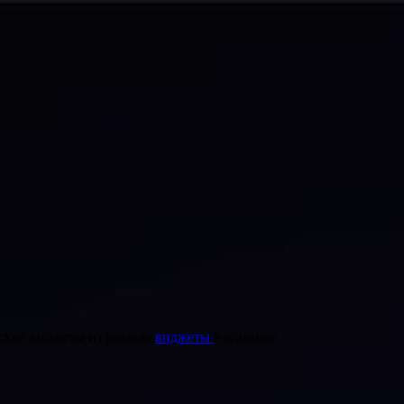
ские виджеты из раздела
виджеты
в админке.