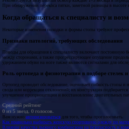
Рекомендуется визуальный осмотр каждые 1–3 месяца в период
При обнаружении перекоса пятки, заметной разницы в высоте 
Когда обращаться к специалисту и воз
Некоторые изменения походки и формы стопы требуют професс
Признаки патологий, требующих обследования
Поводы для обращения к специалисту включают постоянную бо
между сторонами, а также прогрессирующее опущение продольно
удержанием обуви на ноге также являются сигналами для обсле
Роль ортопеда и физиотерапии в подборе стелек 
Ортопед проводит обследование, оценивает гибкость стопы и 
свода или коррекции отклонений; их конструкция подбирается
улучшение проприоцепции и восстановление двигательных пат
Средний рейтинг
0 из 5 звезд. 0 голосов.
Вам нужно
авторизироваться
для того, чтобы проголосовать.
Навигация
Как правильно выбирать женскую спортивную одежду по матер
Влияние качества лыжного комбинезона на безопасность и ком