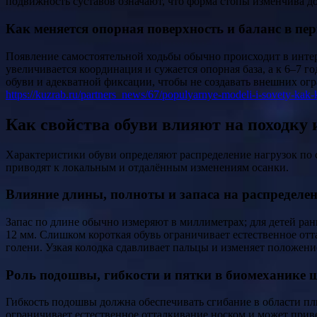
подвижность суставов означают, что форма стопы изменчива до
Как меняется опорная поверхность и баланс в пе
Появление самостоятельной ходьбы обычно происходит в интер
увеличивается координация и сужается опорная база, а к 6–7 
обуви и адекватной фиксации, чтобы не создавать внешних ог
https://kuzrab.ru/partners_news/67/populyarnye-modeli-i-sovety-kak-
Как свойства обуви влияют на походку 
Характеристики обуви определяют распределение нагрузок по 
приводят к локальным и отдалённым изменениям осанки.
Влияние длины, полноты и запаса на распределе
Запас по длине обычно измеряют в миллиметрах; для детей ран
12 мм. Слишком короткая обувь ограничивает естественное отт
голени. Узкая колодка сдавливает пальцы и изменяет положени
Роль подошвы, гибкости и пятки в биомеханике 
Гибкость подошвы должна обеспечивать сгибание в области пл
ограничивает естественное отталкивание носком и может при