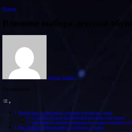
Разное
Влияние выбора детской обуви
Автор Admin
Оглавление
Возрастные особенности строения и функции стопы
Строение стопы и роль жировой подушки у младенцев
Как меняется опорная поверхность и баланс в первые годы
Как свойства обуви влияют на походку и осанку