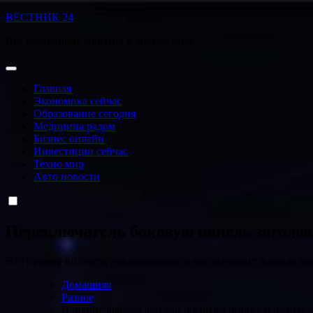
Перейти
ВЕСТНИК 24
к
Все важнейшие события в чистом виде
содержанию
Главная
Экономика сейчас
Образование сегодня
Медицина рядом
Бизнес онлайн
Инвестиции сейчас
Техно мир
Авто новости
Переключатель боковую панель заголо
Это пример виджета, показывающего, как выглядит боковая па
Домашняя
Разное
Влияние выбора детской обуви на осанку и походку