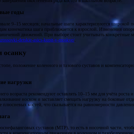
 завершения окостенения ряда костей в школьном возрасте.
рвые годы
вале 9–15 месяцев; начальные шаги характеризуются широкой п
годам кинематика шага приближается к взрослой. Изменения опо
раничений движений. При выборе стоит учитывать конкретные мо
krossovki-detskie-asics-kupit-v-moskve/
.
и осанку
стопе, положение коленного и тазового суставов и компенсатор
ние нагрузки
него возраста рекомендуют оставлять 10–15 мм для учёта роста 
алкивание носком и заставляет смещать нагрузку на боковые от
е плюсневых костей, что сказывается на равномерности давления
шага
юснефаланговых суставов (MTP), то есть в носочной части, чтоб
вести к компенсаторным движениям в коленном и тазобедренном