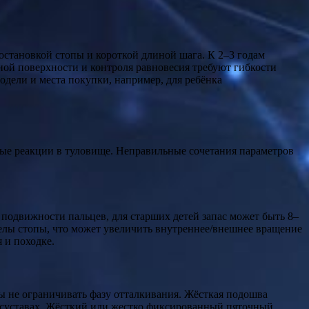
остановкой стопы и короткой длиной шага. К 2–3 годам
рной поверхности и контроля равновесия требуют гибкости
дели и места покупки, например, для ребёнка
ные реакции в туловище. Неправильные сочетания параметров
и подвижности пальцев, для старших детей запас может быть 8–
делы стопы, что может увеличить внутреннее/внешнее вращение
 и походке.
ы не ограничивать фазу отталкивания. Жёсткая подошва
 суставах. Жёсткий или жестко фиксированный пяточный