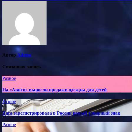
по
записям
Автор
Admin
Связанная запись
Разное
На «Авито» выросли продажи одежды для детей
Разное
Zara зарегистрировала в России новый товарный знак
Разное