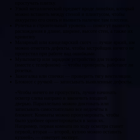
простучать плитку.
Узкий металлический предмет вроде линейки, который
можно вставить между стеной и плинтусом, чтобы
аккуратно его снять и выявить наличие там плесени.
Рулетка и строительный уровень — помогут выявить
расхождения в длине, ширине, высоте стен, а также их
кривизну
Малярный или канцелярский скотч — лучше яркий, им
можно отметить дефекты, чтобы застройщик ничего не
пропустил при работе над ошибками.
Мультиметр или зарядное устройство для телефона
(вместе с телефоном) — чтобы проверить, работают ли
розетки.
Зажигалка или спички — проверить тягу вентиляции.
Блокнот с ручкой — записывать выявленные дефекты.
«Чтобы ничего не пропустить, лучше начинать
осмотр слева направо и закончить входной
дверью. Параллельно можно диктовать или
записывать самостоятельно все недочёты в
блокнот. Комнаты можно пронумеровать, чтобы
было удобнее ориентироваться в записях.
Например, первая комната по ходу осмотра станет
первой, вторая — второй, кухню можно оставить
кухней», — советует эксперт.