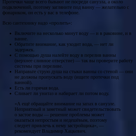
Протечки чаще всего бывают не посреди санузла, а около
подключений, поэтому загляните под ванну — желательно с
фонариком, он есть у вас в телефоне.
Всю сантехнику надо «пролить»:
Включите на несколько минут воду — и в раковине, и в
ванне.
Обратите внимание, как уходит вода, — нет ли
задержек.
С помощью душа налейте воду в перелив ванны
(верхнее сливное отверстие) — так вы проверите работу
системы при переливе.
Направьте струю душа на стыки ванны со стеной — они
не должны пропускать воду (ищите протечки под
ванной).
Есть ли горячая вода.
Сливает ли унитаз и набирает ли потом воду.
«А ещё обращайте внимание на запах в санузле.
Неприятный и заметный может свидетельствовать
о застое воды — решение проблемы может
оказаться непростым и недешёвым, поэтому
следует привлечь к нему застройщика», —
рекомендует Владимир Хацкевич.