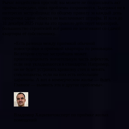
Рычаг воздействия простой: вы можете не подписывать акт
приёма-передачи, пока проблемы сохраняются. Задержки не в
интересах застройщика: по общему правилу за каждый день
просрочки сдачи объекта он выплачивает штрафы. И хотя до
31 декабря 2025 года на это правило действует мораторий,
большинство строителей всё равно не затягивают со сдачей
квартиры её собственнику.
«Есть разница между приёмкой обычной
новостройки и приёмкой квартиры по реновации.
Во втором случае застройщик может
проигнорировать значительную часть дефектов,
если они укладываются в стандарты. Например,
он не будет устранять кривизну стен и менять
стеклопакеты, если на них есть небольшие
царапины. А вот в коммерческом жилье — будет.
Главное — выявить эти и другие проблемы».
Владимир Хацкевичэксперт по приёмке жилых
помещений