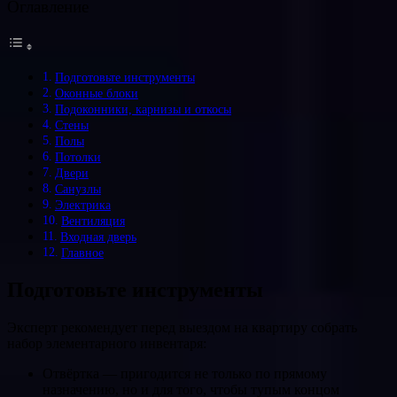
Оглавление
Подготовьте инструменты
Оконные блоки
Подоконники, карнизы и откосы
Стены
Полы
Потолки
Двери
Санузлы
Электрика
Вентиляция
Входная дверь
Главное
Подготовьте инструменты
Эксперт рекомендует перед выездом на квартиру собрать
набор элементарного инвентаря:
Отвёртка — пригодится не только по прямому
назначению, но и для того, чтобы тупым концом