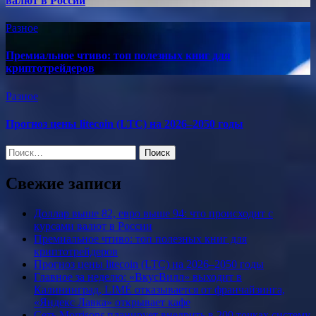
валют в России
Разное
Премиальное чтиво: топ полезных книг для
криптотрейдеров
Разное
Прогноз цены litecoin (LTC) на 2026–2050 годы
Найти:
Свежие записи
Доллар выше 82, евро выше 94: что происходит с
курсами валют в России
Премиальное чтиво: топ полезных книг для
криптотрейдеров
Прогноз цены litecoin (LTC) на 2026–2050 годы
Главное за неделю: «ВкусВилл» выходит в
Калининград, LIMÉ отказывается от франчайзинга,
«Яндекс Лавка» открывает кафе
Сеть Morrisons планирует внедрить в 200 точках систему