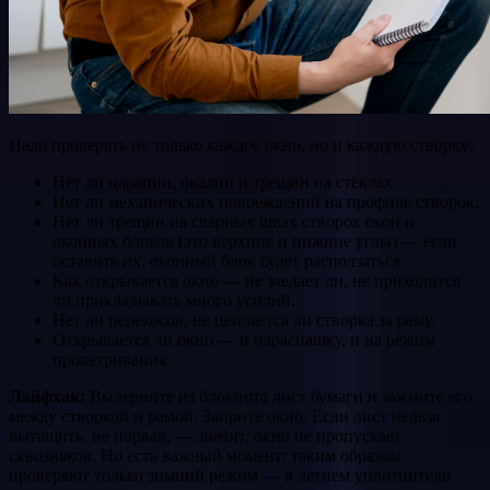
Надо проверять не только каждое окно, но и каждую створку:
Нет ли царапин, окалин и трещин на стёклах.
Нет ли механических повреждений на профиле створок.
Нет ли трещин на сварных швах створок окон и
оконных блоков (это верхние и нижние углы) — если
оставить их, оконный блок будет расползаться.
Как открывается окно — не заедает ли, не приходится
ли прикладывать много усилий.
Нет ли перекосов, не цепляется ли створка за раму.
Открывается ли окно — и нараспашку, и на режим
проветривания.
Лайфхак:
Выдерните из блокнота лист бумаги и зажмите его
между створкой и рамой. Заприте окно. Если лист нельзя
вытащить, не порвав, — значит, окно не пропускает
сквозняков. Но есть важный момент: таким образом
проверяют только зимний режим — в летнем уплотнители