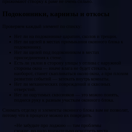
прижимают створку к раме не очень сильно.
Подоконники, карнизы и откосы
Проверяем каждый элемент по списку:
Нет ли на подоконнике царапин, сколов и трещин.
Нет ли щелей в местах примыкания оконного блока к
подоконнику.
Нет ли щелей под подоконником в местах
присоединения к стене.
Есть ли уклон в сторону улицы у отлива с наружной
стороны окна — иначе влага не будет стекать, а
наоборот, станет скапливаться около окна, а при плохом
развитии событий — затекать внутрь комнаты.
Нет ли механических повреждений и сквозных
отверстий.
Нет ли ощутимых сквозняков — это можно понять,
поднеся руку к разным участкам оконного блока.
Снимать отделку и элементы оконного блока вам не позволят,
потому что в процессе можно их повредить.
«Не забудьте про лоджию — там проблемы
схожие, но надо внимательно осмотреть места