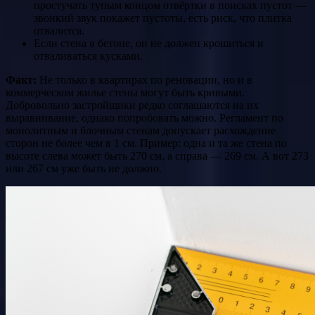
простучать тупым концом отвёртки в поисках пустот —
звонкий звук покажет пустоты, есть риск, что плитка
отвалится.
Если стена в бетоне, он не должен крошиться и
отваливаться кусками.
Факт:
Не только в квартирах по реновации, но и в
коммерческом жилье стены могут быть кривыми.
Добровольно застройщики редко соглашаются на их
выравнивание, однако попробовать можно. Регламент по
монолитным и блочным стенам допускает расхождение
сторон не более чем в 1 см. Пример: одна и та же стена по
высоте слева может быть 270 см, а справа — 269 см. А вот 273
или 267 см уже быть не должно.