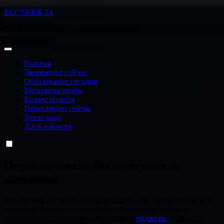
Перейти
ВЕСТНИК 24
к
Все важнейшие события в чистом виде
содержанию
Главная
Экономика сейчас
Образование сегодня
Медицина рядом
Бизнес онлайн
Инвестиции сейчас
Техно мир
Авто новости
Переключатель боковую панель
заголовка
Это пример виджета, показывающего, как выглядит боковая
панель заголовка по умолчанию. Вы можете добавить
пользовательские виджеты из раздела
виджеты
в админке.