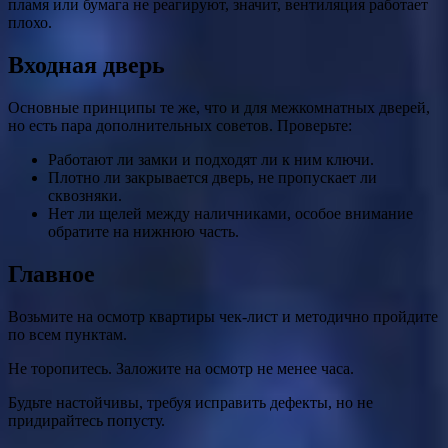
пламя или бумага не реагируют, значит, вентиляция работает
плохо.
Входная дверь
Основные принципы те же, что и для межкомнатных дверей,
но есть пара дополнительных советов. Проверьте:
Работают ли замки и подходят ли к ним ключи.
Плотно ли закрывается дверь, не пропускает ли
сквозняки.
Нет ли щелей между наличниками, особое внимание
обратите на нижнюю часть.
Главное
Возьмите на осмотр квартиры чек-лист и методично пройдите
по всем пунктам.
Не торопитесь. Заложите на осмотр не менее часа.
Будьте настойчивы, требуя исправить дефекты, но не
придирайтесь попусту.