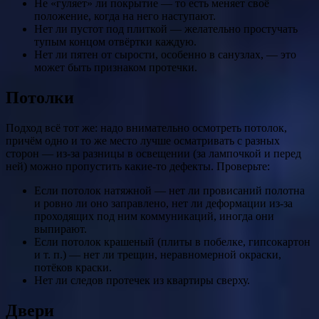
Не «гуляет» ли покрытие — то есть меняет своё
положение, когда на него наступают.
Нет ли пустот под плиткой — желательно простучать
тупым концом отвёртки каждую.
Нет ли пятен от сырости, особенно в санузлах, — это
может быть признаком протечки.
Потолки
Подход всё тот же: надо внимательно осмотреть потолок,
причём одно и то же место лучше осматривать с разных
сторон — из-за разницы в освещении (за лампочкой и перед
ней) можно пропустить какие-то дефекты. Проверьте:
Если потолок натяжной — нет ли провисаний полотна
и ровно ли оно заправлено, нет ли деформации из-за
проходящих под ним коммуникаций, иногда они
выпирают.
Если потолок крашеный (плиты в побелке, гипсокартон
и т. п.) — нет ли трещин, неравномерной окраски,
потёков краски.
Нет ли следов протечек из квартиры сверху.
Двери