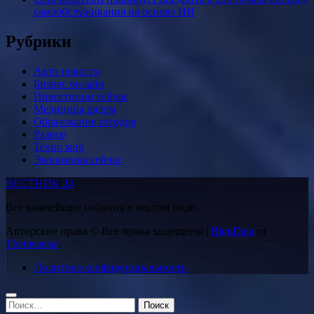
самообслуживания на основе ИИ
Рубрики
Авто новости
Бизнес онлайн
Инвестиции сейчас
Медицина рядом
Образование сегодня
Разное
Техно мир
Экономика сейчас
ВЕСТНИК 24
Все важнейшие события в чистом виде
Авторские права © Все права защищены
|
BlogData
от
Themeansar
.
Политика конфиденциальности
Найти: