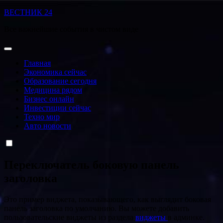
Перейти
ВЕСТНИК 24
к
Все важнейшие события в чистом виде
содержанию
Главная
Экономика сейчас
Образование сегодня
Медицина рядом
Бизнес онлайн
Инвестиции сейчас
Техно мир
Авто новости
Переключатель боковую панель
заголовка
Это пример виджета, показывающего, как выглядит боковая
панель заголовка по умолчанию. Вы можете добавить
пользовательские виджеты из раздела
виджеты
в админке.