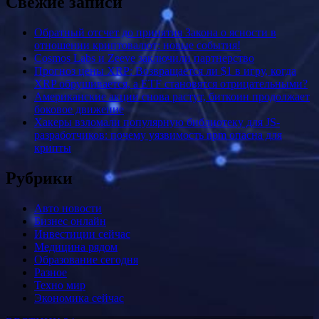
Свежие записи
Обратный отсчет до принятия Закона о ясности в
отношении криптовалют: новые события!
Cosmos Labs и Zeeve заключили партнерство
Прогноз цены XRP: Возвращается ли $1 в игру, когда
XRP обрушивается, а ETF становятся отрицательными?
Американские акции снова растут, биткоин продолжает
боковое движение
Хакеры взломали популярную библиотеку для JS-
разработчиков: почему уязвимость npm опасна для
крипты
Рубрики
Авто новости
Бизнес онлайн
Инвестиции сейчас
Медицина рядом
Образование сегодня
Разное
Техно мир
Экономика сейчас