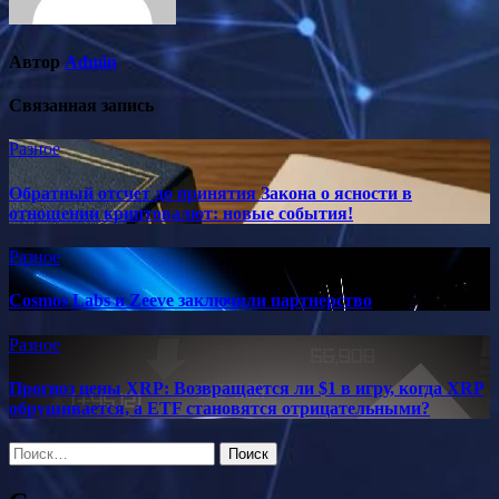
Автор
Admin
Связанная запись
Разное
Обратный отсчет до принятия Закона о ясности в
отношении криптовалют: новые события!
Разное
Cosmos Labs и Zeeve заключили партнерство
Разное
Прогноз цены XRP: Возвращается ли $1 в игру, когда XRP
обрушивается, а ETF становятся отрицательными?
Найти: