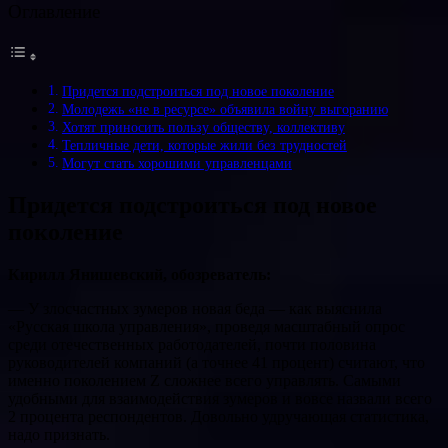
Оглавление
Придется подстроиться под новое поколение
Молодежь «не в ресурсе» объявила войну выгоранию
Хотят приносить пользу обществу, коллективу
Тепличные дети, которые жили без трудностей
Могут стать хорошими управленцами
Придется подстроиться под новое
поколение
Кирилл Янишевский, обозреватель:
— У злосчастных зумеров новая беда — как выяснила
«Русская школа управления», проведя масштабный опрос
среди отечественных работодателей, почти половина
руководителей компаний (а точнее 41 процент) считают, что
именно поколением Z сложнее всего управлять. Самыми
удобными для взаимодействия зумеров и вовсе назвали всего
2 процента респондентов. Довольно удручающая статистика,
надо признать.