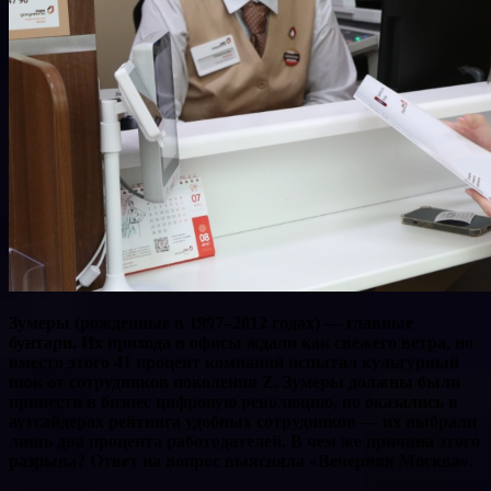
Зумеры (рожденные в 1997–2012 годах) — главные
бунтари. Их прихода в офисы ждали как свежего ветра, но
вместо этого 41 процент компаний испытал культурный
шок от сотрудников поколения Z. Зумеры должны были
принести в бизнес цифровую революцию, но оказались в
аутсайдерах рейтинга удобных сотрудников — их выбрали
лишь два процента работодателей. В чем же причина этого
разрыва? Ответ на вопрос выясняла «Вечерняя Москва».