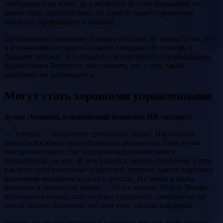
глобального не хотят, да и не могут. И если барышням это
может быть простительно, то парней такие стремления
попросту превращают в овощей….
Проблемным поколение зумеров считают не только у нас, но
и в экономиках стран «Большой семерки». В этом мы с
Западом похожи. А я общался с коллегами из Азербайджана,
Казахстана и Беларуси: они сказали, что у них такой
проблемы не наблюдается.
Могут стать хорошими управленцами
Зулия Лоикова, клинический психолог, HR-эксперт:
— Зумеры — поколение тревожных людей. Им сложно
вписаться в некоторые сферы или должности. Они очень
быстро выгорают: так устроена нервная система у
большинства из них. И мне кажется, корень проблемы в том,
как вело себя поколение родителей зумеров: какую картинку
нынешняя молодежь видела в детстве. Их мамы и папы
работали в непростое время — 90-е и начало 2000-х. Чтобы
прокормить семью, они усердно трудились, зачастую не на
одной работе. Понятно, что они тоже сильно выгорали.
Зумеры на это насмотрелись и поняли, что так жить они не