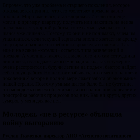
Впрочем, это уже проблема и старшего поколения, которое
отказывается принять, что его «золотые» времена давно
прошли. Мир поменялся, стал «дороже». И если они еще
могли, к примеру, квартиру получить или накопить на нее за
несколько лет упорной работы, то те самые зумеры этого
шанса уже лишены. Поэтому-то они и не понимают, зачем им
упахиваться, если текущей зарплаты вполне хватает на аренду
квартиры и базовые потребности вроде еды и одежды. Так
еще и на всякие «хотелки» остается, типа развлечений и
поездок. А уволишь такого, так мало того что сам сотрудника
лишишься, пусть даже такого «нерадивого», так и зумер не
очень расстроится и, будучи легким на подъем, быстро найдет
себе новую работу. Но не стоит забывать, что именно на плечи
поколения Z вскоре в полной мере ляжет забота об экономике
нашей страны. Поэтому умным шагом было бы не бухтение,
что молодежь совсем обленилась, а осознание новых реалий и
подстройка рабочих процессов под них. Как ни крути, других
зумеров у меня для вас нет.
Молодежь «не в ресурсе» объявила
войну выгоранию
Руслан Ткаченко, директор АНО «Агенство позитивного