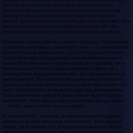
хотят. Если их родители трудились, чтобы в том числе
заработать авторитет, молодежь в этом как будто не очень
заинтересована. Для них это всего лишь общественное
мнение. Да, некоторую важность оно для них тоже имеет, но в
первую очередь зумеры ориентируются на свое «Я»: что
лично им нравится, что и как лично им комфортно делать.
Молодежь хорошо знакома со всеми гаджетами. Портативные
устройства, смартфоны, умные часы, чаты — у них огромное
поле источников информации, из-за чего им бывает сложно
концентрироваться и удерживать свое внимание на чем-то
одном. Они очень много времени проводят в онлайне, из-за
чего им бывает сложно трудиться вживую в офисе: так у
работодателей складывается мнение, что они в принципе не
умеют работать. Но это не так: молодежь просто стремится
подогнать трудовую деятельность под свой образ жизни: они
ищут гибкий график, возможность работать дистанционно.
Если они не видят смысла в задаче, они не будут ее делать
качественно. Хотя предыдущим поколениям сказали «надо»
— значит, надо костьми лечь, но сделать.
Я часто работаю с зумерами, и они не все такие страшные,
какими их рисуют некоторые работодатели. Это классные
ребята, среди которых есть и хорошие управленцы. Но что
действительно характерно для подавляющего большинства