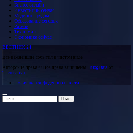
Бизнес онлайн
Инвестиции сейчас
Медицина рядом
Образование сегодня
Разное
Техно мир
Экономика сейчас
ВЕСТНИК 24
Все важнейшие события в чистом виде
Авторские права © Все права защищены
|
BlogData
от
Themeansar
.
Политика конфиденциальности
Найти: