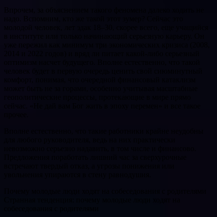
Впрочем, за объяснением такого феномена далеко ходить не
надо. Вспомним, кто же такой этот зумер? Сейчас это
молодой человек, лет эдак 18–30, скорее всего, еще учащийся
в институте или только начинающий серьезную карьеру. Он
уже пережил как минимум три экономических кризиса (2008,
2014 и 2022 годов) и вряд ли питает какой-либо серьезный
оптимизм насчет будущего. Вполне естественно, что такой
человек будет в первую очередь ценить свой сиюминутный
комфорт, понимая, что очередной финансовый катаклизм
может быть не за горами, особенно учитывая масштабные
геополитические процессы, протекающие в мире прямо
сейчас. «Не дай вам Бог жить в эпоху перемен» и все такое
прочее.
Вполне естественно, что такие работники крайне неудобны
для любого руководителя, ведь на них практически
невозможно серьезно надавить, в том числе и финансово.
Предложения поработать лишний час за сверхурочные
встречают твердый отказ, а угрозы понижения или
увольнения упираются в стену равнодушия.
Почему молодые люди ходят на собеседования с родителями
Странная тенденция: почему молодые люди ходят на
собеседования с родителями