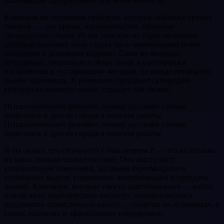
высочайшие продуктивность и вовлеченность.
Ключевая же системная проблема, которую обнажил приход
зумеров, — это кризис наставничества. Опытные
специалисты старше 45 лет зачастую не горят желанием
делиться знаниями из-за страха быть замененными более
молодыми и дешевыми кадрами. Сами же молодые
сотрудники, уверенные в своих силах и скептически
настроенные к «устаревшим» методам, не всегда готовы это
знание принимать. В результате прерывается передача
критически важного опыта, страдает сам бизнес.
Психологический феномен: почему россияне готовы
переезжать в другие города в поисках работы
Психологический феномен: почему россияне готовы
переезжать в другие города в поисках работы
Я бы сказал, что сложности с поколением Z — это не столько
их вина, сколько сигнал системе. Они выступают
катализатором изменений, заставляя пересматривать
устаревшие модели управления, коммуникации и передачи
знаний. Компании, которые смогут адаптироваться — найти
новый язык, перезапустить институт наставничества и
предложить осмысленную работу, — получат не «сложных», а
самых лояльных и эффективных сотрудников.