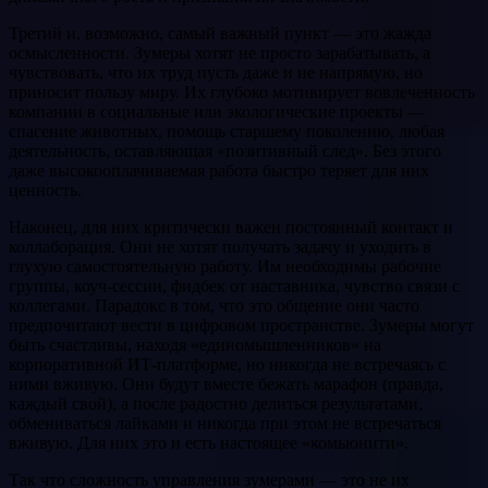
Третий и, возможно, самый важный пункт — это жажда
осмысленности. Зумеры хотят не просто зарабатывать, а
чувствовать, что их труд пусть даже и не напрямую, но
приносит пользу миру. Их глубоко мотивирует вовлеченность
компании в социальные или экологические проекты —
спасение животных, помощь старшему поколению, любая
деятельность, оставляющая «позитивный след». Без этого
даже высокооплачиваемая работа быстро теряет для них
ценность.
Наконец, для них критически важен постоянный контакт и
коллаборация. Они не хотят получать задачу и уходить в
глухую самостоятельную работу. Им необходимы рабочие
группы, коуч-сессии, фидбек от наставника, чувство связи с
коллегами. Парадокс в том, что это общение они часто
предпочитают вести в цифровом пространстве. Зумеры могут
быть счастливы, находя «единомышленников» на
корпоративной ИТ-платформе, но никогда не встречаясь с
ними вживую. Они будут вместе бежать марафон (правда,
каждый свой), а после радостно делиться результатами,
обмениваться лайками и никогда при этом не встречаться
вживую. Для них это и есть настоящее «комьюнити».
Так что сложность управления зумерами — это не их