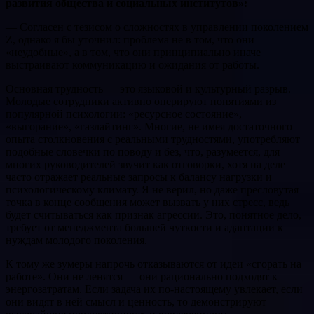
развития общества и социальных институтов»:
— Согласен с тезисом о сложностях в управлении поколением
Z, однако я бы уточнил: проблема не в том, что они
«неудобные», а в том, что они принципиально иначе
выстраивают коммуникацию и ожидания от работы.
Основная трудность — это языковой и культурный разрыв.
Молодые сотрудники активно оперируют понятиями из
популярной психологии: «ресурсное состояние»,
«выгорание», «газлайтинг». Многие, не имея достаточного
опыта столкновения с реальными трудностями, употребляют
подобные словечки по поводу и без, что, разумеется, для
многих руководителей звучит как отговорки, хотя на деле
часто отражает реальные запросы к балансу нагрузки и
психологическому климату. Я не верил, но даже пресловутая
точка в конце сообщения может вызвать у них стресс, ведь
будет считываться как признак агрессии. Это, понятное дело,
требует от менеджмента большей чуткости и адаптации к
нуждам молодого поколения.
К тому же зумеры напрочь отказываются от идеи «сгорать на
работе». Они не ленятся — они рационально подходят к
энергозатратам. Если задача их по-настоящему увлекает, если
они видят в ней смысл и ценность, то демонстрируют