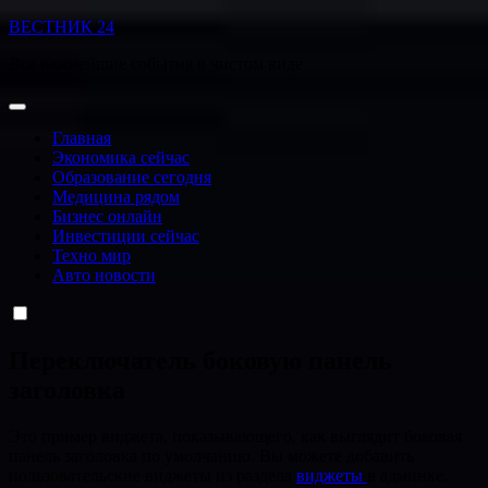
Перейти
ВЕСТНИК 24
к
Все важнейшие события в чистом виде
содержанию
Главная
Экономика сейчас
Образование сегодня
Медицина рядом
Бизнес онлайн
Инвестиции сейчас
Техно мир
Авто новости
Переключатель боковую панель
заголовка
Это пример виджета, показывающего, как выглядит боковая
панель заголовка по умолчанию. Вы можете добавить
пользовательские виджеты из раздела
виджеты
в админке.