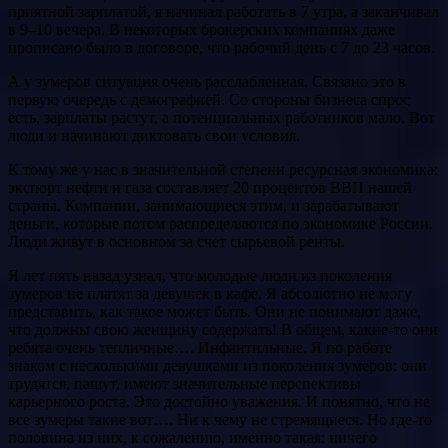
приятной зарплатой, я начинал работать в 7 утра, а заканчивал
в 9–10 вечера. В некоторых брокерских компаниях даже
прописано было в договоре, что рабочий день с 7 до 23 часов.
А у зумеров ситуация очень расслабленная. Связано это в
первую очередь с демографией. Со стороны бизнеса спрос
есть, зарплаты растут, а потенциальных работников мало. Вот
люди и начинают диктовать свои условия.
К тому же у нас в значительной степени ресурсная экономика:
экспорт нефти и газа составляет 20 процентов ВВП нашей
страны. Компании, занимающиеся этим, и зарабатывают
деньги, которые потом распределяются по экономике России.
Люди живут в основном за счет сырьевой ренты.
Я лет пять назад узнал, что молодые люди из поколения
зумеров не платят за девушек в кафе. Я абсолютно не могу
представить, как такое может быть. Они не понимают даже,
что должны свою женщину содержать! В общем, какие-то они
ребята очень тепличные…. Инфантильные. Я по работе
знаком с несколькими девушками из поколения зумеров: они
трудятся, пашут, имеют значительные перспективы
карьерного роста. Это достойно уважения. И понятно, что не
все зумеры такие вот…. Ни к чему не стремящиеся. Но где-то
половина из них, к сожалению, именно такая: ничего