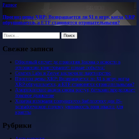
Разное
Прогноз цены XRP: Возвращается ли $1 в игру, когда XRP
обрушивается, а ETF становятся отрицательными?
Найти:
Свежие записи
Обратный отсчет до принятия Закона о ясности в
отношении криптовалют: новые события!
Cosmos Labs и Zeeve заключили партнерство
Прогноз цены XRP: Возвращается ли $1 в игру, когда
XRP обрушивается, а ETF становятся отрицательными?
Американские акции снова растут, биткоин продолжает
боковое движение
Хакеры взломали популярную библиотеку для JS-
разработчиков: почему уязвимость npm опасна для
крипты
Рубрики
Авто новости