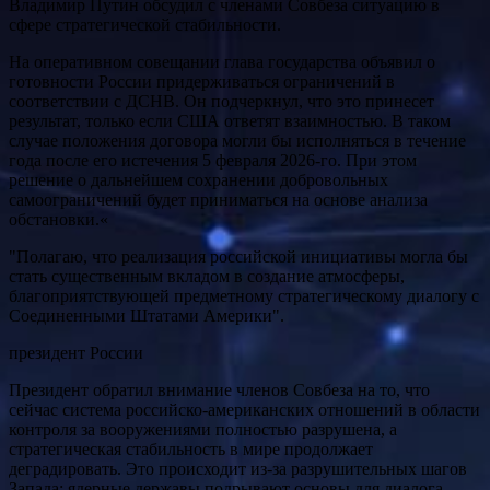
Владимир Путин обсудил с членами Совбеза ситуацию в
сфере стратегической стабильности.
На оперативном совещании глава государства объявил о
готовности России придерживаться ограничений в
соответствии с ДСНВ. Он подчеркнул, что это принесет
результат, только если США ответят взаимностью. В таком
случае положения договора могли бы исполняться в течение
года после его истечения 5 февраля 2026-го. При этом
решение о дальнейшем сохранении добровольных
самоограничений будет приниматься на основе анализа
обстановки.«
"Полагаю, что реализация российской инициативы могла бы
стать существенным вкладом в создание атмосферы,
благоприятствующей предметному стратегическому диалогу с
Соединенными Штатами Америки".
президент России
Президент обратил внимание членов Совбеза на то, что
сейчас система российско-американских отношений в области
контроля за вооружениями полностью разрушена, а
стратегическая стабильность в мире продолжает
деградировать. Это происходит из-за разрушительных шагов
Запада: ядерные державы подрывают основы для диалога