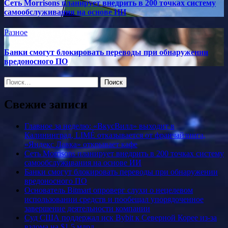
Сеть Morrisons планирует внедрить в 200 точках систему
самообслуживания на основе ИИ
Разное
Банки смогут блокировать переводы при обнаружении
вредоносного ПО
Найти:
Свежие записи
Главное за неделю: «ВкусВилл» выходит в
Калининград, LIMÉ отказывается от франчайзинга,
«Яндекс Лавка» открывает кафе
Сеть Morrisons планирует внедрить в 200 точках систему
самообслуживания на основе ИИ
Банки смогут блокировать переводы при обнаружении
вредоносного ПО
Основатель Bitmart опроверг слухи о нецелевом
использовании средств и пообещал упорядоченное
завершение деятельности компании
Суд США поддержал иск Bybit к Северной Корее из-за
взлома на $1,5 млрд