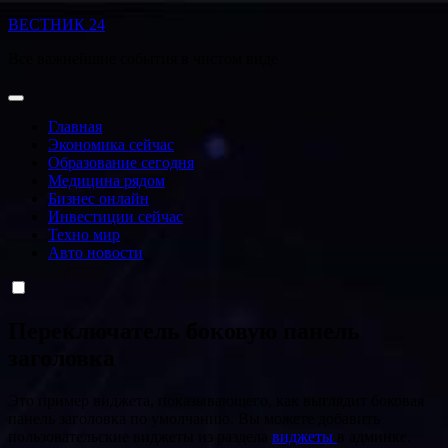
Перейти
ВЕСТНИК 24
к
Все важнейшие события в чистом виде
содержанию
Главная
Экономика сейчас
Образование сегодня
Медицина рядом
Бизнес онлайн
Инвестиции сейчас
Техно мир
Авто новости
Переключатель боковую панель
заголовка
Это пример виджета, показывающего, как выглядит боковая
панель заголовка по умолчанию. Вы можете добавить
пользовательские виджеты из раздела
виджеты
в админке.