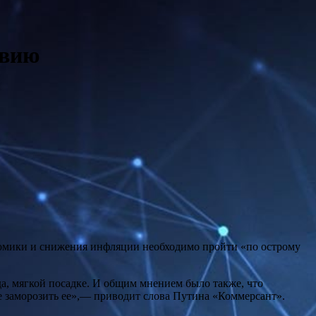
звию
номики и снижения инфляции необходимо пройти «по острому
да, мягкой посадке. И общим мнением было также, что
не заморозить ее»,— приводит слова Путина «Коммерсант».