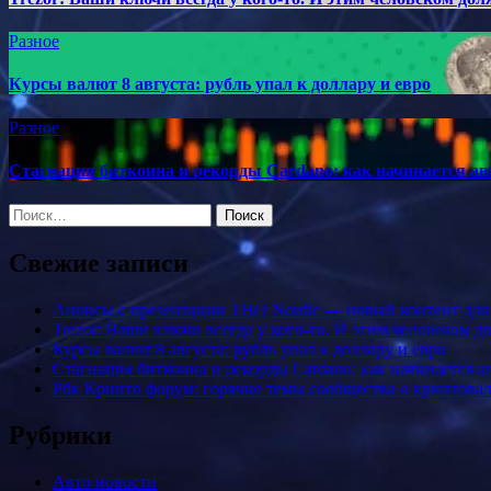
Разное
Курсы валют 8 августа: рубль упал к доллару и евро
Разное
Стагнация биткоина и рекорды Cardano: как начинается ав
Найти:
Свежие записи
Анонсы с презентации THQ Nordic — новый контент для ре
Trezor: Ваши ключи всегда у кого-то. И этим человеком 
Курсы валют 8 августа: рубль упал к доллару и евро
Стагнация биткоина и рекорды Cardano: как начинается а
Рбк Крипто форум: горячие темы сообщества о криптова
Рубрики
Авто новости