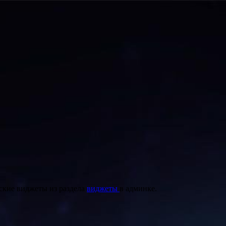
ские виджеты из раздела
виджеты
в админке.