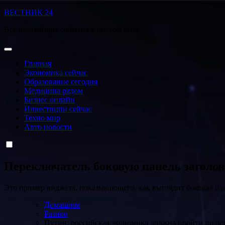
Перейти
ВЕСТНИК 24
к
Все важнейшие события в чистом виде
содержанию
Главная
Экономика сейчас
Образование сегодня
Медицина рядом
Бизнес онлайн
Инвестиции сейчас
Техно мир
Авто новости
Переключатель боковую панель заголо
Это пример виджета, показывающего, как выглядит боковая па
Домашняя
Разное
Путин: российская экономика должна пройти по ос