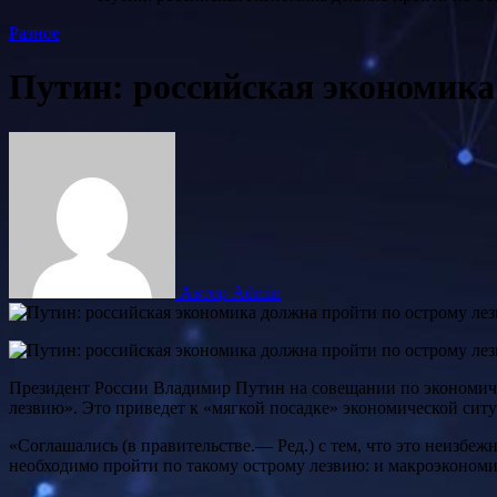
Разное
Путин: российская экономика
Автор Admin
Президент России Владимир Путин на совещании по экономиче
лезвию». Это приведет к «мягкой посадке» экономической ситуа
«Соглашались (в правительстве.— Ред.) с тем, что это неизбеж
необходимо пройти по такому острому лезвию: и макроэкономи