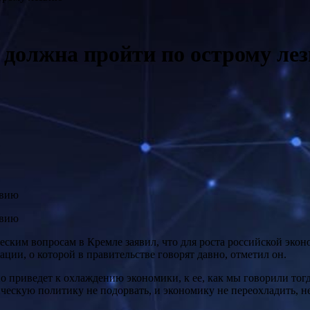
 должна пройти по острому ле
ским вопросам в Кремле заявил, что для роста российской эко
ции, о которой в правительстве говорят давно, отметил он.
но приведет к охлаждению экономики, к ее, как мы говорили тог
ческую политику не подорвать, и экономику не переохладить, 