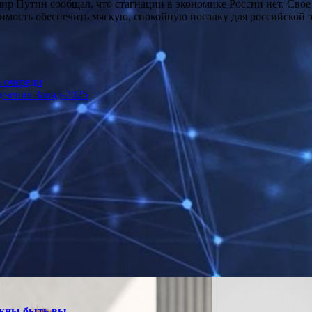
р Путин сообщал, что стагнации в экономике России нет. Свое
имость обеспечить мягкую, спокойную посадку для российской 
в очереди
учения Запад-2025
лжны быть вы.