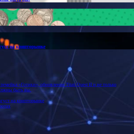
густ на крипторынке
мейка «Готики», обновление Titan Quest II и не только
должны быть вы.
вгуст на крипторынке
лютах