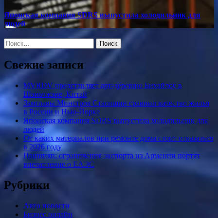
Японская компания SDRS выпустила холодильник для
людей
Найти:
Свежие записи
MVRDV представляет арт-деревню Бихайлоу в
Шэньчжэне, Китай
Замглавы Минстроя Стасишин сравнил качество жилья
в России и Нью-Йорке
Японская компания SDRS выпустила холодильник для
людей
От каких материалов при ремонте дома стоит отказаться
в 2026 году
Пашинян: ограничения экспорта из Армении портят
впечатление о ЕАЭС
Рубрики
Авто новости
Бизнес онлайн