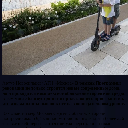
Артур Новосильцев/ АГН «Москва»
В рамках Программы
реновации не только строятся новые современные дома,
но и проводится комплексное обновление городской среды,
в том числе благоустройство прилегающего пространства,
что изначально заложено в нее на законодательном уровне.
Как отметил мэр Москвы Сергей Собянин, в городе
построено около 6,4 млн кв. метров нового жилья и более 226
тыс. жителей переселяются или уже переехали в новые