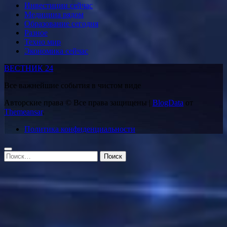
Инвестиции сейчас
Медицина рядом
Образование сегодня
Разное
Техно мир
Экономика сейчас
ВЕСТНИК 24
Все важнейшие события в чистом виде
Авторские права © Все права защищены
|
BlogData
от
Themeansar
.
Политика конфиденциальности
Найти: