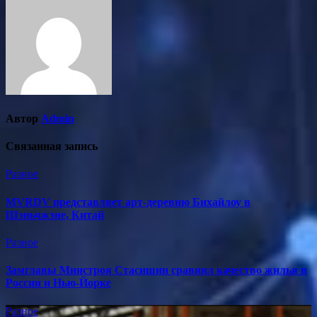
Автор
Admin
Связанная запись
Разное
MVRDV представляет арт-деревню Бихайлоу в
Шэньчжэне, Китай
Разное
Замглавы Минстроя Стасишин сравнил качество жилья в
России и Нью-Йорке
Разное