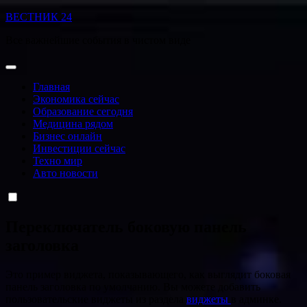
Перейти
ВЕСТНИК 24
к
Все важнейшие события в чистом виде
содержанию
Главная
Экономика сейчас
Образование сегодня
Медицина рядом
Бизнес онлайн
Инвестиции сейчас
Техно мир
Авто новости
Переключатель боковую панель
заголовка
Это пример виджета, показывающего, как выглядит боковая
панель заголовка по умолчанию. Вы можете добавить
пользовательские виджеты из раздела
виджеты
в админке.