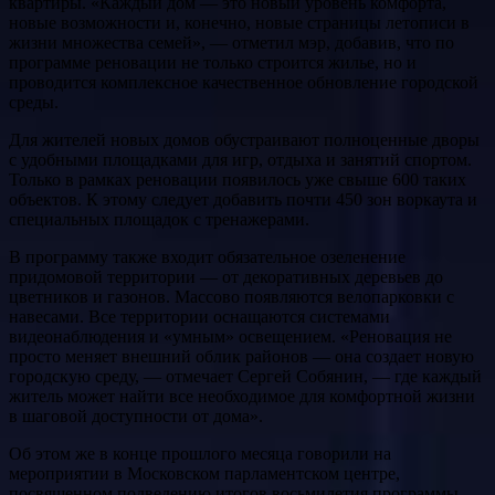
квартиры. «Каждый дом — это новый уровень комфорта,
новые возможности и, конечно, новые страницы летописи в
жизни множества семей», — отметил мэр, добавив, что по
программе реновации не только строится жилье, но и
проводится комплексное качественное обновление городской
среды.
Для жителей новых домов обустраивают полноценные дворы
с удобными площадками для игр, отдыха и занятий спортом.
Только в рамках реновации появилось уже свыше 600 таких
объектов. К этому следует добавить почти 450 зон воркаута и
специальных площадок с тренажерами.
В программу также входит обязательное озеленение
придомовой территории — от декоративных деревьев до
цветников и газонов. Массово появляются велопарковки с
навесами. Все территории оснащаются системами
видеонаблюдения и «умным» освещением. «Реновация не
просто меняет внешний облик районов — она создает новую
городскую среду, — отмечает Сергей Собянин, — где каждый
житель может найти все необходимое для комфортной жизни
в шаговой доступности от дома».
Об этом же в конце прошлого месяца говорили на
мероприятии в Московском парламентском центре,
посвященном подведению итогов восьмилетия программы