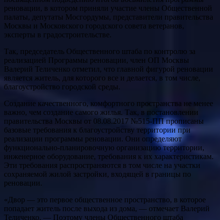
реновации, в котором приняли участие члены Общественной
палаты, депутаты Мосгордумы, представители правительства
Москвы и Московского городского совета ветеранов,
эксперты в градостроительстве.
Так, председатель Общественного штаба по контролю за
реализацией Программы реновации, член ОП Москвы
Валерий Теличенко отметил, что главной фигурой реновации
является житель, для которого все и делается, в том числе,
благоустройство городской среды.
Создание качественного, комфортного пространства не менее
важно, чем создание самого жилья. Так, в постановлении
правительства Москвы от 08.08.2017 №515-ПП прописаны
базовые требования к благоустройству территории при
реализации программы реновации. Они определяют
функционально-планировочную организацию территории,
инженерное оборудование, требования к их характеристикам.
Эти требования распространяются в том числе на участки
сохраняемой жилой застройки, входящей в границы по
реновации.
«Двор — это первое общественное пространство, в которое
попадает житель после выхода из дома, — отмечает Валерий
Теличенко. — Поэтому члены Общественного штаба