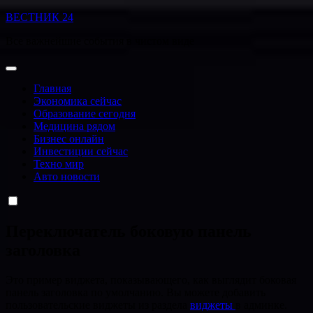
Перейти
ВЕСТНИК 24
к
Все важнейшие события в чистом виде
содержанию
Главная
Экономика сейчас
Образование сегодня
Медицина рядом
Бизнес онлайн
Инвестиции сейчас
Техно мир
Авто новости
Переключатель боковую панель
заголовка
Это пример виджета, показывающего, как выглядит боковая
панель заголовка по умолчанию. Вы можете добавить
пользовательские виджеты из раздела
виджеты
в админке.