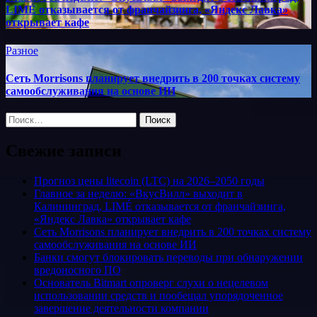
LIMÉ отказывается от франчайзинга, «Яндекс Лавка»
открывает кафе
Разное
Сеть Morrisons планирует внедрить в 200 точках систему
самообслуживания на основе ИИ
Найти:
Свежие записи
Прогноз цены litecoin (LTC) на 2026–2050 годы
Главное за неделю: «ВкусВилл» выходит в
Калининград, LIMÉ отказывается от франчайзинга,
«Яндекс Лавка» открывает кафе
Сеть Morrisons планирует внедрить в 200 точках систему
самообслуживания на основе ИИ
Банки смогут блокировать переводы при обнаружении
вредоносного ПО
Основатель Bitmart опроверг слухи о нецелевом
использовании средств и пообещал упорядоченное
завершение деятельности компании