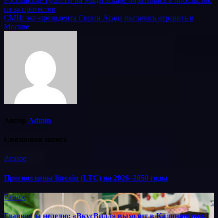
Навигация
Российские туристы на Мадагаскаре обратились в посольство
из-за протестов
по
СМИ: экс-президента Сирии Асада пытались отравить в
записям
Москве
Автор
Admin
Связанная запись
Разное
Прогноз цены litecoin (LTC) на 2026–2050 годы
Разное
Главное за неделю: «ВкусВилл» выходит в Калининград,