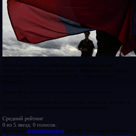
Россия вернула с подконтрольной киевскому режиму
территории 185 бойцов, сообщили в Минобороны.«»Взамен
переданы 185 военнопленных ВСУ», — рассказали в
ведомстве.
Кроме того, удалось вернуть двадцать гражданских.
Сейчас все они находятся в Белоруссии, откуда их доставят в
Россию для прохождения лечения и реабилитации.
Средний рейтинг
0 из 5 звезд. 0 голосов.
Вам нужно
авторизироваться
для того, чтобы проголосовать.