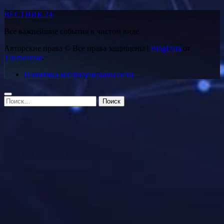
ВЕСТНИК 24
Все важнейшие события в чистом виде
Авторские права © Все права защищены
|
BlogData
от
Themeansar
.
Политика конфиденциальности
Найти: