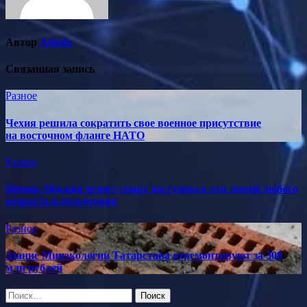
Автор
Admin
Связанная запись
Разное
Чехия решила сократить свое военное присутствие
на восточном фланге НАТО
Разное
Немов: Москва делает спорт доступным для людей любого
возраста и подготовки
Разное
Здание Минэкологии Татарстана отремонтируют за 300
млн рублей
Найти: