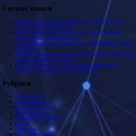
Свежие записи
Чехия решила сократить свое военное присутствие
на восточном фланге НАТО
Немов: Москва делает спорт доступным для людей
любого возраста и подготовки
Здание Минэкологии Татарстана отремонтируют за 300
млн рублей
«Умный» квартал как процесс: обновляемые технологии
и цифровая забота о клиенте
Зеленский объявил о «специальной санкционной
операции» против России: что известно
Рубрики
Авто новости
Бизнес онлайн
Инвестиции сейчас
Медицина рядом
Образование сегодня
Разное
Техно мир
Экономика сейчас