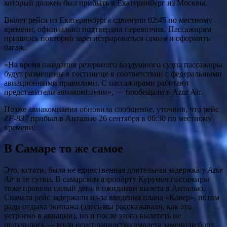
который должен был прибыть в Екатеринбург из Москвы.
Вылет рейса из Екатеринбурга сдвинули 02:45 по местному
времени, официально подтвердил перевозчик. Пассажирам
пришлось повторно зарегистрироваться самим и оформить
багаж.
«На время ожидания резервного воздушного судна пассажиры
будут размещены в гостинице в соответствии с федеральными
авиационными правилами. С пассажирами работают
представители авиакомпании», — пообещали в Azur Air.
Позже авиакомпания обновила сообщение, уточнив, что рейс
ZF-837
прибыл в Анталью 26 сентября в 06:30 по местному
времени.
В Самаре то же самое
Это, кстати, была не единственная длительная задержка у
Azur
Air
в те сутки. В самарском аэропорту Курумоч пассажиры
тоже провели целый день в ожидании вылета в Анталью.
Сначала рейс задержали из-за введения плана «Ковер», потом
ради отдыха экипажа (здесь мы рассказывали, как это
устроено в авиации), но и после этого вылететь не
получилось — из-за неисправности самолета заменили борт.