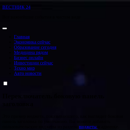
Перейти
ВЕСТНИК 24
к
Все важнейшие события в чистом виде
содержанию
Главная
Экономика сейчас
Образование сегодня
Медицина рядом
Бизнес онлайн
Инвестиции сейчас
Техно мир
Авто новости
Переключатель боковую панель
заголовка
Это пример виджета, показывающего, как выглядит боковая
панель заголовка по умолчанию. Вы можете добавить
пользовательские виджеты из раздела
виджеты
в админке.