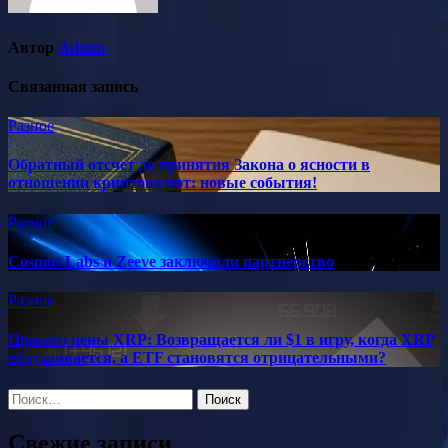
Автор
Admin
Связанная запись
Разное
Обратный отсчет до принятия Закона о ясности в
отношении криптовалют: новые события!
Разное
Cosmos Labs и Zeeve заключили партнерство
Разное
Прогноз цены XRP: Возвращается ли $1 в игру, когда XRP
обрушивается, а ETF становятся отрицательными?
Найти:
Свежие записи