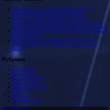
Обратный отсчет до принятия Закона о ясности в
отношении криптовалют: новые события!
Cosmos Labs и Zeeve заключили партнерство
Прогноз цены XRP: Возвращается ли $1 в игру, когда
XRP обрушивается, а ETF становятся отрицательными?
Американские акции снова растут, биткоин продолжает
боковое движение
Хакеры взломали популярную библиотеку для JS-
разработчиков: почему уязвимость npm опасна для
крипты
Рубрики
Авто новости
Бизнес онлайн
Инвестиции сейчас
Медицина рядом
Образование сегодня
Разное
Техно мир
Экономика сейчас
ВЕСТНИК 24