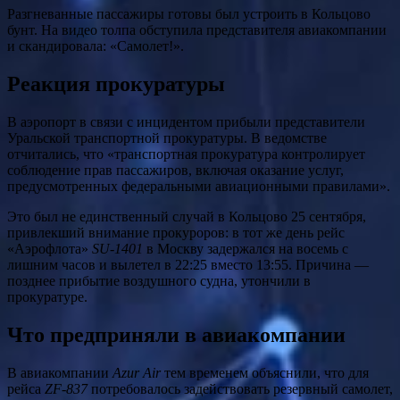
Разгневанные пассажиры готовы был устроить в Кольцово
бунт. На видео толпа обступила представителя авиакомпании
и скандировала: «Самолет!».
Реакция прокуратуры
В аэропорт в связи с инцидентом прибыли представители
Уральской транспортной прокуратуры. В ведомстве
отчитались, что «транспортная прокуратура контролирует
соблюдение прав пассажиров, включая оказание услуг,
предусмотренных федеральными авиационными правилами».
Это был не единственный случай в Кольцово 25 сентября,
привлекший внимание прокуроров: в тот же день рейс
«Аэрофлота»
SU-1401
в Москву задержался на восемь с
лишним часов и вылетел в 22:25 вместо 13:55. Причина —
позднее прибытие воздушного судна, утончили в
прокуратуре.
Что предприняли в авиакомпании
В авиакомпании
Azur Air
тем временем объяснили, что для
рейса
ZF-837
потребовалось задействовать резервный самолет,