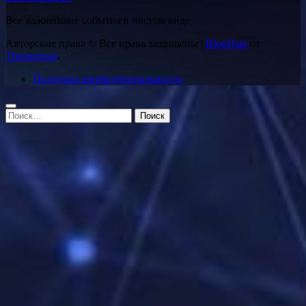
Все важнейшие события в чистом виде
Авторские права © Все права защищены
|
BlogData
от
Themeansar
.
Политика конфиденциальности
Найти: