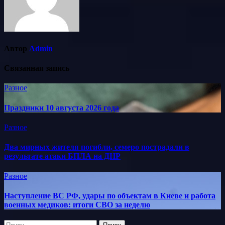
Автор
Admin
Связанная запись
Разное
Праздники 10 августа 2026 года
Разное
Два мирных жителя погибли, семеро пострадали в
результате атаки БПЛА на ДНР
Разное
Наступление ВС РФ, удары по объектам в Киеве и работа
военных медиков: итоги СВО за неделю
Найти: