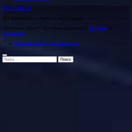
ВЕСТНИК 24
Все важнейшие события в чистом виде
Авторские права © Все права защищены
|
BlogData
от
Themeansar
.
Политика конфиденциальности
Найти: