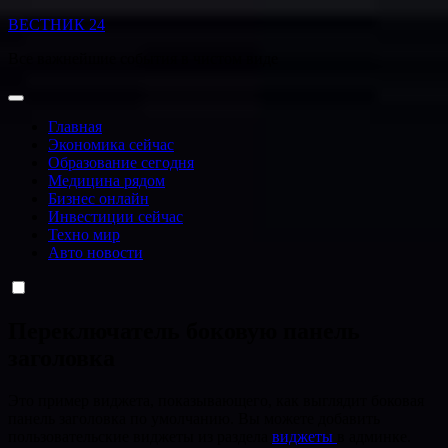
Перейти
ВЕСТНИК 24
к
Все важнейшие события в чистом виде
содержанию
Главная
Экономика сейчас
Образование сегодня
Медицина рядом
Бизнес онлайн
Инвестиции сейчас
Техно мир
Авто новости
Переключатель боковую панель
заголовка
Это пример виджета, показывающего, как выглядит боковая
панель заголовка по умолчанию. Вы можете добавить
пользовательские виджеты из раздела
виджеты
в админке.