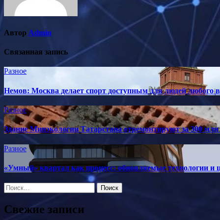
Автор
Admin
Связанная запись
Разное
Немов: Москва делает спорт доступным для людей любого в
Разное
Здание Минэкологии Татарстана отремонтируют за 300 млн
Разное
«Умный» квартал как процесс: обновляемые технологии и ц
Найти:
Свежие записи