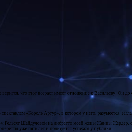
е верится, что этот возраст имеет отношение к Васильеву! Он д
спектаклем «Король Артур», в котором у него, разумеется, загла
м Гельсят Шайдуловой на либретто моей жены Жанны Жердер, он
оперетты уже пять лет и пользуется успехом у публики.