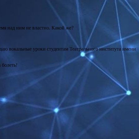
ремя над ним не властно. Какой же?
е даю вокальные уроки студентам Театрального института имени
 болеть!