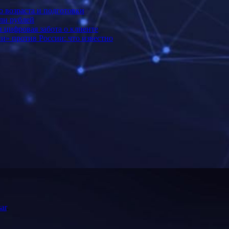
 возраста и подготовки
лн рублей
 цифровая забота о клиенте
и» против России: что известно
ar
.