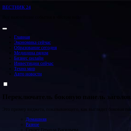
Перейти
ВЕСТНИК 24
к
Все важнейшие события в чистом виде
содержанию
Главная
Экономика сейчас
Образование сегодня
Медицина рядом
Бизнес онлайн
Инвестиции сейчас
Техно мир
Авто новости
Переключатель боковую панель заголо
Это пример виджета, показывающего, как выглядит боковая па
Домашняя
Разное
Секрет Герарда Васильева