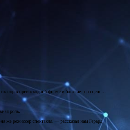
о сих пор в превосходной форме и блистает на сцене…
вная роль.
а же режиссер спектакля, — рассказал нам Герард