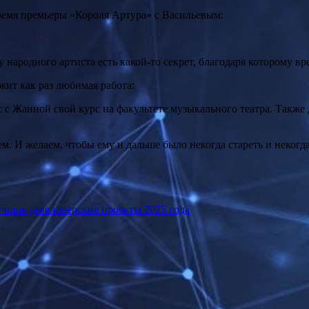
 время премьеры «Короля Артура» с Васильевым:
 у народного артиста есть какой-то секрет, благодаря которому в
ржит как раз любимая работа:
ас с Жанной свой курс на факультете музыкального театра. Такж
. И желаем, чтобы ему и дальше было некогда стареть и некогда
чшие девелоперские проекты 2025 года