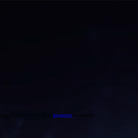
ские виджеты из раздела
виджеты
в админке.