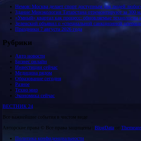
Немов: Москва делает спорт доступным для людей любого
Здание Минэкологии Татарстана отремонтируют за 300 м
«Умный» квартал как процесс: обновляемые технологии и
Зеленский объявил о «специальной санкционной операци
Праздники 7 августа 2026 года
Рубрики
Авто новости
Бизнес онлайн
Инвестиции сейчас
Медицина рядом
Образование сегодня
Разное
Техно мир
Экономика сейчас
ВЕСТНИК 24
Все важнейшие события в чистом виде
Авторские права © Все права защищены
|
BlogData
от
Themeans
Политика конфиденциальности