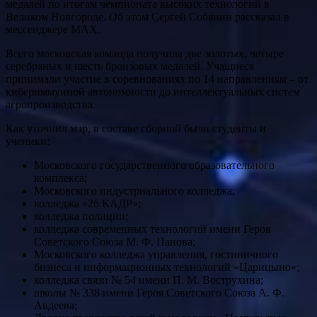
медалей по итогам чемпионата высоких технологий в
Великом Новгороде. Об этом Сергей Собянин рассказал в
мессенджере MAX.
Всего московская команда получила две золотых, четыре
серебряных и шесть бронзовых медалей. Учащиеся
принимали участие в соревнованиях по 14 направлениям – от
кибериммунной автономности до интеллектуальных систем
агропроизводства.
Как уточнил мэр, в составе сборной были студенты и
ученики:
Московского государственного образовательного
комплекса;
Московского индустриального колледжа;
колледжа «26 КАДР»;
колледжа полиции;
колледжа современных технологий имени Героя
Советского Союза М. Ф. Панова;
Московского колледжа управления, гостиничного
бизнеса и информационных технологий «Царицыно»;
колледжа связи № 54 имени П. М. Вострухина;
школы № 338 имени Героя Советского Союза А. Ф.
Авдеева;