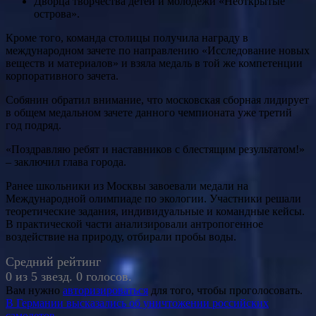
Дворца творчества детей и молодежи «Неоткрытые
острова».
Кроме того, команда столицы получила награду в
международном зачете по направлению «Исследование новых
веществ и материалов» и взяла медаль в той же компетенции
корпоративного зачета.
Собянин обратил внимание, что московская сборная лидирует
в общем медальном зачете данного чемпионата уже третий
год подряд.
«Поздравляю ребят и наставников с блестящим результатом!»
– заключил глава города.
Ранее школьники из Москвы завоевали медали на
Международной олимпиаде по экологии. Участники решали
теоретические задания, индивидуальные и командные кейсы.
В практической части анализировали антропогенное
воздействие на природу, отбирали пробы воды.
Средний рейтинг
0 из 5 звезд. 0 голосов.
Вам нужно
авторизироваться
для того, чтобы проголосовать.
Навигация
В Германии высказались об уничтожении российских
самолетов