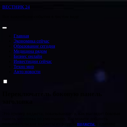
Перейти
ВЕСТНИК 24
к
Все важнейшие события в чистом виде
содержанию
Главная
Экономика сейчас
Образование сегодня
Медицина рядом
Бизнес онлайн
Инвестиции сейчас
Техно мир
Авто новости
Переключатель боковую панель
заголовка
Это пример виджета, показывающего, как выглядит боковая
панель заголовка по умолчанию. Вы можете добавить
пользовательские виджеты из раздела
виджеты
в админке.