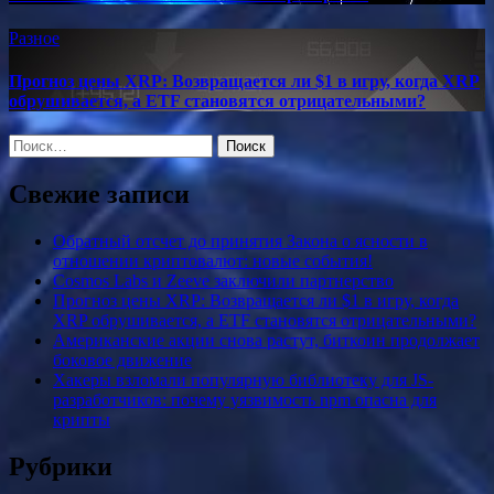
Разное
Прогноз цены XRP: Возвращается ли $1 в игру, когда XRP
обрушивается, а ETF становятся отрицательными?
Найти:
Свежие записи
Обратный отсчет до принятия Закона о ясности в
отношении криптовалют: новые события!
Cosmos Labs и Zeeve заключили партнерство
Прогноз цены XRP: Возвращается ли $1 в игру, когда
XRP обрушивается, а ETF становятся отрицательными?
Американские акции снова растут, биткоин продолжает
боковое движение
Хакеры взломали популярную библиотеку для JS-
разработчиков: почему уязвимость npm опасна для
крипты
Рубрики