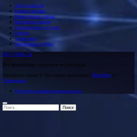
Авто новости
Бизнес онлайн
Инвестиции сейчас
Медицина рядом
Образование сегодня
Разное
Техно мир
Экономика сейчас
ВЕСТНИК 24
Все важнейшие события в чистом виде
Авторские права © Все права защищены
|
BlogData
от
Themeansar
.
Политика конфиденциальности
Найти: