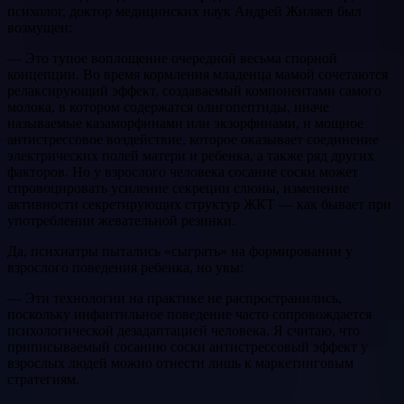
психолог, доктор медицинских наук Андрей Жиляев был
возмущен:
— Это тупое воплощение очередной весьма спорной
концепции. Во время кормления младенца мамой сочетаются
релаксирующий эффект, создаваемый компонентами самого
молока, в котором содержатся олигопептиды, иначе
называемые казаморфинами или экзорфинами, и мощное
антистрессовое воздействие, которое оказывает соединение
электрических полей матери и ребенка, а также ряд других
факторов. Но у взрослого человека сосание соски может
спровоцировать усиление секреции слюны, изменение
активности секретирующих структур ЖКТ — как бывает при
употреблении жевательной резинки.
Да, психиатры пытались «сыграть» на формировании у
взрослого поведения ребенка, но увы:
— Эти технологии на практике не распространились,
поскольку инфантильное поведение часто сопровождается
психологической дезадаптацией человека. Я считаю, что
приписываемый сосанию соски антистрессовый эффект у
взрослых людей можно отнести лишь к маркетинговым
стратегиям.