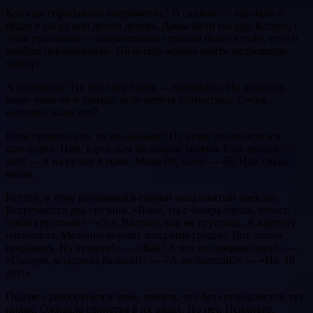
Как еще сбрасывали напряжение? В сказках — кричали о
бедах в сосуд или дупло дерева. Дамы били посуду. Кстати, с
этим проблемы — современные сервизы бьются хуже, есть и
вообще неразбивайки. Но всегда можно найти надоевшую
чашку!
А мужчины? Ну что грех таить — выпивали. Но алкоголь
ныне тоже не в тренде, если верить статистике. Соска,
выходит, наше все?
Если принять это, то что дальше? Ну разве что описаться
прилюдно. Нам, взрослым малышам, можно. Еще можно —
хоп! — и на ручки к маме. Маме 80, сыну — 45. Иди сюда,
котик.
Кстати, в тему вспомнился старый пошловатый анекдот.
Встречаются два грузина. «Вано, ты с базара едешь, отчего
такой грустный?» «Э-э, Вахтанг, как не грустыть. Я картину
нарисовал: Мадонна кормит младэнца грудью. Вот, повез
продавать. Нэ купили!» — «Вай! А что нэ понравилось?» —
«Говорят, младэнэц балшой!» — «А он балшой?» — «Нэ. 18
лэт!»
Пытаясь разобраться в теме, поняла, что без специалистов тут
никак. Ожидала единства в их рядах. Но нет. Психиатр,