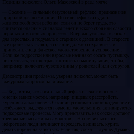
Позиция психолога Ольги Маховской в разы мягче.
— Сосание — сильный безусловный рефлекс, предназначен
природой для выживания. По силе рефлекса судят о
жизнеспособности ребенка: если он не берет грудь, это
считается опасным сигналом генетического сбоя или слабости
нервных и мозговых процессов. Впервые услышав о сосках
для взрослых, я подумала о стариках с деменцией. В старости
все процессы угасают, а сосание должно сохраняться и
приносить специфическое удовлетворение и успокоение…
Если же подростки или взрослые начинают сосать пустышку,
не стесняясь, это экстравагантность и манипуляция, чтобы,
например, включить чувство вины у родителей или супругов.
Демонстрация проблемы, уверена психолог, может быть
вычурным запросом на внимание.
— Беда в том, что сосательный рефлекс лежит в основе
многих зависимостей, например, пищевых расстройств,
курения и алкоголизма. Сосание усиливает слюноотделение и
возбуждает, выделяются гормоны удовольствия, активируются
подкорковые процессы. Могу представить, как соски достают
тревожные пассажиры самолетов… На почве высокого
нейротизма люди начинают переедать, выпивать, курить,
делать порезы на запястьях. Если так, соска — лучше. Думаю,