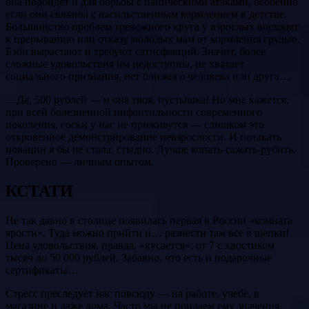
она подойдет и для борьбы с паническими атаками, особенно
если они связаны с насильственным кормлением в детстве.
Большинство проблем тревожного круга у взрослых восходят
к прерыванию или отказу молодых мам от кормления грудью.
Бэби вырастают и требуют сатисфакций. Значит, более
сложные удовольствия им недоступны, не хватает
социального признания, нет близкого человека или друга…
…Да, 500 рублей — и она твоя, пустышка! Но мне кажется,
при всей болезненной инфантильности современного
поколения, соски у нас не приживутся — слишком это
откровенное демонстрирование невзрослости. И потакать
новации я бы не стала: стыдно. Лучше копать-сажать-рубить.
Проверено — личным опытом.
КСТАТИ
Не так давно в столице появилась первая в России «комната
ярости». Туда можно прийти и… разнести там все в щепки!
Цена удовольствия, правда, «кусается»: от 7 с хвостиком
тысяч до 50 000 рублей. Забавно, что есть и подарочные
сертификаты…
Стресс преследует нас повсюду — на работе, учебе, в
магазине и даже дома. Часто мы не придаем ему значения,