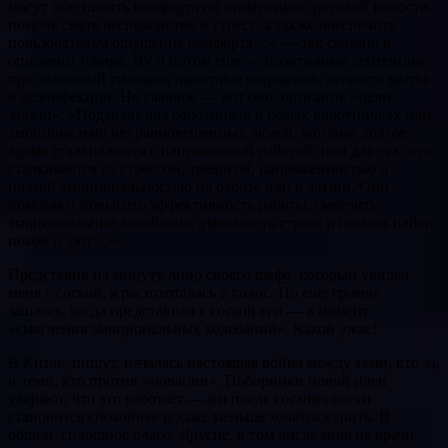
могут обеспечить комфортную стимуляцию ротовой полости,
помочь снять беспокойство и стресс, а также обеспечить
пользователям ощущение комфорта…» — так сказано в
описании товара. Ну и потом еще — позитивные сентенции
про отличный силикон, приятные ощущения, легкость мытья
и дезинфекции. Но главное — вот оно, описание «цели-
задачи»: «Подходят для работников в белых воротничках или
эмоционально неуравновешенных людей, которые долгое
время сталкиваются с напряженной работой, или для тех, кто
сталкивается со стрессом, тревогой, напряженностью и
низкой эмоциональностью на работе или в жизни. Они
помогают повысить эффективность работы, смягчить
эмоциональные колебания, уменьшить стресс и помочь найти
покой и уют…»
Представив на минуту лицо своего шефа, который увидел
меня с соской, я расхохоталась в голос. Но еще громче
зашлась, когда представила с соской его — в момент
«смягчения эмоциональных колебаний». Какой ужас!
В Китае, пишут, началась настоящая война между теми, кто за,
и теми, кто против «новации». Поборники новой идеи
уверяют, что это работает — им после сосания соски
становится спокойнее и даже меньше хочется курить. В
общем, сплошное благо. Другие, в том числе многие врачи,