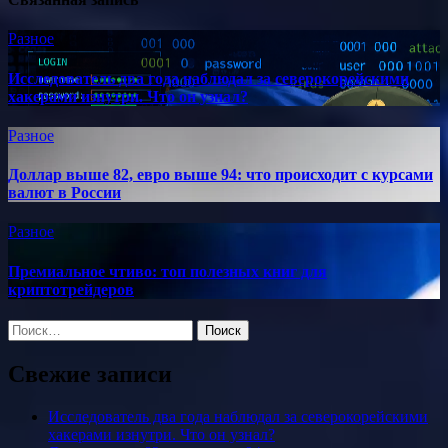
Разное
Исследователь два года наблюдал за северокорейскими
хакерами изнутри. Что он узнал?
Разное
Доллар выше 82, евро выше 94: что происходит с курсами
валют в России
Разное
Премиальное чтиво: топ полезных книг для
криптотрейдеров
Найти:
Свежие записи
Исследователь два года наблюдал за северокорейскими
хакерами изнутри. Что он узнал?