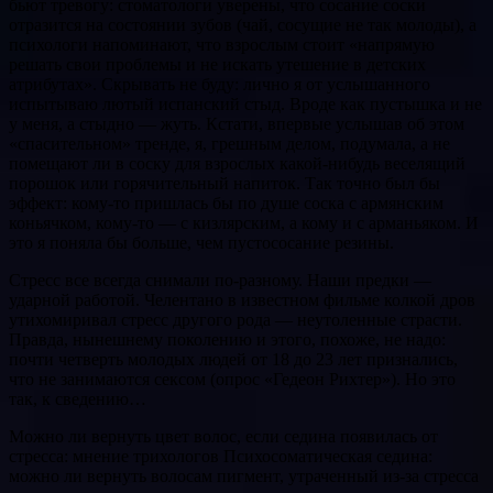
бьют тревогу: стоматологи уверены, что сосание соски
отразится на состоянии зубов (чай, сосущие не так молоды), а
психологи напоминают, что взрослым стоит «напрямую
решать свои проблемы и не искать утешение в детских
атрибутах». Скрывать не буду: лично я от услышанного
испытываю лютый испанский стыд. Вроде как пустышка и не
у меня, а стыдно — жуть. Кстати, впервые услышав об этом
«спасительном» тренде, я, грешным делом, подумала, а не
помещают ли в соску для взрослых какой-нибудь веселящий
порошок или горячительный напиток. Так точно был бы
эффект: кому-то пришлась бы по душе соска с армянским
коньячком, кому-то — с кизлярским, а кому и с арманьяком. И
это я поняла бы больше, чем пустососание резины.
Стресс все всегда снимали по-разному. Наши предки —
ударной работой. Челентано в известном фильме колкой дров
утихомиривал стресс другого рода — неутоленные страсти.
Правда, нынешнему поколению и этого, похоже, не надо:
почти четверть молодых людей от 18 до 23 лет признались,
что не занимаются сексом (опрос «Гедеон Рихтер»). Но это
так, к сведению…
Можно ли вернуть цвет волос, если седина появилась от
стресса: мнение трихологов Психосоматическая седина:
можно ли вернуть волосам пигмент, утраченный из-за стресса