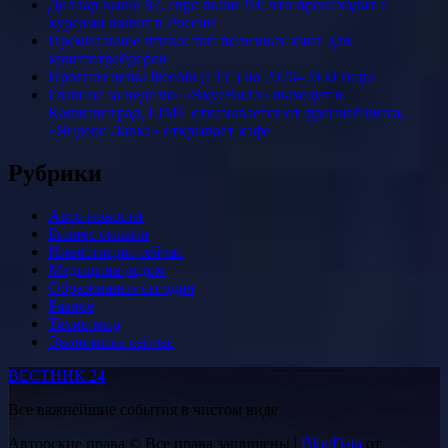
Доллар выше 82, евро выше 94: что происходит с
курсами валют в России
Премиальное чтиво: топ полезных книг для
криптотрейдеров
Прогноз цены litecoin (LTC) на 2026–2050 годы
Главное за неделю: «ВкусВилл» выходит в
Калининград, LIMÉ отказывается от франчайзинга,
«Яндекс Лавка» открывает кафе
Рубрики
Авто новости
Бизнес онлайн
Инвестиции сейчас
Медицина рядом
Образование сегодня
Разное
Техно мир
Экономика сейчас
ВЕСТНИК 24
Все важнейшие события в чистом виде
Авторские права © Все права защищены
|
BlogData
от