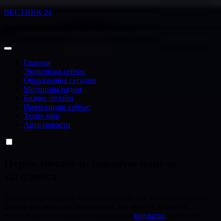
Перейти
ВЕСТНИК 24
к
Все важнейшие события в чистом виде
содержанию
Главная
Экономика сейчас
Образование сегодня
Медицина рядом
Бизнес онлайн
Инвестиции сейчас
Техно мир
Авто новости
Переключатель боковую панель
заголовка
Это пример виджета, показывающего, как выглядит боковая
панель заголовка по умолчанию. Вы можете добавить
пользовательские виджеты из раздела
виджеты
в админке.