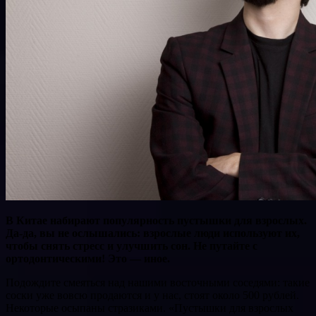
В Китае набирают популярность пустышки для взрослых.
Да-да, вы не ослышались: взрослые люди используют их,
чтобы снять стресс и улучшить сон. Не путайте с
ортодонтическими! Это — иное.
Подождите смеяться над нашими восточными соседями: такие
соски уже вовсю продаются и у нас, стоят около 500 рублей.
Некоторые осыпаны стразиками. «Пустышки для взрослых