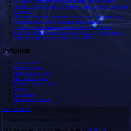
В Санкт-Петербурге пройдет интерьерный маркет
Луковая муха: почему появляется, как от нее избавиться,
5 средств
Человечеству предстоит воевать не за нефть, а за воду
На границе России и Абхазии образовалась
двухкилометровая пробка: туристы ждут часами
Теперь они бомбят всю Украину: Киев ударами вглубь
России лишил страну моря — SwebbTV
Рубрики
Авто новости
Бизнес онлайн
Инвестиции сейчас
Медицина рядом
Образование сегодня
Разное
Техно мир
Экономика сейчас
ВЕСТНИК 24
Все важнейшие события в чистом виде
Авторские права © Все права защищены
|
BlogData
от