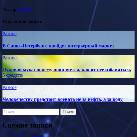
Автор
Admin
Связанная запись
Разное
В Санкт-Петербурге пройдет интерьерный маркет
Разное
Луковая муха: почему появляется, как от нее избавиться,
5 средств
Разное
Человечеству предстоит воевать не за нефть, а за воду
Найти:
Свежие записи