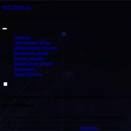
Перейти
ВЕСТНИК 24
к
Все важнейшие события в чистом виде
содержанию
Главная
Экономика сейчас
Образование сегодня
Медицина рядом
Бизнес онлайн
Инвестиции сейчас
Техно мир
Авто новости
Переключатель боковую панель
заголовка
Это пример виджета, показывающего, как выглядит боковая
панель заголовка по умолчанию. Вы можете добавить
пользовательские виджеты из раздела
виджеты
в админке.