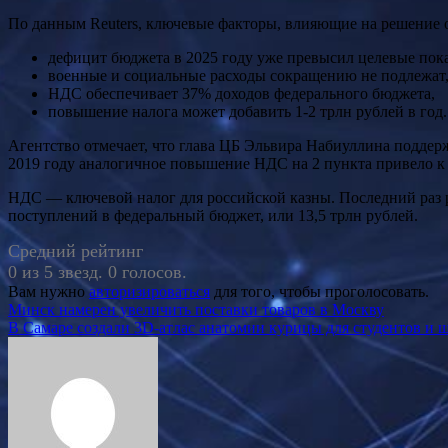
По данным Reuters, ключевые факторы, влияющие на решение
дефицит бюджета в 2025 году уже превысил целевые пока
военные и социальные расходы сокращению не подлежат
НДС обеспечивает 37% доходов федерального бюджета,
повышение налога может добавить 1-2 трлн рублей в год.
Агентство отмечает, что глава ЦБ Эльвира Набиуллина поддер
2019 году аналогичное повышение НДС на 2 пункта привело к 
НДС — ключевой налог для российской казны. Последний раз р
поступлений в федеральный бюджет, или 13,5 трлн рублей.
Средний рейтинг
0 из 5 звезд. 0 голосов.
Вам нужно
авторизироваться
для того, чтобы проголосовать.
Навигация
Минск намерен увеличить поставки товаров в Москву
В Самаре создали 3D-атлас анатомии курицы для студентов и 
по
записям