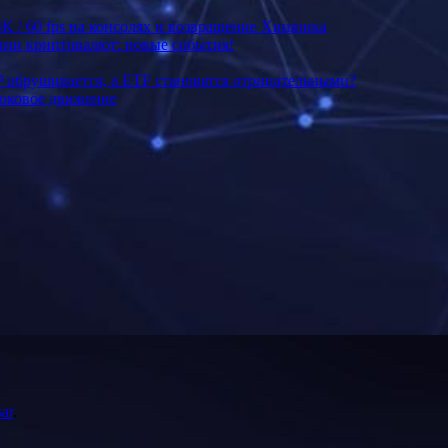
4K / 60 fps на консолях и возвращение Хищника
ении криптовалют: новые события!
P обрушивается, а ETF становятся отрицательными?
боковое движение
ar
.