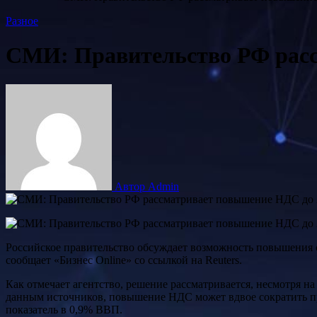
Разное
СМИ: Правительство РФ рас
Автор Admin
Российское правительство обсуждает возможность повышения 
сообщает «Бизнес Online» со ссылкой на Reuters.
Как отмечает агентство, решение рассматривается, несмотря 
данным источников, повышение НДС может вдвое сократить пр
показатель в 0,9% ВВП.