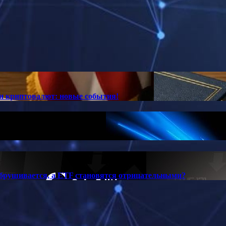
ии криптовалют: новые события!
обрушивается, а ETF становятся отрицательными?