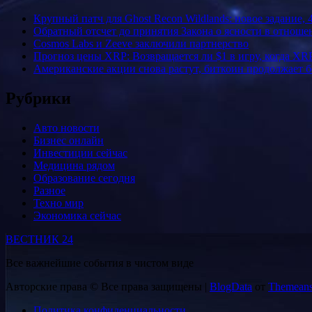
Крупный патч для Ghost Recon Wildlands: новое задание, 
Обратный отсчет до принятия Закона о ясности в отнош
Cosmos Labs и Zeeve заключили партнерство
Прогноз цены XRP: Возвращается ли $1 в игру, когда XR
Американские акции снова растут, биткоин продолжает 
Рубрики
Авто новости
Бизнес онлайн
Инвестиции сейчас
Медицина рядом
Образование сегодня
Разное
Техно мир
Экономика сейчас
ВЕСТНИК 24
Все важнейшие события в чистом виде
Авторские права © Все права защищены
|
BlogData
от
Themeans
Политика конфиденциальности