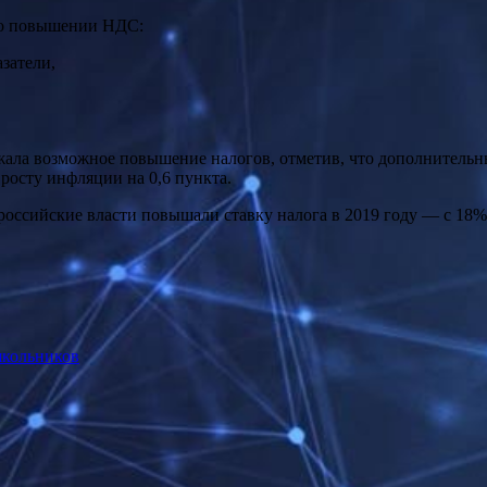
 о повышении НДС:
затели,
,
жала возможное повышение налогов, отметив, что дополнительн
росту инфляции на 0,6 пункта.
оссийские власти повышали ставку налога в 2019 году — с 18%
школьников