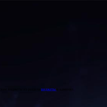
ские виджеты из раздела
виджеты
в админке.