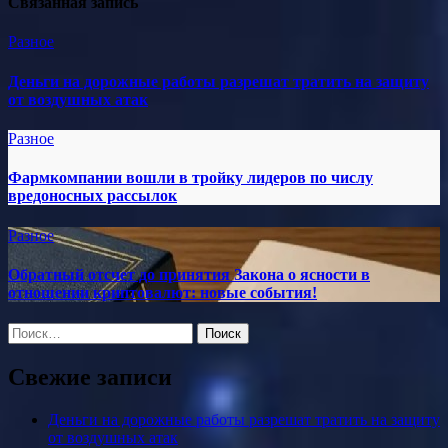
Связанная запись
Разное
Деньги на дорожные работы разрешат тратить на защиту
от воздушных атак
Разное
Фармкомпании вошли в тройку лидеров по числу
вредоносных рассылок
Разное
Обратный отсчет до принятия Закона о ясности в
отношении криптовалют: новые события!
Найти:
Свежие записи
Деньги на дорожные работы разрешат тратить на защиту
от воздушных атак