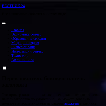
Перейти
ВЕСТНИК 24
к
Все важнейшие события в чистом виде
содержанию
Главная
Экономика сейчас
Образование сегодня
Медицина рядом
Бизнес онлайн
Инвестиции сейчас
Техно мир
Авто новости
Переключатель боковую панель
заголовка
Это пример виджета, показывающего, как выглядит боковая
панель заголовка по умолчанию. Вы можете добавить
пользовательские виджеты из раздела
виджеты
в админке.