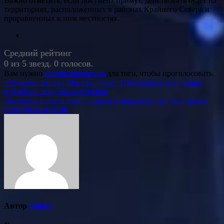
Важно отметить, если документ примут, действовать будет на
территориях, расположенных в районах Крайнего Севера и
приравненных к ним местностях.
Средний рейтинг
0 из 5 звезд. 0 голосов.
Вам нужно
авторизироваться
для того, чтобы проголосовать.
Навигация
«Ведомости»: суд Москвы обязал ПИК выплатить 8 млрд
рублей по иску экс-партнёров
по
Эксперты предупредили: закон о локализации такси может
записям
навредить отрасли
Автор
Admin