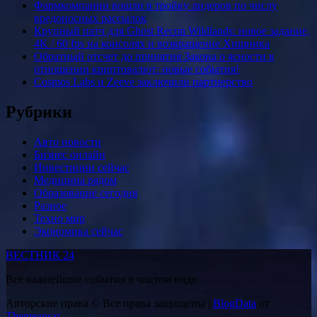
Фармкомпании вошли в тройку лидеров по числу
вредоносных рассылок
Крупный патч для Ghost Recon Wildlands: новое задание,
4K / 60 fps на консолях и возвращение Хищника
Обратный отсчет до принятия Закона о ясности в
отношении криптовалют: новые события!
Cosmos Labs и Zeeve заключили партнерство
Рубрики
Авто новости
Бизнес онлайн
Инвестиции сейчас
Медицина рядом
Образование сегодня
Разное
Техно мир
Экономика сейчас
ВЕСТНИК 24
Все важнейшие события в чистом виде
Авторские права © Все права защищены
|
BlogData
от
Themeansar
.