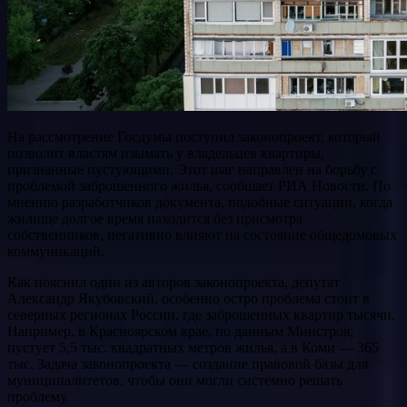
На рассмотрение Госдумы поступил законопроект, который
позволит властям изымать у владельцев квартиры,
признанные пустующими. Этот шаг направлен на борьбу с
проблемой заброшенного жилья, сообщает РИА Новости. По
мнению разработчиков документа, подобные ситуации, когда
жилище долгое время находится без присмотра
собственников, негативно влияют на состояние общедомовых
коммуникаций.
Как пояснил один из авторов законопроекта, депутат
Александр Якубовский, особенно остро проблема стоит в
северных регионах России, где заброшенных квартир тысячи.
Например, в Красноярском крае, по данным Минстроя,
пустует 5,5 тыс. квадратных метров жилья, а в Коми — 365
тыс. Задача законопроекта — создание правовой базы для
муниципалитетов, чтобы они могли системно решать
проблему.