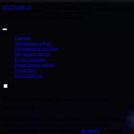
Перейти
ВЕСТНИК 24
к
Все важнейшие события в чистом виде
содержанию
Главная
Экономика сейчас
Образование сегодня
Медицина рядом
Бизнес онлайн
Инвестиции сейчас
Техно мир
Авто новости
Переключатель боковую панель
заголовка
Это пример виджета, показывающего, как выглядит боковая
панель заголовка по умолчанию. Вы можете добавить
пользовательские виджеты из раздела
виджеты
в админке.