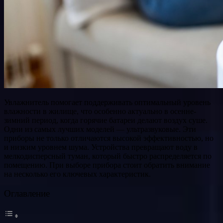
Увлажнитель помогает поддерживать оптимальный уровень
влажности в жилище, что особенно актуально в осенне-
зимний период, когда горячие батареи делают воздух суше.
Одни из самых лучших моделей — ультразвуковые. Эти
приборы не только отличаются высокой эффективностью, но
и низким уровнем шума. Устройства превращают воду в
мелкодисперсный туман, который быстро распределяется по
помещению. При выборе прибора стоит обратить внимание
на несколько его ключевых характеристик.
Оглавление