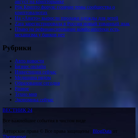
август на крипторынке
Рбк Крипто форум: горячие темы сообщества о
криптовалютах
На «Авито» выросли продажи одежды для детей
Zara зарегистрировала в России новый товарный знак
Право на рефинансирование комбо-ипотеки есть,
механизма у банков нет
Рубрики
Авто новости
Бизнес онлайн
Инвестиции сейчас
Медицина рядом
Образование сегодня
Разное
Техно мир
Экономика сейчас
ВЕСТНИК 24
Все важнейшие события в чистом виде
Авторские права © Все права защищены
|
BlogData
от
Themeansar
.