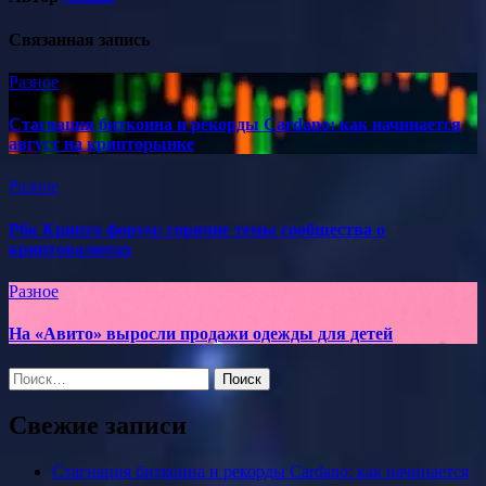
Связанная запись
Разное
Стагнация биткоина и рекорды Cardano: как начинается
август на крипторынке
Разное
Рбк Крипто форум: горячие темы сообщества о
криптовалютах
Разное
На «Авито» выросли продажи одежды для детей
Найти:
Свежие записи
Стагнация биткоина и рекорды Cardano: как начинается