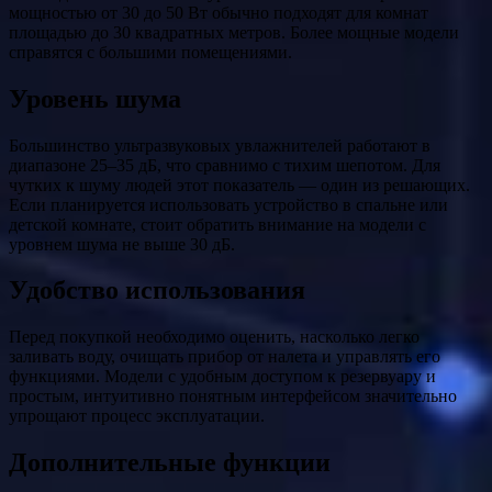
мощностью от 30 до 50 Вт обычно подходят для комнат
площадью до 30 квадратных метров. Более мощные модели
справятся с большими помещениями.
Уровень шума
Большинство ультразвуковых увлажнителей работают в
диапазоне 25–35 дБ, что сравнимо с тихим шепотом. Для
чутких к шуму людей этот показатель — один из решающих.
Если планируется использовать устройство в спальне или
детской комнате, стоит обратить внимание на модели с
уровнем шума не выше 30 дБ.
Удобство использования
Перед покупкой необходимо оценить, насколько легко
заливать воду, очищать прибор от налета и управлять его
функциями. Модели с удобным доступом к резервуару и
простым, интуитивно понятным интерфейсом значительно
упрощают процесс эксплуатации.
Дополнительные функции