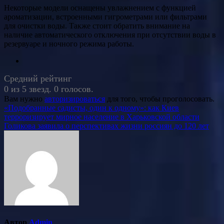
Некоторые модели оснащены увлажнением с функцией
ароматизации, встроенными гигрометрами или фильтрами
для очистки воды. Также стоит обратить внимание на
наличие автоматического отключения при отсутствии воды в
резервуаре и ночного режима работы.
Средний рейтинг
0 из 5 звезд. 0 голосов.
Вам нужно
авторизироваться
для того, чтобы проголосовать.
Навигация
«Подобранные садисты, один к одному»: как Киев
терроризирует мирное население в Харьковской области
по
Голикова заявила о перспективах жизни россиян до 120 лет
записям
Автор
Admin