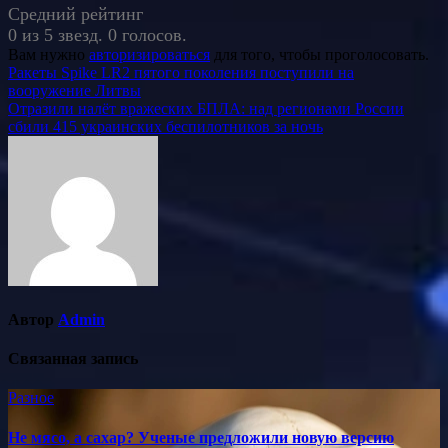
Средний рейтинг
0 из 5 звезд. 0 голосов.
Вам нужно
авторизироваться
для того, чтобы проголосовать.
Навигация
Ракеты Spike LR2 пятого поколения поступили на
вооружение Литвы
по
Отразили налёт вражеских БПЛА: над регионами России
записям
сбили 415 украинских беспилотников за ночь
Автор
Admin
Связанная запись
Разное
Не мясо, а сахар? Ученые предложили новую версию