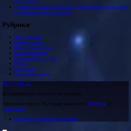
млн рублей
«Умный» квартал как процесс: обновляемые технологии
и цифровая забота о клиенте
Рубрики
Авто новости
Бизнес онлайн
Инвестиции сейчас
Медицина рядом
Образование сегодня
Разное
Техно мир
Экономика сейчас
ВЕСТНИК 24
Все важнейшие события в чистом виде
Авторские права © Все права защищены
|
BlogData
от
Themeansar
.
Политика конфиденциальности