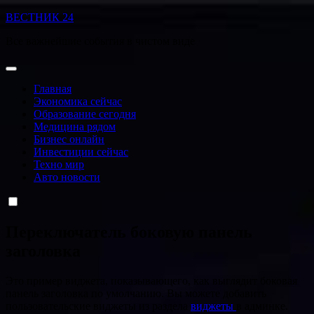
Перейти
ВЕСТНИК 24
к
Все важнейшие события в чистом виде
содержанию
Главная
Экономика сейчас
Образование сегодня
Медицина рядом
Бизнес онлайн
Инвестиции сейчас
Техно мир
Авто новости
Переключатель боковую панель
заголовка
Это пример виджета, показывающего, как выглядит боковая
панель заголовка по умолчанию. Вы можете добавить
пользовательские виджеты из раздела
виджеты
в админке.