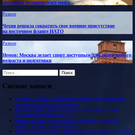
эволюции человеческого мозга
Разное
Чехия решила сократить свое военное присутствие
на восточном фланге НАТО
Разное
Немов: Москва делает спорт доступным для людей любого
возраста и подготовки
Найти:
Свежие записи
Не мясо, а сахар? Ученые предложили новую версию
эволюции человеческого мозга
Чехия решила сократить свое военное присутствие
на восточном фланге НАТО
Немов: Москва делает спорт доступным для людей
любого возраста и подготовки
Здание Минэкологии Татарстана отремонтируют за 300