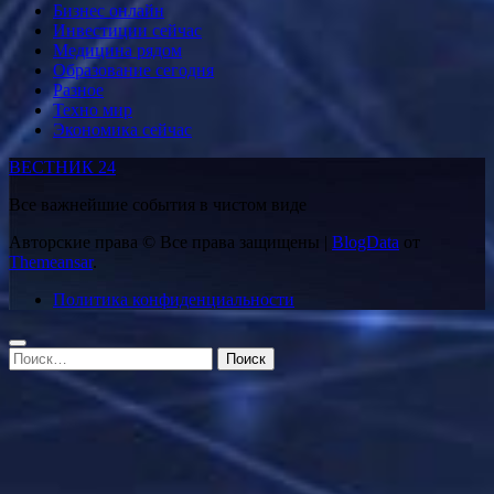
Бизнес онлайн
Инвестиции сейчас
Медицина рядом
Образование сегодня
Разное
Техно мир
Экономика сейчас
ВЕСТНИК 24
Все важнейшие события в чистом виде
Авторские права © Все права защищены
|
BlogData
от
Themeansar
.
Политика конфиденциальности
Найти: