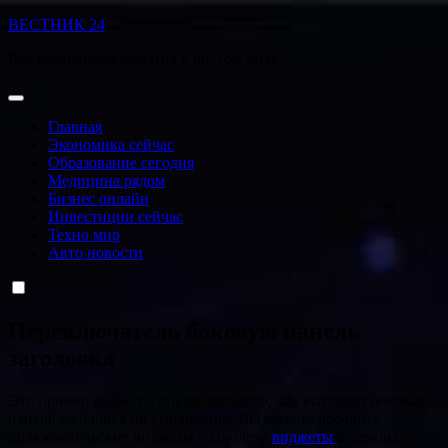
Перейти
ВЕСТНИК 24
к
Все важнейшие события в чистом виде
содержанию
Главная
Экономика сейчас
Образование сегодня
Медицина рядом
Бизнес онлайн
Инвестиции сейчас
Техно мир
Авто новости
Переключатель боковую панель
заголовка
Это пример виджета, показывающего, как выглядит боковая
панель заголовка по умолчанию. Вы можете добавить
пользовательские виджеты из раздела
виджеты
в админке.