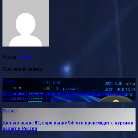
Автор
Admin
Связанная запись
Разное
Исследователь два года наблюдал за северокорейскими
хакерами изнутри. Что он узнал?
Разное
Доллар выше 82, евро выше 94: что происходит с курсами
валют в России