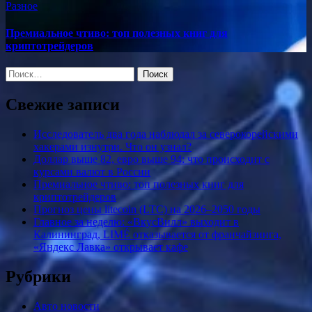
Разное
Премиальное чтиво: топ полезных книг для
криптотрейдеров
Найти:
Свежие записи
Исследователь два года наблюдал за северокорейскими
хакерами изнутри. Что он узнал?
Доллар выше 82, евро выше 94: что происходит с
курсами валют в России
Премиальное чтиво: топ полезных книг для
криптотрейдеров
Прогноз цены litecoin (LTC) на 2026–2050 годы
Главное за неделю: «ВкусВилл» выходит в
Калининград, LIMÉ отказывается от франчайзинга,
«Яндекс Лавка» открывает кафе
Рубрики
Авто новости