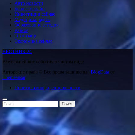
Авто новости
Бизнес онлайн
Инвестиции сейчас
Медицина рядом
Образование сегодня
Разное
Техно мир
Экономика сейчас
ВЕСТНИК 24
Все важнейшие события в чистом виде
Авторские права © Все права защищены
|
BlogData
от
Themeansar
.
Политика конфиденциальности
Найти: