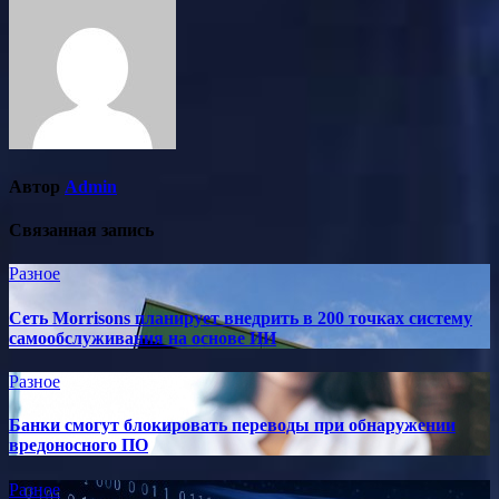
Автор
Admin
Связанная запись
Разное
Сеть Morrisons планирует внедрить в 200 точках систему
самообслуживания на основе ИИ
Разное
Банки смогут блокировать переводы при обнаружении
вредоносного ПО
Разное