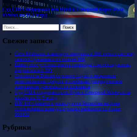
Суд США поддержал иск Bybit к Северной Корее из-за
взлома на $1,5 млрд
Найти:
Свежие записи
Сеть Morrisons планирует внедрить в 200 точках систему
самообслуживания на основе ИИ
Банки смогут блокировать переводы при обнаружении
вредоносного ПО
Основатель Bitmart опроверг слухи о нецелевом
использовании средств и пообещал упорядоченное
завершение деятельности компании
Суд США поддержал иск Bybit к Северной Корее из-за
взлома на $1,5 млрд
BIP-110 привело к расколу сети Биткойна на фоне
столкновения конкурирующих майнеров на блоке
961632
Рубрики