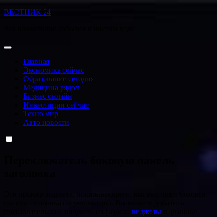
Перейти
ВЕСТНИК 24
к
Все важнейшие события в чистом виде
содержанию
Главная
Экономика сейчас
Образование сегодня
Медицина рядом
Бизнес онлайн
Инвестиции сейчас
Техно мир
Авто новости
Переключатель боковую панель
заголовка
Это пример виджета, показывающего, как выглядит боковая
панель заголовка по умолчанию. Вы можете добавить
пользовательские виджеты из раздела
виджеты
в админке.