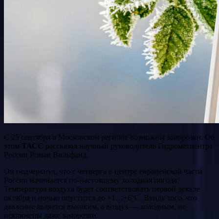
С 25 сентября в Московском регионе возможны заморозки. Об
этом
ТАСС
рассказал научный руководитель Гидрометцентра
России Роман Вильфанд.
Он подчеркнул, что с четверга в центре европейской части
России начинается по-настоящему холодная погода.
Температура воздуха будет соответствовать первой декаде
октября и ночью опустится до +1…+6°C. Ввиду того, что
давление является высоким, а воздух — холодным, не
исключены даже заморозки.