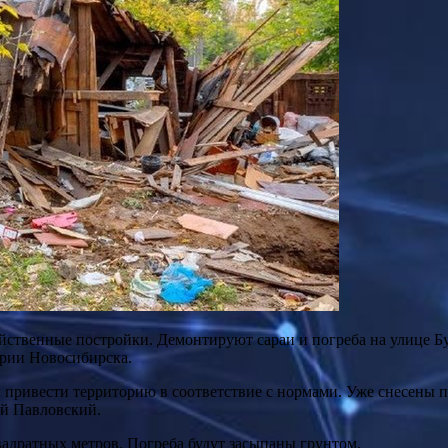
йственные постройки. Демонтируют сараи и погреба на улице Б
эрии Новосибирска.
 привести территорию в соответствие с нормами. Уже снесены 
ей Павловский.
адратных метров. Погреба будут засыпаны грунтом.