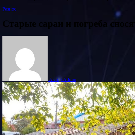
Разное
Старые сараи и погреба снося
Автор Admin