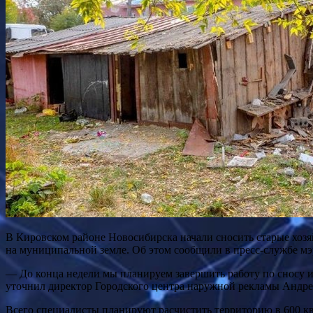
В Кировском районе Новосибирска начали сносить старые хозя
на муниципальной земле. Об этом сообщили в пресс-службе м
— До конца недели мы планируем завершить работу по сносу и
уточнил директор Городского центра наружной рекламы Андр
Всего специалисты планируют расчистить территорию в 600 кв