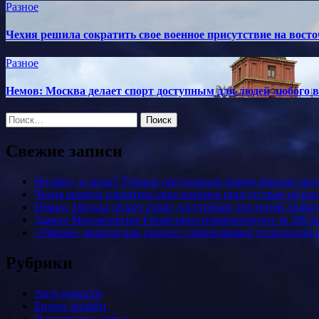
Разное
Чехия решила сократить свое военное присутствие на вос
Разное
Немов: Москва делает спорт доступным для людей любого в
Найти:
Свежие записи
Не мясо, а сахар? Ученые предложили новую версию эво
Чехия решила сократить свое военное присутствие на в
Немов: Москва делает спорт доступным для людей любого
Здание Минэкологии Татарстана отремонтируют за 300 м
«Умный» квартал как процесс: обновляемые технологии и
Рубрики
Авто новости
Бизнес онлайн
Инвестиции сейчас