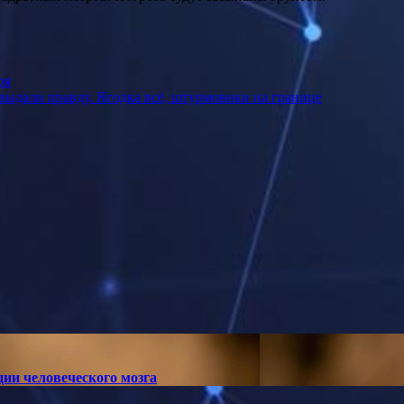
ря
выдали правду. Ягодка всё, штурмовики на границе
ии человеческого мозга