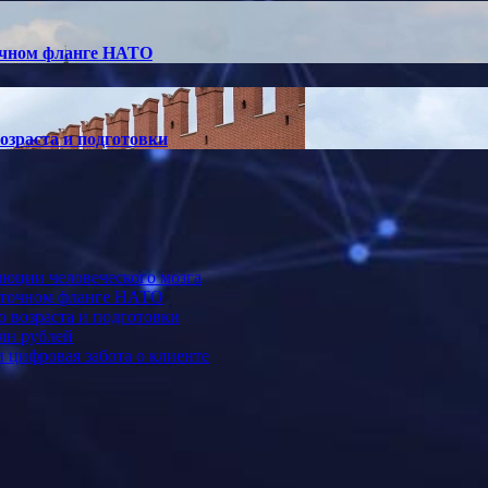
точном фланге НАТО
озраста и подготовки
люции человеческого мозга
осточном фланге НАТО
 возраста и подготовки
лн рублей
 цифровая забота о клиенте