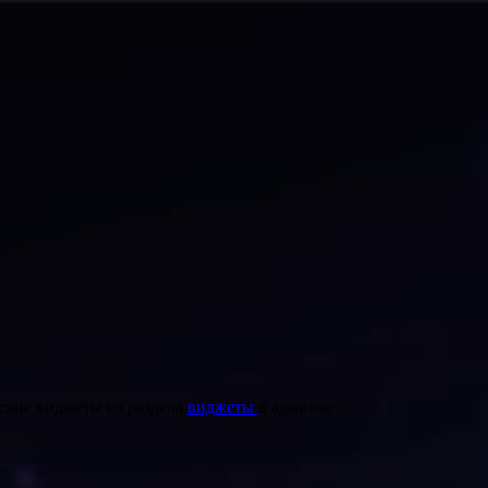
ские виджеты из раздела
виджеты
в админке.