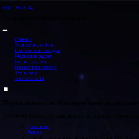
Перейти
ВЕСТНИК 24
к
Все важнейшие события в чистом виде
содержанию
Главная
Экономика сейчас
Образование сегодня
Медицина рядом
Бизнес онлайн
Инвестиции сейчас
Техно мир
Авто новости
Переключатель боковую панель заголо
Это пример виджета, показывающего, как выглядит боковая па
Домашняя
Разное
Старые сараи и погреба сносят на улице Бурденко 