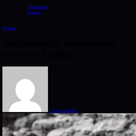
Домашняя
Разное
Terramineral: посвящение земле от Lalique
Разное
Terramineral: посвящение
земле от Lalique
Автор Admin