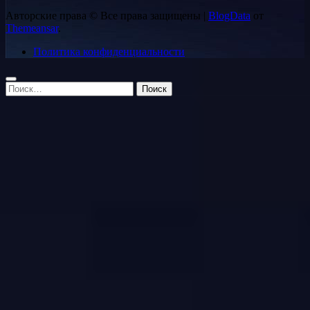
Авторские права © Все права защищены
|
BlogData
от
Themeansar
.
Политика конфиденциальности
Найти: