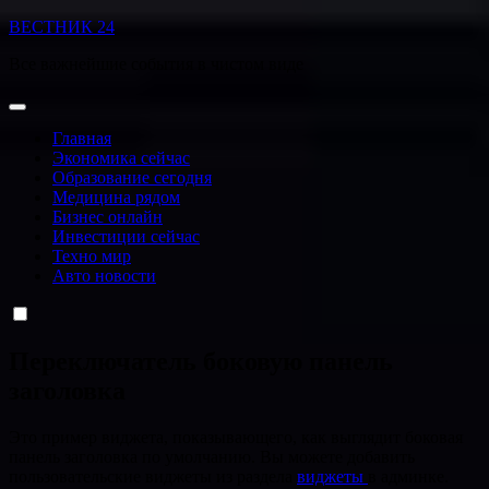
Перейти
ВЕСТНИК 24
к
Все важнейшие события в чистом виде
содержанию
Главная
Экономика сейчас
Образование сегодня
Медицина рядом
Бизнес онлайн
Инвестиции сейчас
Техно мир
Авто новости
Переключатель боковую панель
заголовка
Это пример виджета, показывающего, как выглядит боковая
панель заголовка по умолчанию. Вы можете добавить
пользовательские виджеты из раздела
виджеты
в админке.