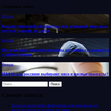
Связанная запись
Разное
Каталог запчастей и фурнитуры для чемоданов на колесах
оптом и условия доставки
Разное
Исследование: интернет-магазины регулярно сталкивается
с киберугрозами
Разное
НАФИ: как россияне выбирают мясо и мясные продукты?
Найти:
Свежие записи
Каталог запчастей и фурнитуры для чемоданов на
колесах оптом и условия доставки