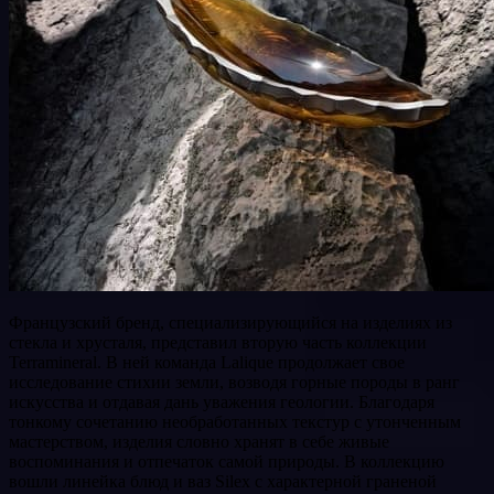
Французский бренд, специализирующийся на изделиях из
стекла и хрусталя, представил вторую часть коллекции
Terramineral. В ней команда Lalique продолжает свое
исследование стихии земли, возводя горные породы в ранг
искусства и отдавая дань уважения геологии. Благодаря
тонкому сочетанию необработанных текстур с утонченным
мастерством, изделия словно хранят в себе живые
воспоминания и отпечаток самой природы. В коллекцию
вошли линейка блюд и ваз Silex с характерной граненой