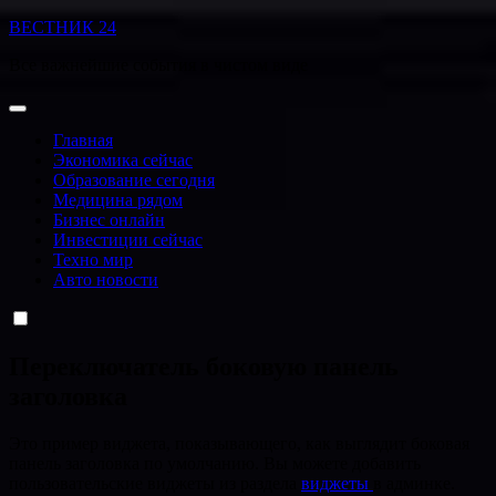
Перейти
ВЕСТНИК 24
к
Все важнейшие события в чистом виде
содержанию
Главная
Экономика сейчас
Образование сегодня
Медицина рядом
Бизнес онлайн
Инвестиции сейчас
Техно мир
Авто новости
Переключатель боковую панель
заголовка
Это пример виджета, показывающего, как выглядит боковая
панель заголовка по умолчанию. Вы можете добавить
пользовательские виджеты из раздела
виджеты
в админке.