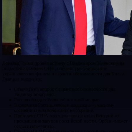
Дональд Трамп провел встречу с Владимиром Зеленским на
полях Генассамблеи ООН, обсудив урегулирование
украинского конфликта и гарантии безопасности для Киева.
Главные заявления:
Отвечать на вопрос о гарантиях безопасности для
Украины пока рано.
Россия обладает большой военной мощью.
Экономика России якобы находится в «ужасном»
состоянии из-за конфликта на Украине.
Президент США рассчитывает на отказ Венгрии от
прекращения закупок российской нефти, Орбан «может
согласиться» на это.
Страны НАТО «должны» сбивать российские самолеты,