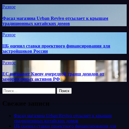
Разное
Фасад магазина Urban Revivo отсылает к крышам
традиционных китайских домов
Разное
ЦБ оценил ставки проектного финансирования для
застройщиков России
Разное
ЕС направит Киеву очередной транш доходов от
замороженных активов РФ
Найти:
Свежие записи
Фасад магазина Urban Revivo отсылает к крышам
традиционных китайских домов
ЦБ оценил ставки проектного финансирования для