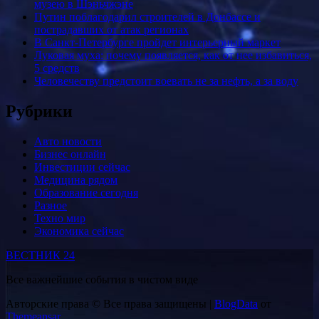
музею в Шэньчжэне
Путин поблагодарил строителей в Донбассе и
пострадавших от атак регионах
В Санкт-Петербурге пройдет интерьерный маркет
Луковая муха: почему появляется, как от нее избавиться,
5 средств
Человечеству предстоит воевать не за нефть, а за воду
Рубрики
Авто новости
Бизнес онлайн
Инвестиции сейчас
Медицина рядом
Образование сегодня
Разное
Техно мир
Экономика сейчас
ВЕСТНИК 24
Все важнейшие события в чистом виде
Авторские права © Все права защищены
|
BlogData
от
Themeansar
.