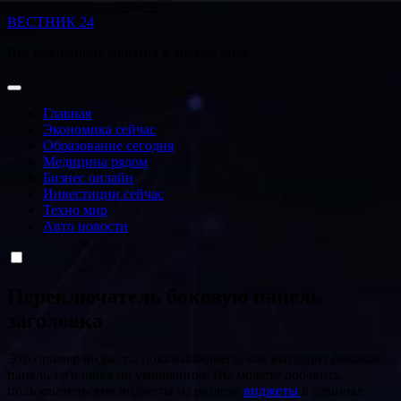
Перейти
ВЕСТНИК 24
к
Все важнейшие события в чистом виде
содержанию
Главная
Экономика сейчас
Образование сегодня
Медицина рядом
Бизнес онлайн
Инвестиции сейчас
Техно мир
Авто новости
Переключатель боковую панель
заголовка
Это пример виджета, показывающего, как выглядит боковая
панель заголовка по умолчанию. Вы можете добавить
пользовательские виджеты из раздела
виджеты
в админке.