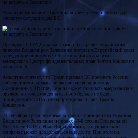
Аналитик Кошкович: Трамп на встрече с Зеленским создал
сложную ситуацию для ЕС
Президент США Дональд Трамп на встрече с украинским
лидером Владимиром Зеленским поставил Европейский союз
в неудобное положение. Об этом написал аналитик
венгерского Центра фундаментальных прав Золтан Кошкович
в соцсети
Х
.
Аналитик считает, что Трамп призвал ЕС победить Россию
собственными силами, не рассчитывая на помощь
Соединенных Штатов. Европа может покупать американское
оружие, но только за деньги, и оно больше не будет
принадлежать США, интерпретировал слова Трампа
Кошкович.
23 сентября Трамп во время встречи с президентом Украины
Владимиром Зеленским на полях 80-й сессии Генеральной
Ассамблеи ООН в Нью-Йорке
заявил
, что украинский
конфликт может продолжаться еще долго. При этом он
отметил, что Украина при поддержке Европейского союза