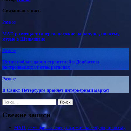
Связанная запись
Разное
MAD размещает галереи, похожие на валуны, по всему
музею в Шэньчжэне
Разное
Путин поблагодарил строителей в Донбассе и
пострадавших от атак регионах
Разное
В Санкт-Петербурге пройдет интерьерный маркет
Найти:
Свежие записи
MAD размещает галереи, похожие на валуны, по всему