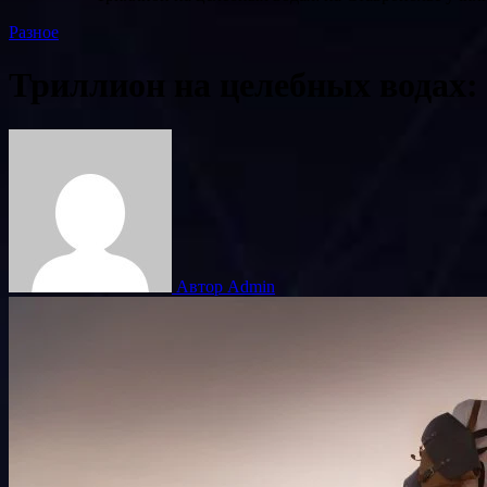
Разное
Триллион на целебных водах:
Автор Admin