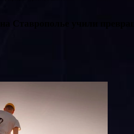
 на Ставрополье учили превра