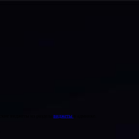
ские виджеты из раздела
виджеты
в админке.