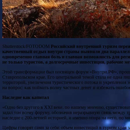
Shutterstock/FOTODOM
Российский внутренний туризм пере
качественный отдых внутри страны выявили два параллель
одновременно главная боль и главная возможность для реги
не только туристов, а долгосрочные инвестиции, рабочие м
Этой трансформации был посвящен форум «Внутри.РФ», проше
Ставропольском крае. Его центральной темой стала не одна ли
территорий, увеличения туристического потока и укрепления 
на вопрос: как поймать волну частных денег и избежать ошибок
Наследие как капитал
«Одно без другого в XXI веке, по нашему мнению, существова
задал тон всему форуму, обозначив неразрывную связь между
наследие с 200-летней историей, и именно опора на него, по м
Цифры говорят сами за себя: объем инвестиций в туризм края 