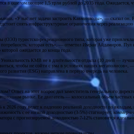
я в ошеломляющие 1,5 трлн рублей до 2035 года. Ожидается, что
нии. «У нас нет задачи застроить Кавминводы», — сказал он. 
дстоит снять инфраструктурные ограничения через реализацию 
ны (ОЭЗ) туристско-рекреационного типа, которая уже привлекла
потребность, которая есть», — отметил Имран Айдамиров. Пул и
которой ожидается до конца года.
 Уникальность КМВ не в длительности отдыха (10 дней — лучши
доровиться, чтобы не сойти с ума в условиях наших мегаполисов
го развития (ESG) направлена в первую очередь на человека.
талом? Ответ на этот вопрос дал заместитель генерального дир
ционном рынке. Ее двигатель — колоссальный объем частных сб
 2026 году ведет к падению реальной доходности по вкладам, 
жимость с ее низкой доходностью (3-5%) стагнирует, коммерчес
тора с прогнозируемой доходностью 7-12% становятся идеальны
анных проектов, нужны четкие правила игры.