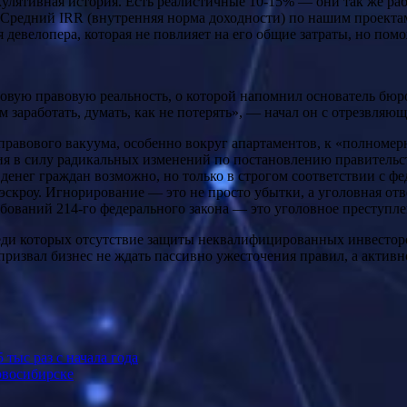
екулятивная история. Есть реалистичные 10-15% — они так же ра
Средний IRR (внутренняя норма доходности) по нашим проекта
 девелопера, которая не повлияет на его общие затраты, но пом
ровую правовую реальность, о которой напомнил основатель бю
 заработать, думать, как не потерять», — начал он с отрезвляю
 правового вакуума, особенно вокруг апартаментов, к «полноме
ения в силу радикальных изменений по постановлению правител
 денег граждан возможно, но только в строгом соответствии с 
 эскроу. Игнорирование — это не просто убытки, а уголовная от
ебований 214-го федерального закона — это уголовное преступ
реди которых отсутствие защиты неквалифицированных инвесторо
ризвал бизнес не ждать пассивно ужесточения правил, а активн
ыс раз с начала года
овосибирске