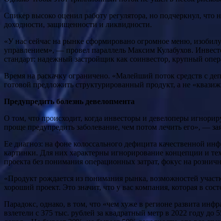
Спикер высоко оценил работу регулятора, но подчеркнул, что 
доходности, защищенности и ликвидности.
«У нас сейчас на рынке сформировано огромное меню, изоб
управлением», — провел параллель Максим Кулабухов. Инвесто
стандарт: надежный застройщик как соинвестор, крупный операт
Время на раскачку ограничено. «Малейший поток средств с де
готовой предложить структурированный продукт, а не «квазиж
Предупредить болезнь девелопмента
О том, что происходит, когда инвесторы и девелоперы игнориру
проще предупредить заболевание, чем потом лечить его», — зая
Ее диагноз: на фоне колоссального дефицита качественной инф
картинки. Для них характерны игнорирование концепции и техн
проекта без понимания операционных затрат, фокус на рознич
«Продукт рождается из понимания рынка, возможностей участка
хороший проект. Это значит, что у вас компания, которая в сос
Парадокс, однако, в том, что «чем хуже в регионе развита ин
взлетели с 375 тыс. рублей за квадратный метр в 2022 году до