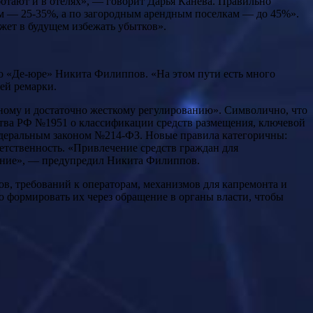
ботают и в отелях», — говорит Дарья Канева. Правильно
м — 25-35%, а по загородным арендным поселкам — до 45%».
ожет в будущем избежать убытков».
ро «Де-юре» Никита Филиппов. «На этом пути есть много
щей ремарки.
рному и достаточно жесткому регулированию». Символично, что
ьства РФ №1951 о классификации средств размещения, ключевой
федеральным законом №214-ФЗ. Новые правила категоричны:
ветственность. «Привлечение средств граждан для
ление», — предупредил Никита Филиппов.
в, требований к операторам, механизмов для капремонта и
о формировать их через обращение в органы власти, чтобы