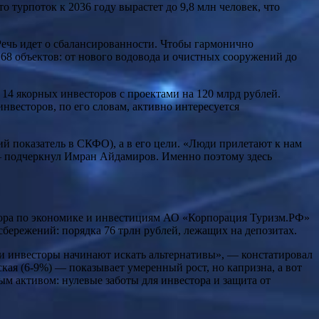
 турпоток к 2036 году вырастет до 9,8 млн человек, что
Речь идет о сбалансированности. Чтобы гармонично
68 объектов: от нового водовода и очистных сооружений до
 14 якорных инвесторов с проектами на 120 млрд рублей.
нвесторов, по его словам, активно интересуется
й показатель в СКФО), а в его цели. «Люди прилетают к нам
», — подчеркнул Имран Айдамиров. Именно поэтому здесь
ектора по экономике и инвестициям АО «Корпорация Туризм.РФ»
ережений: порядка 76 трлн рублей, лежащих на депозитах.
и инвесторы начинают искать альтернативы», — констатировал
кая (6-9%) — показывает умеренный рост, но капризна, а вот
м активом: нулевые заботы для инвестора и защита от