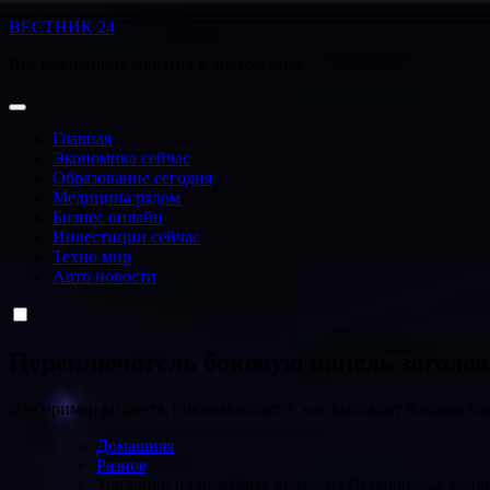
Перейти
ВЕСТНИК 24
к
Все важнейшие события в чистом виде
содержанию
Главная
Экономика сейчас
Образование сегодня
Медицина рядом
Бизнес онлайн
Инвестиции сейчас
Техно мир
Авто новости
Переключатель боковую панель заголо
Это пример виджета, показывающего, как выглядит боковая па
Домашняя
Разное
Триллион на целебных водах: на Ставрополье учили