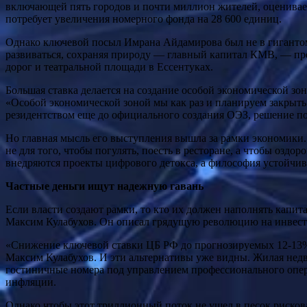
включающей пять городов и почти миллион жителей, оцениваетс
потребует увеличения номерного фонда на 28 600 единиц.
Однако ключевой посыл Имрана Айдамирова был не в гигантома
развиваться, сохраняя природу — главный капитал КМВ, — пре
дорог и театральной площади в Ессентуках.
Большая ставка делается на создание особой экономической зо
«Особой экономической зоной мы как раз и планируем закрыть 
резидентством еще до официального создания ОЭЗ, решение по 
Но главная мысль его выступления вышла за рамки экономики.
не для того, чтобы погулять, поесть в ресторане, а чтобы оз
внедряются проекты цифрового детокса, а философия устойчиво
Частные деньги ищут надежную гавань
Если власти создают рамки, то кто их должен наполнять капи
Максим Кулабухов. Он описал грядущую революцию на инвести
«Снижение ключевой ставки ЦБ РФ до прогнозируемых 12-13% к
Максим Кулабухов. И эти альтернативы уже видны. Жилая недви
гостиничные номера под управлением профессионального опера
инфляции.
Однако чтобы этот триллионный поток не ушел в песок рисков