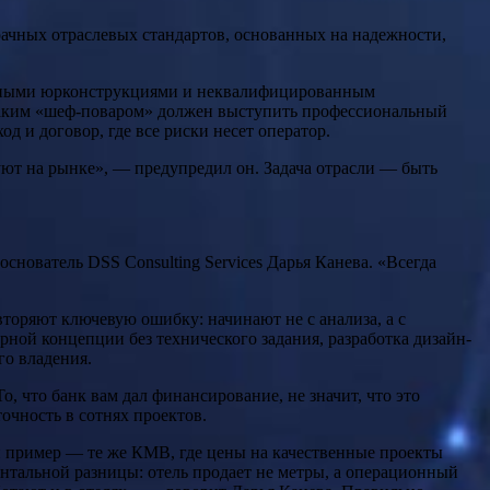
рачных отраслевых стандартов, основанных на надежности,
ачными юрконструкциями и неквалифицированным
 Таким «шеф-поваром» должен выступить профессиональный
д и договор, где все риски несет оператор.
уют на рынке», — предупредил он. Задача отрасли — быть
снователь DSS Consulting Services Дарья Канева. «Всегда
торяют ключевую ошибку: начинают не с анализа, а с
ной концепции без технического задания, разработка дизайн-
го владения.
, что банк вам дал финансирование, не значит, что это
точность в сотнях проектов.
кий пример — те же КМВ, где цены на качественные проекты
ментальной разницы: отель продает не метры, а операционный