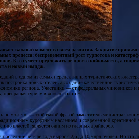
живает важный момент в своем развитии. Закрытие привыч
ных процесса: беспрецедентный рост турпотока и катастроф
онов. Кто сумеет предложить не просто койко-место, а совр
еста и новый имидж.
дший в одном из самых перспективных туристических кластер
шь постройка новых отелей, а создание качественной туристиче
экономики региона. Участники — от федеральных чиновников и 
, превращая туризм в «новое золото».
ть не может», — этой емкой фразой заместитель министра экон
 традиционным курортным наследием и современной креативной 
нению властей, является одним из главных драйверов.
за последние четыре года вырос с 2,6 до 10 млрд рублей. Но эт