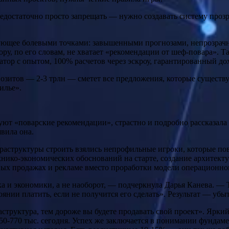
недостаточно просто запрещать — нужно создавать систему проз
илующее болевыми точками: завышенными прогнозами, непрозр
ру, по его словам, не хватает «рекомендации от шеф-повара».
ор с опытом, 100% расчетов через эскроу, гарантированный дохо
позитов — 2-3 трлн — сметет все предложения, которые существ
илье».
ют «поварские рекомендации», страстно и подробно рассказала о
вила она.
раструктуры строить взялись непрофильные игроки, которые пов
ико-экономических обоснований на старте, создание архитектур
ных продажах и рекламе вместо проработки модели операционно
 и экономики, а не наоборот, — подчеркнула Дарья Канева. — То
тоянии платить, если не получится его сделать». Результат — убы
фраструктура, тем дороже вы будете продавать свой проект». Яр
 550-770 тыс. сегодня. Успех же заключается в понимании фунда