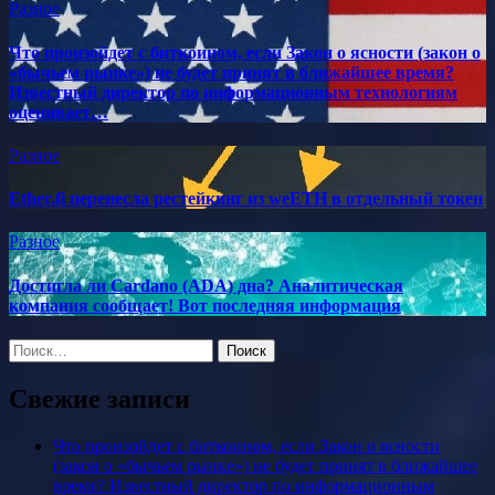
Разное
Что произойдет с биткоином, если Закон о ясности (закон о
«бычьем рынке») не будет принят в ближайшее время?
Известный директор по информационным технологиям
оценивает…
Разное
Ether.fi перенесла рестейкинг из weETH в отдельный токен
Разное
Достигла ли Cardano (ADA) дна? Аналитическая
компания сообщает! Вот последняя информация
Найти:
Свежие записи
Что произойдет с биткоином, если Закон о ясности
(закон о «бычьем рынке») не будет принят в ближайшее
время? Известный директор по информационным