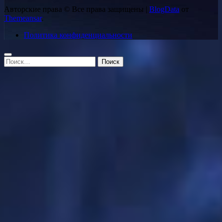
Авторские права © Все права защищены
|
BlogData
от
Themeansar
.
Политика конфиденциальности
Найти: