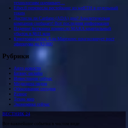
технологиям оценивает…
Ether.fi перенесла рестейкинг из weETH в отдельный
токен
Достигла ли Cardano (ADA) дна? Аналитическая
компания сообщает! Вот последняя информация
Падение биткоина принесло MARA квартальный
убыток в $611 млн
Криптоаналитик Али Мартинес прогнозирует рост
эфириума до $3,000
Рубрики
Авто новости
Бизнес онлайн
Инвестиции сейчас
Медицина рядом
Образование сегодня
Разное
Техно мир
Экономика сейчас
ВЕСТНИК 24
Все важнейшие события в чистом виде