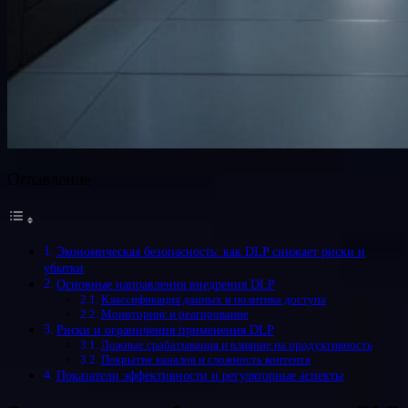
Оглавление
Экономическая безопасность: как DLP снижает риски и
убытки
Основные направления внедрения DLP
Классификация данных и политика доступа
Мониторинг и реагирование
Риски и ограничения применения DLP
Ложные срабатывания и влияние на продуктивность
Покрытие каналов и сложность контента
Показатели эффективности и регуляторные аспекты