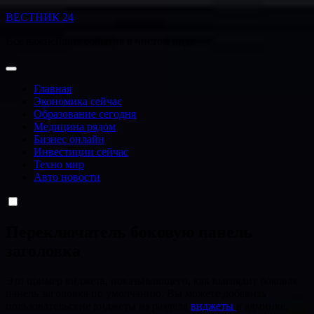
Перейти
ВЕСТНИК 24
к
Все важнейшие события в чистом виде
содержанию
Главная
Экономика сейчас
Образование сегодня
Медицина рядом
Бизнес онлайн
Инвестиции сейчас
Техно мир
Авто новости
Переключатель боковую панель
заголовка
Это пример виджета, показывающего, как выглядит боковая
панель заголовка по умолчанию. Вы можете добавить
пользовательские виджеты из раздела
виджеты
в админке.