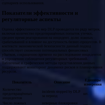
сценариев использования.
Показатели эффективности и
регуляторные аспекты
Оценка эффективности мер DLP проводится по ряду метрик,
включая количество предотвращённых попыток утечки,
среднее время реагирования на инцидент, долю ложных
срабатываний и влияние на доступность бизнес-процессов. В
контексте экономической безопасности данный подход
способствует снижению потенциальных финансовых
убытков, сокращению времени на расследование инцидентов
и упрощению соблюдения регуляторных требований.
Табличные и графические методы представления данных
поддерживают мониторинг динамики рисков и планирования
ресурсов.
Единицы
Показатель
Описание
измерения
Количество
incidents stopped by DLP
предотвращённых
шт.
за период
инцидентов
Число ложных
неверные блокировки