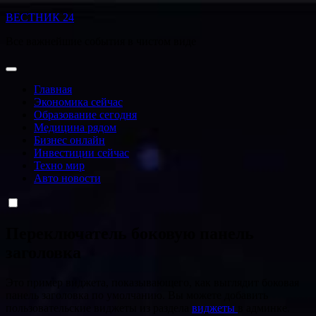
Перейти
ВЕСТНИК 24
к
Все важнейшие события в чистом виде
содержанию
Главная
Экономика сейчас
Образование сегодня
Медицина рядом
Бизнес онлайн
Инвестиции сейчас
Техно мир
Авто новости
Переключатель боковую панель
заголовка
Это пример виджета, показывающего, как выглядит боковая
панель заголовка по умолчанию. Вы можете добавить
пользовательские виджеты из раздела
виджеты
в админке.