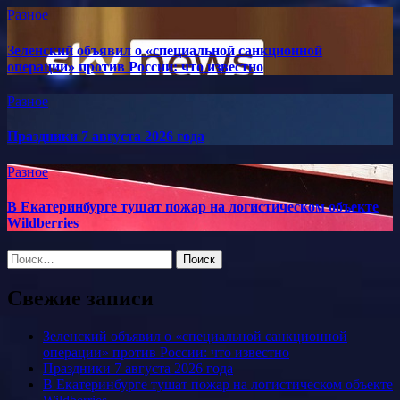
Разное
Зеленский объявил о «специальной санкционной
операции» против России: что известно
Разное
Праздники 7 августа 2026 года
Разное
В Екатеринбурге тушат пожар на логистическом объекте
Wildberries
Найти:
Свежие записи
Зеленский объявил о «специальной санкционной
операции» против России: что известно
Праздники 7 августа 2026 года
В Екатеринбурге тушат пожар на логистическом объекте