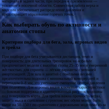
материала в задней части, при переднем приземлении —
усиление в носочной области. Совместная работа верха и
мидсоля обеспечивает распределение давления и
предотвращает образование горячих точек.
Как выбирать обувь по активности и
анатомии стопы
Критерии подбора для бега, зала, игровых видов
и трейла
При подборе для бега учитываются дистанция, темп и
поверхность: для длительных тренировок на асфальте
предпочитают модели с высотой стопы 25–35 мм и умеренной
жёсткостью, для спринта — лёгкие варианты с меньшей
амортизацией. Для зала и занятий с тяжёлыми весами
предпочтительна подошва с минимальной компрессией и
перепадом 0–8 мм; это уменьшает смещение центра давления
при поднятии. Для игровых видов ключевые характеристики
— боковая поддержка и адаптированный рисунок подошвы
под поверхность корта. Для трейла важна прочность верха,
защита мыса и сцепление с грунтом; вес обуви может быть
выше на 50–150 г по сравнению с дорожными моделями из-за