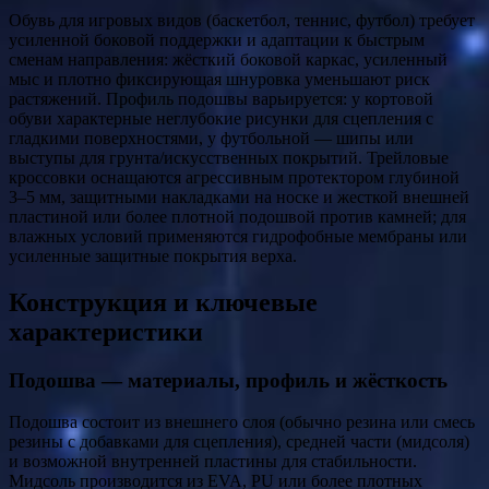
Обувь для игровых видов (баскетбол, теннис, футбол) требует
усиленной боковой поддержки и адаптации к быстрым
сменам направления: жёсткий боковой каркас, усиленный
мыс и плотно фиксирующая шнуровка уменьшают риск
растяжений. Профиль подошвы варьируется: у кортовой
обуви характерные неглубокие рисунки для сцепления с
гладкими поверхностями, у футбольной — шипы или
выступы для грунта/искусственных покрытий. Трейловые
кроссовки оснащаются агрессивным протектором глубиной
3–5 мм, защитными накладками на носке и жесткой внешней
пластиной или более плотной подошвой против камней; для
влажных условий применяются гидрофобные мембраны или
усиленные защитные покрытия верха.
Конструкция и ключевые
характеристики
Подошва — материалы, профиль и жёсткость
Подошва состоит из внешнего слоя (обычно резина или смесь
резины с добавками для сцепления), средней части (мидсоля)
и возможной внутренней пластины для стабильности.
Мидсоль производится из EVA, PU или более плотных