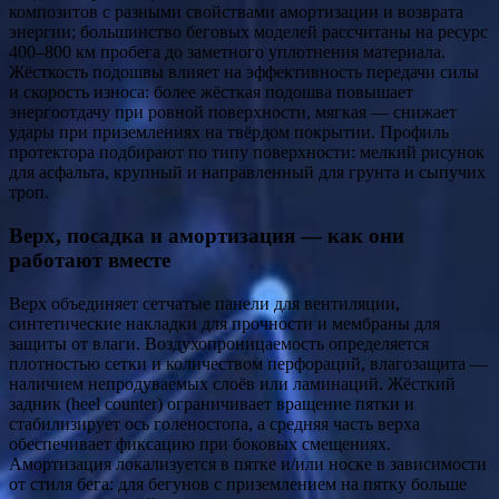
композитов с разными свойствами амортизации и возврата
энергии; большинство беговых моделей рассчитаны на ресурс
400–800 км пробега до заметного уплотнения материала.
Жёсткость подошвы влияет на эффективность передачи силы
и скорость износа: более жёсткая подошва повышает
энергоотдачу при ровной поверхности, мягкая — снижает
удары при приземлениях на твёрдом покрытии. Профиль
протектора подбирают по типу поверхности: мелкий рисунок
для асфальта, крупный и направленный для грунта и сыпучих
троп.
Верх, посадка и амортизация — как они
работают вместе
Верх объединяет сетчатые панели для вентиляции,
синтетические накладки для прочности и мембраны для
защиты от влаги. Воздухопроницаемость определяется
плотностью сетки и количеством перфораций, влагозащита —
наличием непродуваемых слоёв или ламинаций. Жёсткий
задник (heel counter) ограничивает вращение пятки и
стабилизирует ось голеностопа, а средняя часть верха
обеспечивает фиксацию при боковых смещениях.
Амортизация локализуется в пятке и/или носке в зависимости
от стиля бега: для бегунов с приземлением на пятку больше