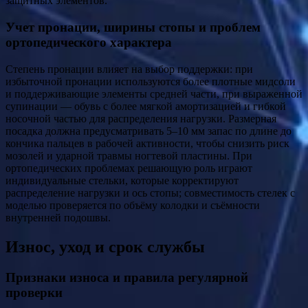
защитных элементов.
Учет пронации, ширины стопы и проблем
ортопедического характера
Степень пронации влияет на выбор поддержки: при
избыточной пронации используются более плотные мидсоли
и поддерживающие элементы средней части, при выраженной
супинации — обувь с более мягкой амортизацией и гибкой
носочной частью для распределения нагрузки. Размерная
посадка должна предусматривать 5–10 мм запас по длине до
кончика пальцев в рабочей активности, чтобы снизить риск
мозолей и ударной травмы ногтевой пластины. При
ортопедических проблемах решающую роль играют
индивидуальные стельки, которые корректируют
распределение нагрузки и ось стопы; совместимость стелек с
моделью проверяется по объёму колодки и съёмности
внутренней подошвы.
Износ, уход и срок службы
Признаки износа и правила регулярной
проверки