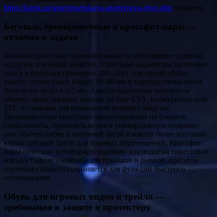
https://kursk.su/sport/muzhskaya-sportivnaya-obuv.php
опущена.
Беговые, тренировочные и кроссфит-пары —
отличия и задачи
Беговые кроссовки ориентированы на поглощение ударных
нагрузок и возврат энергии. Типичные параметры включают
массу в пределах примерно 200–320 г для одной обуви,
высоту стопы (stack height) 20–40 мм и перепад пятка-носок
(heel-to-toe drop) 4–12 мм. Амортизационные материалы
обычно представлены пенами на базе EVA, полиуретана или
TPU-вставками для повышения возврата энергии.
Тренировочные кроссовки ориентированы на боковую
стабильность, прочность верха и универсальную подошву;
они обычно гибче в носочной части и имеют более плотный
каркас средней трети для боковых перемещений. Кроссфит-
пары сочетают устойчивую подошву для подъёма тяжестей и
износостойкие элементы для прыжков и рывков, при этом
носочная гибкость сохраняется для функции быстрого
отталкивания.
Обувь для игровых видов и трейла —
требования к защите и протектору