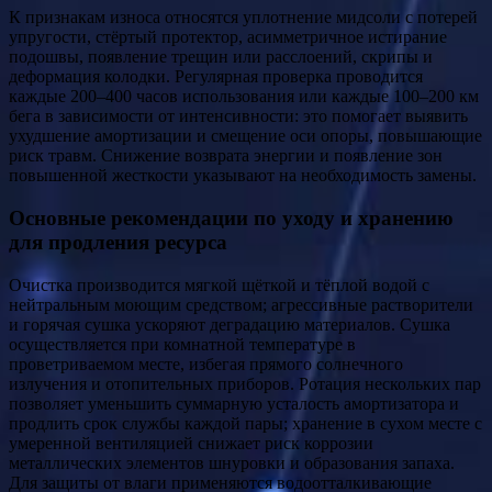
К признакам износа относятся уплотнение мидсоли с потерей
упругости, стёртый протектор, асимметричное истирание
подошвы, появление трещин или расслоений, скрипы и
деформация колодки. Регулярная проверка проводится
каждые 200–400 часов использования или каждые 100–200 км
бега в зависимости от интенсивности: это помогает выявить
ухудшение амортизации и смещение оси опоры, повышающие
риск травм. Снижение возврата энергии и появление зон
повышенной жесткости указывают на необходимость замены.
Основные рекомендации по уходу и хранению
для продления ресурса
Очистка производится мягкой щёткой и тёплой водой с
нейтральным моющим средством; агрессивные растворители
и горячая сушка ускоряют деградацию материалов. Сушка
осуществляется при комнатной температуре в
проветриваемом месте, избегая прямого солнечного
излучения и отопительных приборов. Ротация нескольких пар
позволяет уменьшить суммарную усталость амортизатора и
продлить срок службы каждой пары; хранение в сухом месте с
умеренной вентиляцией снижает риск коррозии
металлических элементов шнуровки и образования запаха.
Для защиты от влаги применяются водоотталкивающие