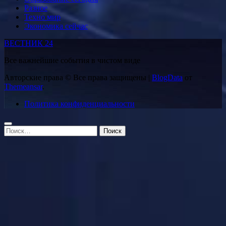
Разное
Техно мир
Экономика сейчас
ВЕСТНИК 24
Все важнейшие события в чистом виде
Авторские права © Все права защищены
|
BlogData
от
Themeansar
.
Политика конфиденциальности
Найти: