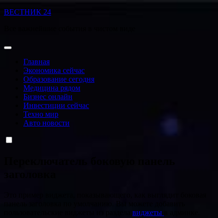
Перейти
ВЕСТНИК 24
к
Все важнейшие события в чистом виде
содержанию
Главная
Экономика сейчас
Образование сегодня
Медицина рядом
Бизнес онлайн
Инвестиции сейчас
Техно мир
Авто новости
Переключатель боковую панель
заголовка
Это пример виджета, показывающего, как выглядит боковая
панель заголовка по умолчанию. Вы можете добавить
пользовательские виджеты из раздела
виджеты
в админке.