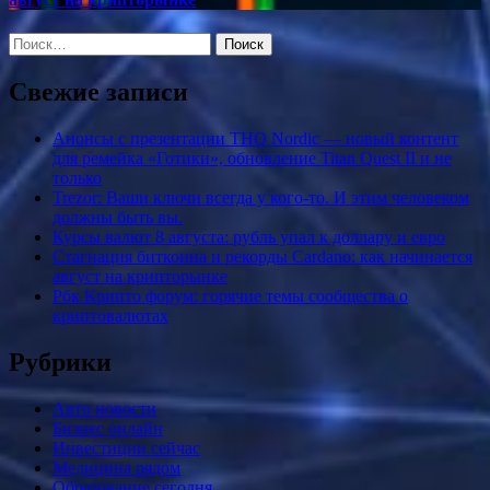
Найти:
Свежие записи
Анонсы с презентации THQ Nordic — новый контент
для ремейка «Готики», обновление Titan Quest II и не
только
Trezor: Ваши ключи всегда у кого-то. И этим человеком
должны быть вы.
Курсы валют 8 августа: рубль упал к доллару и евро
Стагнация биткоина и рекорды Cardano: как начинается
август на крипторынке
Рбк Крипто форум: горячие темы сообщества о
криптовалютах
Рубрики
Авто новости
Бизнес онлайн
Инвестиции сейчас
Медицина рядом
Образование сегодня