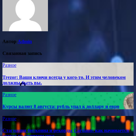
Автор
Admin
Связанная запись
Разное
Trezor: Ваши ключи всегда у кого-то. И этим человеком
должны быть вы.
Разное
Курсы валют 8 августа: рубль упал к доллару и евро
Разное
Стагнация биткоина и рекорды Cardano: как начинается
август на крипторынке