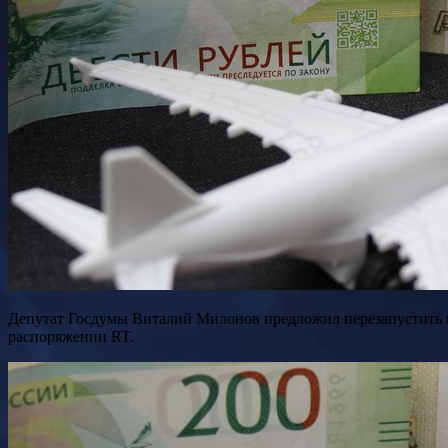
Депутат Госдумы Виталий Милонов предложил перезапустить программу туристического кешбэка. Копия обращения на имя министра экономического развития Максима Решетникова есть в
распоряжении RT.