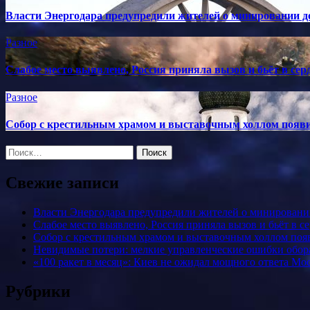
Власти Энергодара предупредили жителей о минировании д
Разное
Слабое место выявлено, Россия приняла вызов и бьёт в сер
Разное
Собор с крестильным храмом и выставочным холлом появ
Найти:
Свежие записи
Власти Энергодара предупредили жителей о минировани
Слабое место выявлено, Россия приняла вызов и бьёт в с
Собор с крестильным храмом и выставочным холлом поя
Невидимые потери: мелкие управленческие ошибки обо
«100 ракет в месяц»: Киев не ожидал мощного ответа М
Рубрики