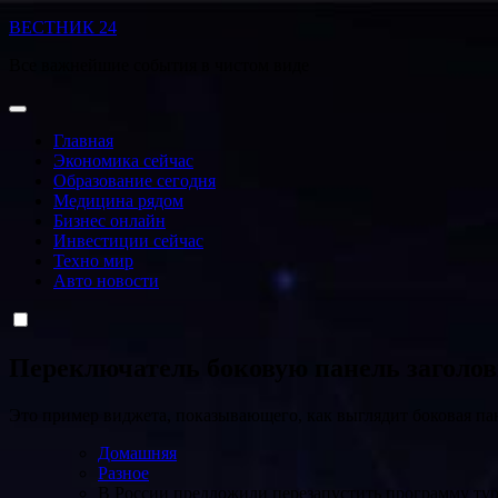
Перейти
ВЕСТНИК 24
к
Все важнейшие события в чистом виде
содержанию
Главная
Экономика сейчас
Образование сегодня
Медицина рядом
Бизнес онлайн
Инвестиции сейчас
Техно мир
Авто новости
Переключатель боковую панель заголо
Это пример виджета, показывающего, как выглядит боковая па
Домашняя
Разное
В России предложили перезапустить программу ту