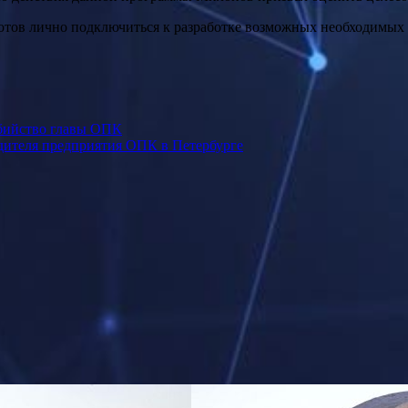
отов лично подключиться к разработке возможных необходимых
убийство главы ОПК
дителя предприятия ОПК в Петербурге