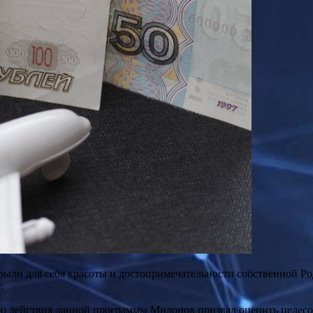
ыли для себя красоты и достопримечательности собственной Р
.
ю действия данной программы Милонов призвал оценить целесоо