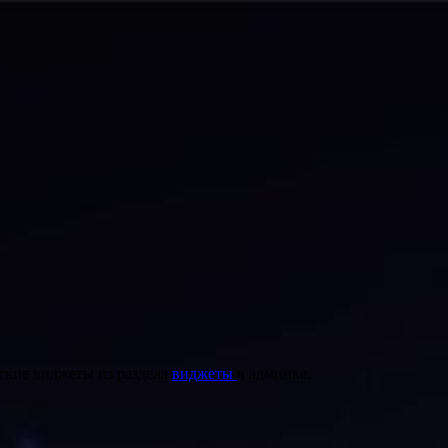
ские виджеты из раздела
виджеты
в админке.