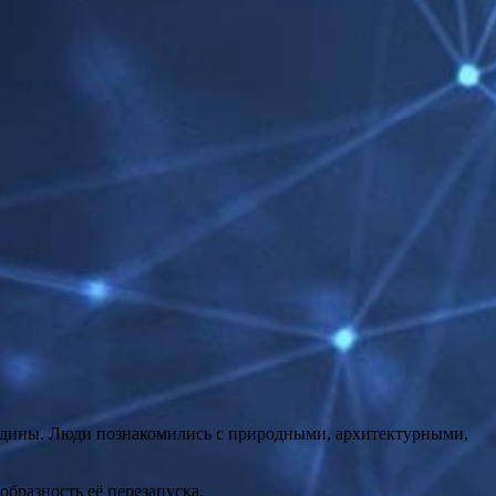
одины. Люди познакомились с природными, архитектурными,
бразность её перезапуска.