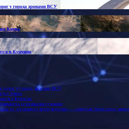
орог у города дронами ВСУ
дце Киева
ится в Купчино
и дорог у города дронами ВСУ
ердце Киева
вится в Купчино
рачиваются огромными суммами
осквы на «операцию принуждения» — советник Зеленского заявил