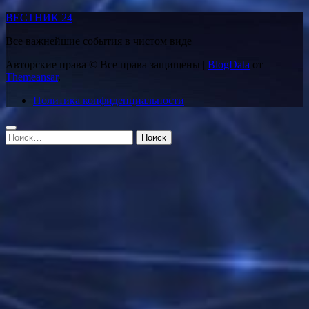
ВЕСТНИК 24
Все важнейшие события в чистом виде
Авторские права © Все права защищены
|
BlogData
от
Themeansar
.
Политика конфиденциальности
Найти: