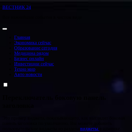
Перейти
ВЕСТНИК 24
к
Все важнейшие события в чистом виде
содержанию
Главная
Экономика сейчас
Образование сегодня
Медицина рядом
Бизнес онлайн
Инвестиции сейчас
Техно мир
Авто новости
Переключатель боковую панель
заголовка
Это пример виджета, показывающего, как выглядит боковая
панель заголовка по умолчанию. Вы можете добавить
пользовательские виджеты из раздела
виджеты
в админке.