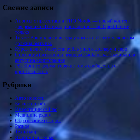
Свежие записи
Анонсы с презентации THQ Nordic — новый контент
для ремейка «Готики», обновление Titan Quest II и не
только
Trezor: Ваши ключи всегда у кого-то. И этим человеком
должны быть вы.
Курсы валют 8 августа: рубль упал к доллару и евро
Стагнация биткоина и рекорды Cardano: как начинается
август на крипторынке
Рбк Крипто форум: горячие темы сообщества о
криптовалютах
Рубрики
Авто новости
Бизнес онлайн
Инвестиции сейчас
Медицина рядом
Образование сегодня
Разное
Техно мир
Экономика сейчас