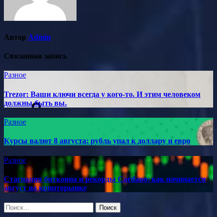
Автор
Admin
Связанная запись
Разное
Trezor: Ваши ключи всегда у кого-то. И этим человеком
должны быть вы.
Разное
Курсы валют 8 августа: рубль упал к доллару и евро
Разное
Стагнация биткоина и рекорды Cardano: как начинается
август на крипторынке
Найти: