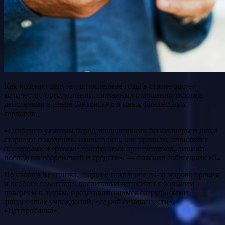
Как пояснил депутат, в последние годы в стране растёт
количество преступлений, связанных с мошенническими
действиями в сфере банковских и иных финансовых
сервисов.
«Особенно уязвимы перед мошенниками пенсионеры и люди
старшего поколения. Именно они, как правило, становятся
основными жертвами телефонных преступников, лишаясь
последних сбережений и средств», — пояснил собеседник RT.
По словам Крупника, старшее поколение из-за мировоззрения
и особого советского воспитания относится с большим
доверием к людям, представляющимся сотрудниками
финансовых учреждений, «служб безопасности»,
«Центробанка».