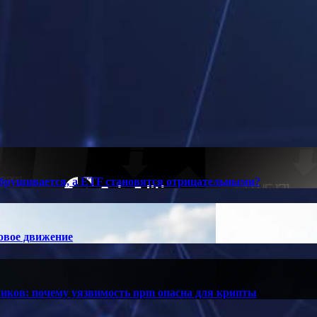
обрушивается, а ETF становятся отрицательными?
овое движение
иков: почему уязвимость npm опасна для крипты