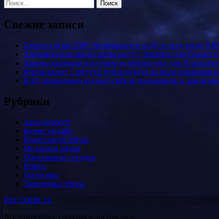
Найти:
Свежие записи
Прогноз цены XRP: Возвращается ли $1 в игру, когда XR
Американские акции снова растут, биткоин продолжает 
Хакеры взломали популярную библиотеку для JS-разрабо
Курсы валют 7 августа: рубль рухнул ко всем основным 
В ЕС мошенники выдают себя за чиновников и лицензи
Рубрики
Авто новости
Бизнес онлайн
Инвестиции сейчас
Медицина рядом
Образование сегодня
Разное
Техно мир
Экономика сейчас
ВЕСТНИК 24
Все важнейшие события в чистом виде