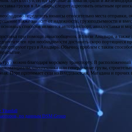
ения. Здесь отсутствуют крупные автомагистрали и железнодоро
доставка грузов в Анадырь, следует адресовать опытным организ
необходимо определить нюансы относительно места отправки, об
е решение также зависит от надежности, грузоподъемности и вме
 основных способов являются автотранспорт, авиадоставка и мор
 доставка при помощи авиасообщения. Вблизи Анадыря, а также 
едпочтителен при необходимости доставить скоро портящиеся про
нспортируют груз в Анадырь. Обычно, проблем с таким способо
 прибытие.
ть груз можно благодаря морскому транспорту. В расположенный
 пиломатериалы, спецтехника или генеральные грузы, строитель
ная. Порт принимает суда из Владивостока, Магадана и прочих 
Titanfall
бьюторов, по данным DSM Group