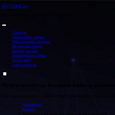
Перейти
ВЕСТНИК 24
к
Все важнейшие события в чистом виде
содержанию
Главная
Экономика сейчас
Образование сегодня
Медицина рядом
Бизнес онлайн
Инвестиции сейчас
Техно мир
Авто новости
Переключатель боковую панель заголо
Это пример виджета, показывающего, как выглядит боковая па
Домашняя
Разное
Варианты способов доставки грузов в Анадырь