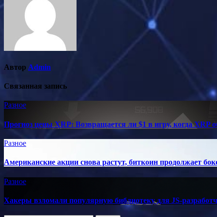
Автор
Admin
Связанная запись
Разное
Прогноз цены XRP: Возвращается ли $1 в игру, когда XRP 
Разное
Американские акции снова растут, биткоин продолжает бок
Разное
Хакеры взломали популярную библиотеку для JS-разработч