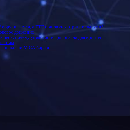
P обрушивается, а ETF становятся отрицательными?
боковое движение
тчиков: почему уязвимость npm опасна для крипты
валютам
рованные по MiCA биржи