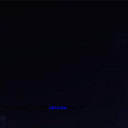
ские виджеты из раздела
виджеты
в админке.