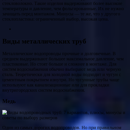
стекловолокно. Такие изделия выдерживают более высокие
температуры и давление, чем фольгированные. Их не нужно
зачищать перед монтажом. Минусы — те же, что у другого
стеклопластика: ограниченный выбор, высокая цена.
Виды металлических труб
Металлические водопроводы прочные и долговечные. В
среднем выдерживают большее максимальное давление, чем
пластиковые. Но стоят больше и сложнее в монтаже. Для
систем водоснабжения обычно выбирают медь или черную
сталь. Теоретически для холодной воды подходит и чугун с
цементным покрытием изнутри. Но чугунные трубы чаще
используют как канализационные или для прокладки
внутригородских систем водоснабжения.
Медь
Один из самых дорогих водопроводов. Но при правильном