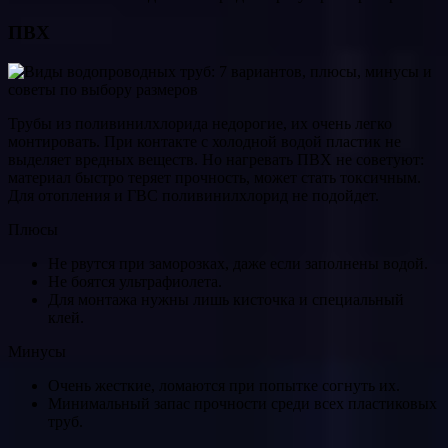
ПВХ
Трубы из поливинилхлорида недорогие, их очень легко
монтировать. При контакте с холодной водой пластик не
выделяет вредных веществ. Но нагревать ПВХ не советуют:
материал быстро теряет прочность, может стать токсичным.
Для отопления и ГВС поливинилхлорид не подойдет.
Плюсы
Не рвутся при заморозках, даже если заполнены водой.
Не боятся ультрафиолета.
Для монтажа нужны лишь кисточка и специальный
клей.
Минусы
Очень жесткие, ломаются при попытке согнуть их.
Минимальный запас прочности среди всех пластиковых
труб.