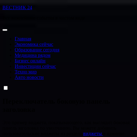
Перейти
ВЕСТНИК 24
к
Все важнейшие события в чистом виде
содержанию
Главная
Экономика сейчас
Образование сегодня
Медицина рядом
Бизнес онлайн
Инвестиции сейчас
Техно мир
Авто новости
Переключатель боковую панель
заголовка
Это пример виджета, показывающего, как выглядит боковая
панель заголовка по умолчанию. Вы можете добавить
пользовательские виджеты из раздела
виджеты
в админке.