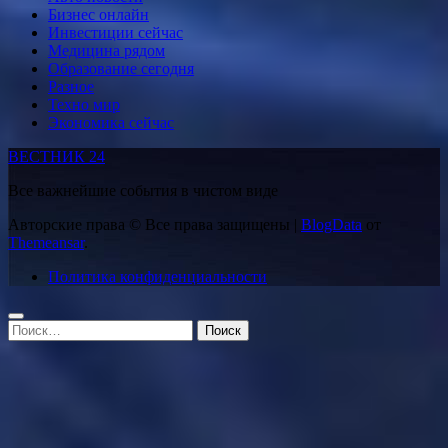
Бизнес онлайн
Инвестиции сейчас
Медицина рядом
Образование сегодня
Разное
Техно мир
Экономика сейчас
ВЕСТНИК 24
Все важнейшие события в чистом виде
Авторские права © Все права защищены
|
BlogData
от
Themeansar
.
Политика конфиденциальности
Найти: