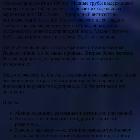
монтаже прослужит до 100 лет. Медные трубы выдерживают
температуру до 250 градусов, что делает их идеальным
вариантом для ГВС. Медь — природный антисептик,
уничтожающий бактерии. Она не ржавеет, на ее гладких
стенках гораздо медленнее, чем на стали, образуются
отложения из солей водопроводной воды. Медная система
ХВС гарантирует, что у вас всегда будет чистая вода.
Медные трубы делятся на отожженные и неотожженные.
Первые гибкие, но не такие прочные. Вторые более жесткие.
Но для водопровода в квартире достаточно прочности
отожженных.
Медь не ржавеет, не боится заморозков и ультрафиолета. Из-за
высокой цены ее практически никогда не выбирают для
прокладки наружного водопровода. Но теоретически это
возможно.
Плюсы
Можно соединять разъемными фитингами или пайкой.
Не нуждается в покраске или другой защите от
ржавчины.
Красиво выглядит — золотистая разводка труб может
стать украшением ванной, оформленной под старину.