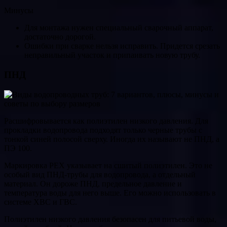
Минусы
Для монтажа нужен специальный сварочный аппарат,
достаточно дорогой.
Ошибки при сварке нельзя исправить. Придется срезать
неправильный участок и припаивать новую трубу.
ПНД
Расшифровывается как полиэтилен низкого давления. Для
прокладки водопровода подходят только черные трубы с
тонкой синей полосой сверху. Иногда их называют не ПНД, а
ПЭ 100.
Маркировка РЕХ указывает на сшитый полиэтилен. Это не
особый вид ПНД-трубы для водопровода, а отдельный
материал. Он дороже ПНД, предельное давление и
температура воды для него выше. Его можно использовать в
системе ХВС и ГВС.
Полиэтилен низкого давления безопасен для питьевой воды,