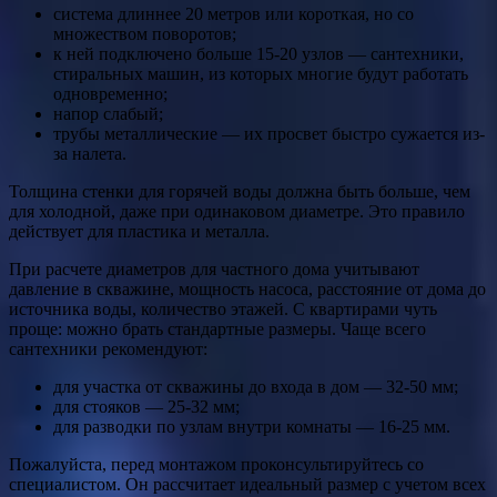
система длиннее 20 метров или короткая, но со
множеством поворотов;
к ней подключено больше 15-20 узлов — сантехники,
стиральных машин, из которых многие будут работать
одновременно;
напор слабый;
трубы металлические — их просвет быстро сужается из-
за налета.
Толщина стенки для горячей воды должна быть больше, чем
для холодной, даже при одинаковом диаметре. Это правило
действует для пластика и металла.
При расчете диаметров для частного дома учитывают
давление в скважине, мощность насоса, расстояние от дома до
источника воды, количество этажей. С квартирами чуть
проще: можно брать стандартные размеры. Чаще всего
сантехники рекомендуют:
для участка от скважины до входа в дом — 32-50 мм;
для стояков — 25-32 мм;
для разводки по узлам внутри комнаты — 16-25 мм.
Пожалуйста, перед монтажом проконсультируйтесь со
специалистом. Он рассчитает идеальный размер с учетом всех