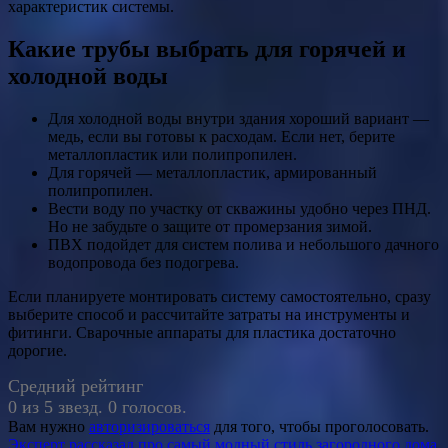
характеристик системы.
Какие трубы выбрать для горячей и
холодной воды
Для холодной воды внутри здания хороший вариант —
медь, если вы готовы к расходам. Если нет, берите
металлопластик или полипропилен.
Для горячей — металлопластик, армированный
полипропилен.
Вести воду по участку от скважины удобно через ПНД.
Но не забудьте о защите от промерзания зимой.
ПВХ подойдет для систем полива и небольшого дачного
водопровода без подогрева.
Если планируете монтировать систему самостоятельно, сразу
выберите способ и рассчитайте затраты на инструменты и
фитинги. Сварочные аппараты для пластика достаточно
дорогие.
Средний рейтинг
0 из 5 звезд. 0 голосов.
Вам нужно
авторизироваться
для того, чтобы проголосовать.
Эксперт рассказал про самый модный стиль загородного дома