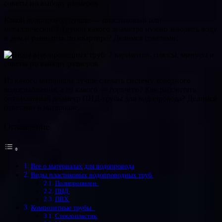
Какой водопровод лучше — пластиковый или
металлический? Трубой какого диаметра нужно заводить воду
в дом и разводить по квартире? Делимся советами.
Из какого материала лучше сделать систему холодного
водоснабжения, а из какого — горячего? Как рассчитать
оптимальный диаметр ПНД-трубы для водопровода? Делимся
ответами в материале.
Оглавление
Все о материалах для водопровода
Виды пластиковых водопроводных труб
Полипропилен
ПНД
ПВХ
Композитные трубы
Стеклопластик