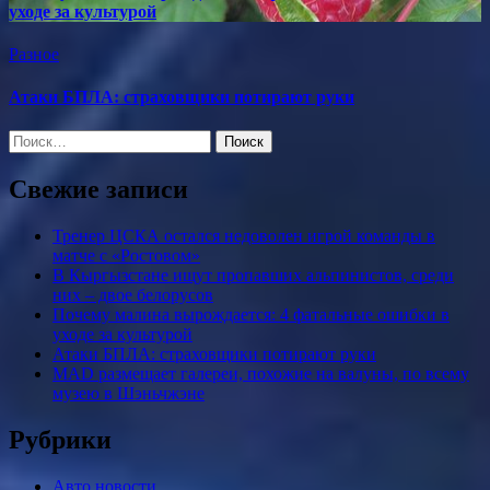
уходе за культурой
Разное
Атаки БПЛА: страховщики потирают руки
Найти:
Свежие записи
Тренер ЦСКА остался недоволен игрой команды в
матче с «Ростовом»
В Кыргызстане ищут пропавших альпинистов, среди
них – двое белорусов
Почему малина вырождается: 4 фатальные ошибки в
уходе за культурой
Атаки БПЛА: страховщики потирают руки
MAD размещает галереи, похожие на валуны, по всему
музею в Шэньчжэне
Рубрики
Авто новости