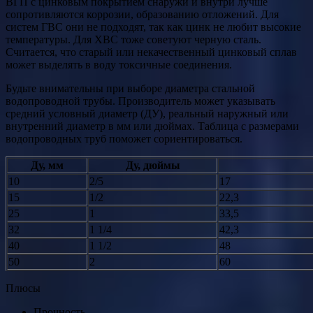
ВГП с цинковым покрытием снаружи и внутри лучше
сопротивляются коррозии, образованию отложений. Для
систем ГВС они не подходят, так как цинк не любит высокие
температуры. Для ХВС тоже советуют черную сталь.
Считается, что старый или некачественный цинковый сплав
может выделять в воду токсичные соединения.
Будьте внимательны при выборе диаметра стальной
водопроводной трубы. Производитель может указывать
средний условный диаметр (ДУ), реальный наружный или
внутренний диаметр в мм или дюймах. Таблица с размерами
водопроводных труб поможет сориентироваться.
Ду, мм
Ду, дюймы
10
2/5
17
15
1/2
22,3
25
1
33,5
32
1 1/4
42,3
40
1 1/2
48
50
2
60
Плюсы
Прочность.