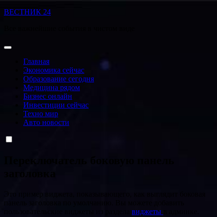
Перейти
ВЕСТНИК 24
к
Все важнейшие события в чистом виде
содержанию
Главная
Экономика сейчас
Образование сегодня
Медицина рядом
Бизнес онлайн
Инвестиции сейчас
Техно мир
Авто новости
Переключатель боковую панель
заголовка
Это пример виджета, показывающего, как выглядит боковая
панель заголовка по умолчанию. Вы можете добавить
пользовательские виджеты из раздела
виджеты
в админке.