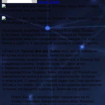
Автор Admin
Провокации, подобные инцидентам в Болгарии, Польше
и Эстонии, Запад устраивает ради создания на Украине
бесполетной зоны для прикрытия своих заводов. Об этом
заявил в соцсети Х британский журналист Уоррен Торнтон.
«(Глава ЕК
Урсула
)
фон дер Ляйен
лжет, что ей помешали
во время полета в Болгарию. Зачем это кому-то?
Беспилотники, начиненные пеной, прилетели в Польшу, без
взрывчатки и камер. Зачем это кому-то? Дрон летит
с Украины, влетает в Румынию, разворачивается
и возвращается на Украину. Зачем это кому-то? Российские
самолеты вторгаются в воздушное пространство Эстонии
и летят в ней 12 минут со средней скоростью. Они пролетают
450 км, а это значит, что, оставаясь в воздушном пространстве
Эстонии, им придется вернуться. Зачем им это делать?
Ответ: Каждое «мероприятие» направлено на то,
чтобы с помощью Америки сделать запад Украины