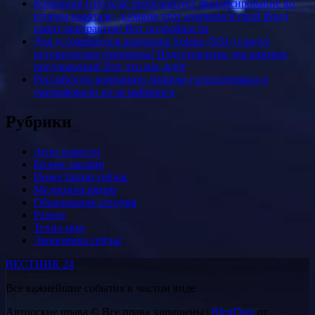
Компания Grayscale реорганизует финансирование во
втором квартале, добавив этот альткоин в свой фонд
смарт-контрактов! Вот подробности
Для устоявшегося альткоина Solana (SOL) грядут
исторические перемены! Подготовлены два важных
предложения! Вот что нас ждёт
Российскую компанию лишили господдержки и
оштрафовали из-за майнинга
Рубрики
Авто новости
Бизнес онлайн
Инвестиции сейчас
Медицина рядом
Образование сегодня
Разное
Техно мир
Экономика сейчас
ВЕСТНИК 24
Все важнейшие события в чистом виде
Авторские права © Все права защищены
|
BlogData
от