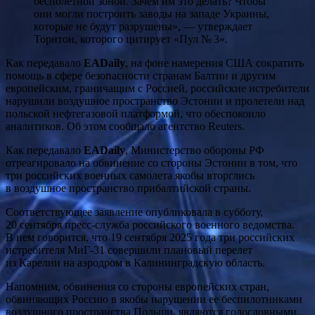
бесполетной зоной. Зачем им это делать? Чтобы
они могли построить заводы на западе Украины,
которые не будут разрушены», — утверждает
Торнтон, которого цитирует «Пул № 3».
Как передавало
EADaily
, на фоне намерения США сократить
помощь в сфере безопасности странам Балтии и другим
европейским, граничащим с Россией, российские истребители
нарушили воздушное пространство Эстонии и пролетели над
польской нефтегазовой платформой, что обеспокоило
аналитиков. Об этом сообщало агентство Reuters.
Как передавало
EADaily
, Министерство обороны РФ
отреагировало на обвинение со стороны Эстонии в том, что
три российских военных самолета якобы вторглись
в воздушное пространство прибалтийской страны.
Соответствующее заявление опубликовала в субботу,
20 сентября пресс-служба российского военного ведомства.
В нем говорится, что 19 сентября 2025 года три российских
истребителя МиГ-31 совершили плановый перелет
из Карелии на аэродром в Калининградскую область.
Напомним, обвинения со стороны европейских стран,
обвиняющих Россию в якобы нарушении ее беспилотниками
воздушного пространства Польши, являются голословными.