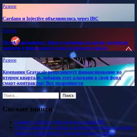
Разное
Cardano и Injective объединились через IBC
Разное
Отток альткоинов с бирж и активность китов: эксперты
заявили о финальной стадии медвежьего цикла
Разное
Компания Grayscale реорганизует финансирование во
втором квартале, добавив этот альткоин в свой фонд
смарт-контрактов! Вот подробности
Найти:
Свежие записи
Cardano и Injective объединились через IBC
Отток альткоинов с бирж и активность китов: эксперты
заявили о финальной стадии медвежьего цикла