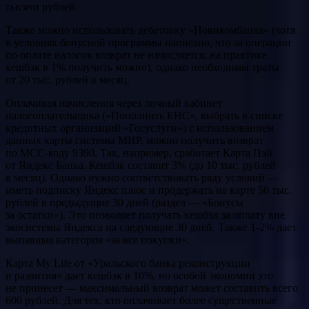
тысячи рублей.
Также можно использовать дебетовку «Новикомбанка» (хотя
в условиях бонусной программы написано, что за операции
по оплате налогов возврат не начисляется, на практике
кешбэк в 1% получить можно), однако необходимы траты
от 20 тыс. рублей в месяц.
Оплачивая начисления через личный кабинет
налогоплательщика («Пополнить ЕНС», выбрать в списке
кредитных организаций «Госуслуги») с использованием
данных карты системы МИР, можно получить возврат
по МСС-коду 9390. Так, например, сработает Карта Пэй
от Яндекс Банка. Кешбэк составит 3% (до 10 тыс. рублей
в месяц). Однако нужно соответствовать ряду условий —
иметь подписку Яндекс плюс и продержать на карте 50 тыс.
рублей в предыдущие 30 дней (раздел — «Бонусы
за остатки»). Это позволяет получать кешбэк за оплату вне
экосистемы Яндекса на следующие 30 дней. Также 1-2% дает
выпавшая категория «за все покупки».
Карта My Life от «Уральского банка реконструкции
и развития» дает кешбэк в 10%, но особой экономии это
не принесет — максимальный возврат может составить всего
600 рублей. Для тех, кто оплачивает более существенные