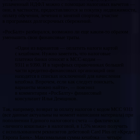
уплаченный НДФЛ можно с помощью налоговых вычетов —
они, в частности, предоставляются за покупку недвижимости,
оплату обучения, лечения и занятий спортом, участие
в программах долгосрочных сбережений.
«РосБалт» разбирался, возможно ли еще каким-то образом
уменьшить свои финансовые траты.
«Один из вариантов — оплатить налоги картой
с кешбэком. Нужно заметить, что налоговые
платежи банки относят к МСС-кодам —
9311 и 9390. И в тарифных справочниках большей
части кредитно-финансовых организаций они
находятся в списках исключений для начисления
кешбэка. Впрочем, если как следует поискать,
варианты можно найти», — пояснил
в комментарии «РосБалту» финансовый
консультант Илья Демщиков.
Так, например, возврат за оплату налогов с кодом МСС 9311
(все данные актуальны на момент написания материала) при
пополнении Единого налогового счета — фактически
«личного кошелька» в налоговой, в 1,5% можно получить
с использованием реквизитов дебетовой Card Plus от «Кредит
Европа Банк». Максимальная сумма кешбэка — четыре