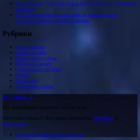
Курсы валют 7 августа: рубль рухнул ко всем основным
валютам
В ЕС мошенники выдают себя за чиновников и
лицензированные по MiCA биржи
Рубрики
Авто новости
Бизнес онлайн
Инвестиции сейчас
Медицина рядом
Образование сегодня
Разное
Техно мир
Экономика сейчас
ВЕСТНИК 24
Все важнейшие события в чистом виде
Авторские права © Все права защищены
|
BlogData
от
Themeansar
.
Политика конфиденциальности