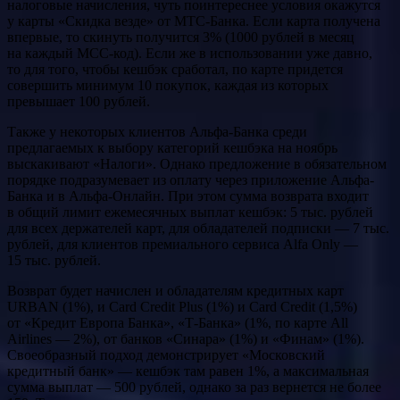
налоговые начисления, чуть поинтереснее условия окажутся
у карты «Скидка везде» от МТС-Банка. Если карта получена
впервые, то скинуть получится 3% (1000 рублей в месяц
на каждый МСС-код). Если же в использовании уже давно,
то для того, чтобы кешбэк сработал, по карте придется
совершить минимум 10 покупок, каждая из которых
превышает 100 рублей.
Также у некоторых клиентов Альфа-Банка среди
предлагаемых к выбору категорий кешбэка на ноябрь
выскакивают «Налоги». Однако предложение в обязательном
порядке подразумевает из оплату через приложение Альфа-
Банка и в Альфа-Онлайн. При этом сумма возврата входит
в общий лимит ежемесячных выплат кешбэк: 5 тыс. рублей
для всех держателей карт, для обладателей подписки — 7 тыс.
рублей, для клиентов премиального сервиса Alfa Only —
15 тыс. рублей.
Возврат будет начислен и обладателям кредитных карт
URBAN (1%), и Card Credit Plus (1%) и Card Credit (1,5%)
от «Кредит Европа Банка», «Т-Банка» (1%, по карте All
Airlines — 2%), от банков «Синара» (1%) и «Финам» (1%).
Своеобразный подход демонстрирует «Московский
кредитный банк» — кешбэк там равен 1%, а максимальная
сумма выплат — 500 рублей, однако за раз вернется не более