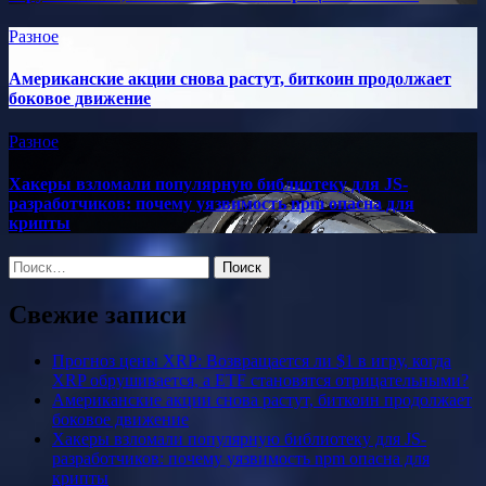
Разное
Американские акции снова растут, биткоин продолжает
боковое движение
Разное
Хакеры взломали популярную библиотеку для JS-
разработчиков: почему уязвимость npm опасна для
крипты
Найти:
Свежие записи
Прогноз цены XRP: Возвращается ли $1 в игру, когда
XRP обрушивается, а ETF становятся отрицательными?
Американские акции снова растут, биткоин продолжает
боковое движение
Хакеры взломали популярную библиотеку для JS-
разработчиков: почему уязвимость npm опасна для
крипты