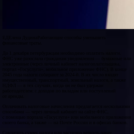
ЕДЕлена ДудинаРаботающие способы уменьшить
финансовые траты.
До 1 декабря петербуржцам необходимо оплатить налоги.
ФНС уже разослала гражданам уведомления — бумажные или
электронные (через личный кабинет налогоплательщика,
портал «Госуслуги», мобильное приложение ФНС). В конце
2045 года налоги собирают за 2024-й. В их число входят
имущественный, транспортный, земельный налоги, а также
НДФЛ — в тех случаях, когда он не был удержан
работодателем: с доходов по вкладам или поступлений
от аренды.
Оплачивать налоговые начисления предлагается несколькими
способами — через личный кабинет на сайте ФНС,
с помощью портала «Госуслуги» или мобильного приложения
своего банка, а также — на Почте России и в офисах банков.
Сократить сумму налога или частично вернуть ранее