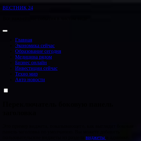
Перейти
ВЕСТНИК 24
к
Все важнейшие события в чистом виде
содержанию
Главная
Экономика сейчас
Образование сегодня
Медицина рядом
Бизнес онлайн
Инвестиции сейчас
Техно мир
Авто новости
Переключатель боковую панель
заголовка
Это пример виджета, показывающего, как выглядит боковая
панель заголовка по умолчанию. Вы можете добавить
пользовательские виджеты из раздела
виджеты
в админке.