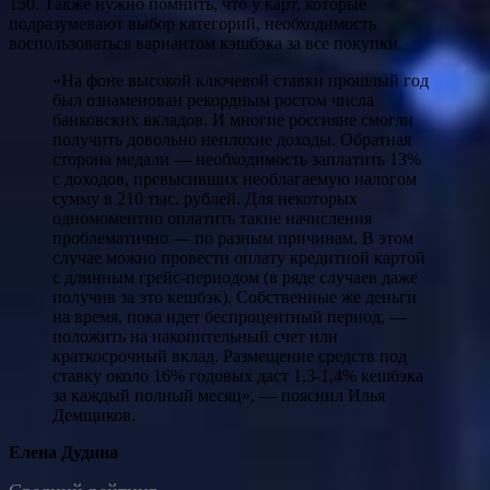
150. Также нужно помнить, что у карт, которые
подразумевают выбор категорий, необходимость
воспользоваться вариантом кэшбэка за все покупки.
«На фоне высокой ключевой ставки прошлый год
был ознаменован рекордным ростом числа
банковских вкладов. И многие россияне смогли
получить довольно неплохие доходы. Обратная
сторона медали — необходимость заплатить 13%
с доходов, превысивших необлагаемую налогом
сумму в 210 тыс. рублей. Для некоторых
одномоментно оплатить такие начисления
проблематично — по разным причинам. В этом
случае можно провести оплату кредитной картой
с длинным грейс-периодом (в ряде случаев даже
получив за это кешбэк). Собственные же деньги
на время, пока идет беспроцентный период, —
положить на накопительный счет или
краткосрочный вклад. Размещение средств под
ставку около 16% годовых даст 1,3-1,4% кешбэка
за каждый полный месяц», — пояснил Илья
Демщиков.
Елена Дудина