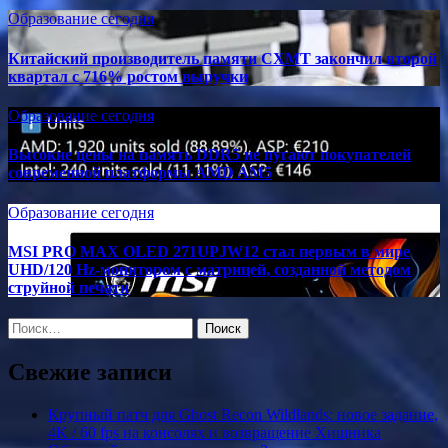
Образование сегодня
Китайский производитель памяти CXMT закончил второй
квартал с 716% ростом выручки
Образование сегодня
Высокие цены на память DDR5 не пугают покупателей
современной платформы AMD AM5
Образование сегодня
MSI PRO MAX OLED 271UPJW12 стал первым в мире
UHD/120 Hz-монитором с матрицей, созданной методом
струйной печати
Найти:
Свежие записи
Крупный патч для Ghost Recon Wildlands: новое задание,
4K / 60 fps на консолях и возвращение Хищника