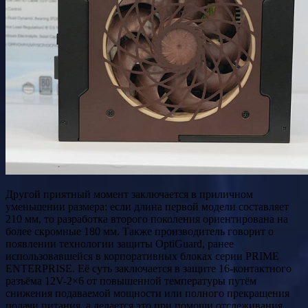
Другой приятный момент заключается в приличном
уменьшении размера: если длина первой модели составляет
210 мм, то разработка второго поколения ориентирована на
более скромные 180 мм. Также производитель говорит о
появлении технологии защиты OptiGuard, ранее
использовавшейся в корпоративных блоках серии PRIME
ENTERPRISE. Её суть заключается в защите 16-контактного
разъёма 12V-2×6 от повышенной температуры путём
снижения подаваемой мощности или полного прекращения
подачи питания, а делается это при помощи отслеживания