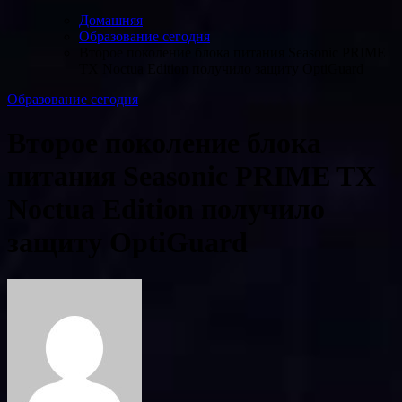
Домашняя
Образование сегодня
Второе поколение блока питания Seasonic PRIME
TX Noctua Edition получило защиту OptiGuard
Образование сегодня
Второе поколение блока
питания Seasonic PRIME TX
Noctua Edition получило
защиту OptiGuard