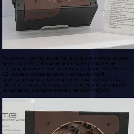
Пока что разработка находится на стадии прототипа, поэтому
предъявлять что-либо за внешний вид не стоит. Лучше
акцентировать внимание на вентиляторе Noctua NF-A12x25
G2, славящемся низким уровнем шума и высокой
производительностью, а конкретно в этом решении он будет
работать в полупассивном режиме: при отсутствии нагрузки
не вращается, а затем постепенно набирает обороты.