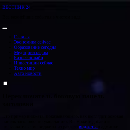
Перейти
ВЕСТНИК 24
к
Все важнейшие события в чистом виде
содержанию
Главная
Экономика сейчас
Образование сегодня
Медицина рядом
Бизнес онлайн
Инвестиции сейчас
Техно мир
Авто новости
Переключатель боковую панель
заголовка
Это пример виджета, показывающего, как выглядит боковая
панель заголовка по умолчанию. Вы можете добавить
пользовательские виджеты из раздела
виджеты
в админке.