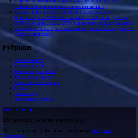
Обратный отсчет до принятия Закона о ясности в
отношении криптовалют: новые события!
Cosmos Labs и Zeeve заключили партнерство
Прогноз цены XRP: Возвращается ли $1 в игру, когда
XRP обрушивается, а ETF становятся отрицательными?
Американские акции снова растут, биткоин продолжает
боковое движение
Рубрики
Авто новости
Бизнес онлайн
Инвестиции сейчас
Медицина рядом
Образование сегодня
Разное
Техно мир
Экономика сейчас
ВЕСТНИК 24
Все важнейшие события в чистом виде
Авторские права © Все права защищены
|
BlogData
от
Themeansar
.