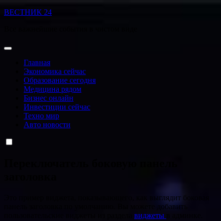
Перейти
ВЕСТНИК 24
к
Все важнейшие события в чистом виде
содержанию
Главная
Экономика сейчас
Образование сегодня
Медицина рядом
Бизнес онлайн
Инвестиции сейчас
Техно мир
Авто новости
Переключатель боковую панель
заголовка
Это пример виджета, показывающего, как выглядит боковая
панель заголовка по умолчанию. Вы можете добавить
пользовательские виджеты из раздела
виджеты
в админке.