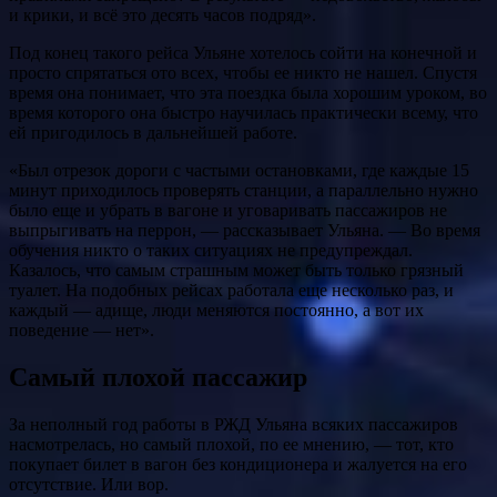
и крики, и всё это десять часов подряд».
Под конец такого рейса Ульяне хотелось сойти на конечной и
просто спрятаться ото всех, чтобы ее никто не нашел. Спустя
время она понимает, что эта поездка была хорошим уроком, во
время которого она быстро научилась практически всему, что
ей пригодилось в дальнейшей работе.
«Был отрезок дороги с частыми остановками, где каждые 15
минут приходилось проверять станции, а параллельно нужно
было еще и убрать в вагоне и уговаривать пассажиров не
выпрыгивать на перрон, — рассказывает Ульяна. — Во время
обучения никто о таких ситуациях не предупреждал.
Казалось, что самым страшным может быть только грязный
туалет. На подобных рейсах работала еще несколько раз, и
каждый — адище, люди меняются постоянно, а вот их
поведение — нет».
Самый плохой пассажир
За неполный год работы в РЖД Ульяна всяких пассажиров
насмотрелась, но самый плохой, по ее мнению, — тот, кто
покупает билет в вагон без кондиционера и жалуется на его
отсутствие. Или вор.