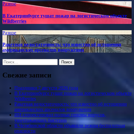
Разное
В Екатеринбурге тушат пожар на логистическом объекте
Wildberries
Разное
Ракетная недостаточность: что известно об истощении
американских арсеналов вооружения
Найти:
Свежие записи
Праздники 7 августа 2026 года
В Екатеринбурге тушат пожар на логистическом объекте
Wildberries
Ракетная недостаточность: что известно об истощении
американских арсеналов вооружения
ИИ спроектировал полные геномы вирусов,
уничтожающих бактерии
В Челябинской области объявили режим беспилотная
опасности