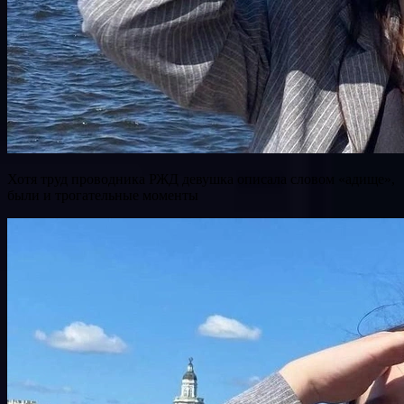
Хотя труд проводника РЖД девушка описала словом «адище»,
были и трогательные моменты