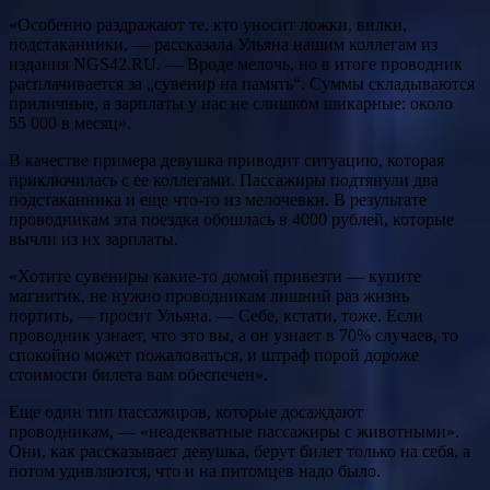
«Особенно раздражают те, кто уносит ложки, вилки,
подстаканники, — рассказала Ульяна нашим коллегам из
издания NGS42.RU. — Вроде мелочь, но в итоге проводник
расплачивается за „сувенир на память“. Суммы складываются
приличные, а зарплаты у нас не слишком шикарные: около
55 000 в месяц».
В качестве примера девушка приводит ситуацию, которая
приключилась с ее коллегами. Пассажиры подтянули два
подстаканника и еще что-то из мелочевки. В результате
проводникам эта поездка обошлась в 4000 рублей, которые
вычли из их зарплаты.
«Хотите сувениры какие-то домой привезти — купите
магнитик, не нужно проводникам лишний раз жизнь
портить, — просит Ульяна. — Себе, кстати, тоже. Если
проводник узнает, что это вы, а он узнает в 70% случаев, то
спокойно может пожаловаться, и штраф порой дороже
стоимости билета вам обеспечен».
Еще один тип пассажиров, которые досаждают
проводникам, — «неадекватные пассажиры с животными».
Они, как рассказывает девушка, берут билет только на себя, а
потом удивляются, что и на питомцев надо было.