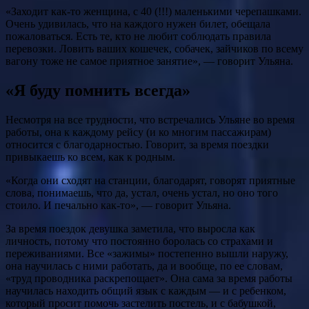
«Заходит как-то женщина, с 40 (!!!) маленькими черепашками.
Очень удивилась, что на каждого нужен билет, обещала
пожаловаться. Есть те, кто не любит соблюдать правила
перевозки. Ловить ваших кошечек, собачек, зайчиков по всему
вагону тоже не самое приятное занятие», — говорит Ульяна.
«Я буду помнить всегда»
Несмотря на все трудности, что встречались Ульяне во время
работы, она к каждому рейсу (и ко многим пассажирам)
относится с благодарностью. Говорит, за время поездки
привыкаешь ко всем, как к родным.
«Когда они сходят на станции, благодарят, говорят приятные
слова, понимаешь, что да, устал, очень устал, но оно того
стоило. И печально как-то», — говорит Ульяна.
За время поездок девушка заметила, что выросла как
личность, потому что постоянно боролась со страхами и
переживаниями. Все «зажимы» постепенно вышли наружу,
она научилась с ними работать, да и вообще, по ее словам,
«труд проводника раскрепощает». Она сама за время работы
научилась находить общий язык с каждым — и с ребенком,
который просит помочь застелить постель, и с бабушкой,