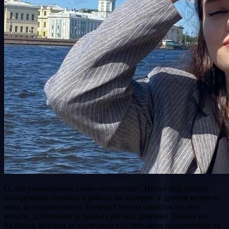
О, это романтичное слово «студотряд». Песни под гитару,
молодежные стройки и работа, на которую в другом возрасте
вряд ли подпишешься. Почему? Чтобы ответить на этот
вопрос, достаточно услышать рассказ девушки Ульяны из
Кузбасса, которая за последний год побывала практически на