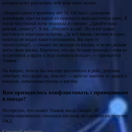
которая хочет рассказать тебе всю свою жизнь.
«Помню одного мужчину лет 70. Он был с рюкзаком
огромным, ехал на какой-то перевал и выходил очень рано. Я
после бессонной ночи подошла и говорю: „Давайте ваш
рюкзак, помогу“. А он: „Нет-нет, я сам“. Но я всё равно
настояла и перетащила багаж. „За всё время, сколько я ездил,
никогда не видел такого отношения. Вы просто
прелестница“, — сказал он, выходя из вагона, и исчез дальше
жить свою жизнь. Вероятно, что мы больше никогда с ним не
встретимся, а фразу я буду помнить всегда», — признается
Ульяна.
На вопрос, хотела бы она еще раз поехать в рейс, девушка
отвечает, что скорее да, чем нет — многое зависит от людей в
команде, начальника поезда и вагона.
Вам приходилось конфликтовать с проводником
в поезде?
Интересно, что скажет Ульяна, когда увидит 28
суперсовременных спальных вагонов, которые скоро получат
РЖД.
Средний рейтинг