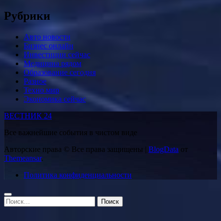
Рубрики
Авто новости
Бизнес онлайн
Инвестиции сейчас
Медицина рядом
Образование сегодня
Разное
Техно мир
Экономика сейчас
ВЕСТНИК 24
Все важнейшие события в чистом виде
Авторские права © Все права защищены
|
BlogData
от
Themeansar
.
Политика конфиденциальности
Найти: