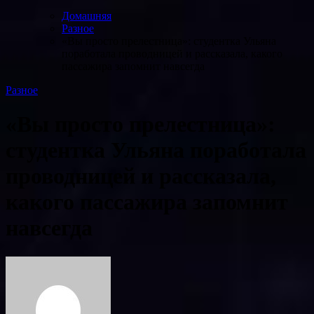
Домашняя
Разное
«Вы просто прелестница»: студентка Ульяна
поработала проводницей и рассказала, какого
пассажира запомнит навсегда
Разное
«Вы просто прелестница»:
студентка Ульяна поработала
проводницей и рассказала,
какого пассажира запомнит
навсегда