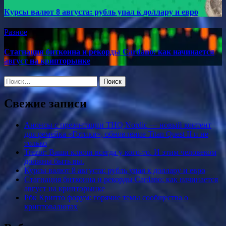
Курсы валют 8 августа: рубль упал к доллару и евро
Разное
Стагнация биткоина и рекорды Cardano: как начинается
август на крипторынке
Найти:
Свежие записи
Анонсы с презентации THQ Nordic — новый контент
для ремейка «Готики», обновление Titan Quest II и не
только
Trezor: Ваши ключи всегда у кого-то. И этим человеком
должны быть вы.
Курсы валют 8 августа: рубль упал к доллару и евро
Стагнация биткоина и рекорды Cardano: как начинается
август на крипторынке
Рбк Крипто форум: горячие темы сообщества о
криптовалютах