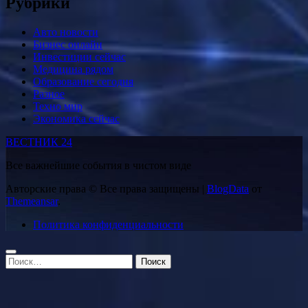
Рубрики
Авто новости
Бизнес онлайн
Инвестиции сейчас
Медицина рядом
Образование сегодня
Разное
Техно мир
Экономика сейчас
ВЕСТНИК 24
Все важнейшие события в чистом виде
Авторские права © Все права защищены
|
BlogData
от
Themeansar
.
Политика конфиденциальности
Найти: