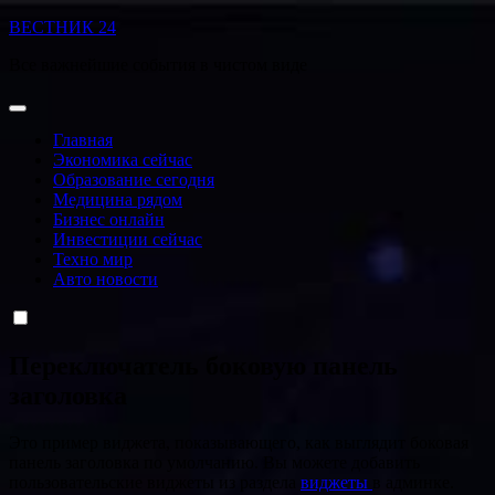
Перейти
ВЕСТНИК 24
к
Все важнейшие события в чистом виде
содержанию
Главная
Экономика сейчас
Образование сегодня
Медицина рядом
Бизнес онлайн
Инвестиции сейчас
Техно мир
Авто новости
Переключатель боковую панель
заголовка
Это пример виджета, показывающего, как выглядит боковая
панель заголовка по умолчанию. Вы можете добавить
пользовательские виджеты из раздела
виджеты
в админке.