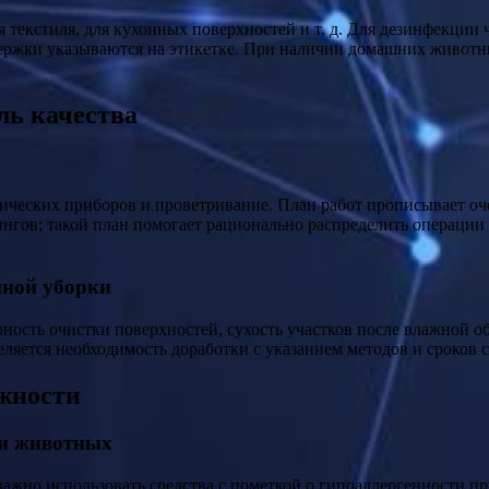
 текстиля, для кухонных поверхностей и т. д. Для дезинфекции 
держки указываются на этикетке. При наличии домашних живот
ль качества
ических приборов и проветривание. План работ прописывает оче
нгов; такой план помогает рационально распределить операции 
нной уборки
ность очистки поверхностей, сухость участков после влажной о
ляется необходимость доработки с указанием методов и сроков 
ожности
 и животных
важно использовать средства с пометкой о гипоаллергенности 