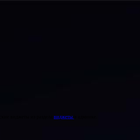
ские виджеты из раздела
виджеты
в админке.