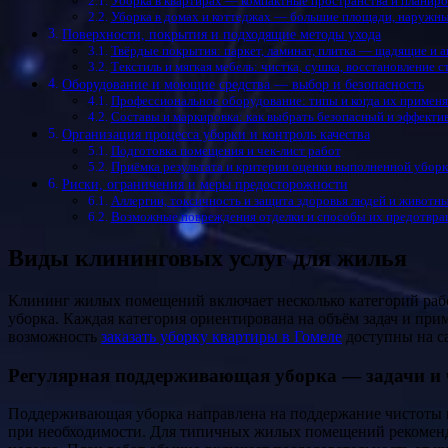
Уборка в квартирах — компактные пространства и планиро
Уборка в домах и коттеджах — большие площади, наружны
Поверхности, покрытия и подходящие методы ухода
Твёрдые покрытия: паркет, ламинат, плитка — щадящие и 
Текстиль и мягкая мебель: чистка, сушка, восстановление 
Оборудование и моющие средства — выбор и безопасность
Профессиональное оборудование: типы и когда их применя
Составы и маркировка: как выбрать безопасный и эффекти
Организация процесса уборки и контроль качества
Подготовка помещения и чек-лист работ
Приёмка результата и критерии оценки выполненной убор
Риски, ограничения и меры предосторожности
Аллергии, токсичность и защита здоровья людей и животн
Возможные повреждения отделки и способы их предотвр
Виды клининговых услуг для жилья
Клининг жилых помещений включает несколько категорий работ: регулярная поддерживающая уборка, генеральная (глубокая) уборка, послеремонтная уборка, уборка при переезде и экспресс-
уборка. Каждая категория ориентирована на объём задач и при
возможность
заказать уборку квартиры в Гомеле
доступны на са
Регулярная поддерживающая уборка — задачи и 
Поддерживающая уборка направлена на поддержание чистоты и 
при необходимости. Для типичных жилых помещений рекомендуе