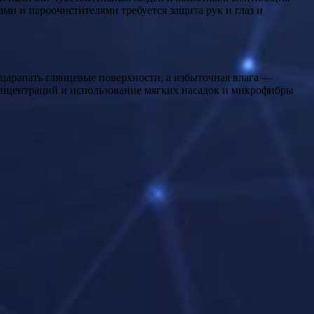
и и пароочистителями требуется защита рук и глаз и
царапать глянцевые поверхности, а избыточная влага —
концентраций и использование мягких насадок и микрофибры