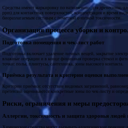
Средства имеют маркировку по назначению: для древесины, для
ppm) для контактных поверхностей; концентрация и время вы
биоразлагаемым составам с пометкой о низкой токсичности.
Организация процесса уборки и контро
Подготовка помещения и чек-лист работ
Подготовка включает удаление личных вещей, закрытие электр
влажные операции и в конце финишная проверка стекол и фити
точки: полы, плинтусы, сантехника, зоны высокого контакта.
Приёмка результата и критерии оценки выполне
Критерии приёмки: отсутствие видимых загрязнений, равномер
претензий оцениваются конкретные зоны по чек-листу и опреде
Риски, ограничения и меры предостор
Аллергии, токсичность и защита здоровья людей
Химические средства могут вызывать аллергические реакции; 