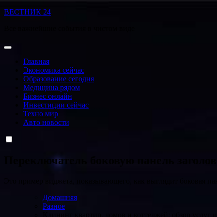
Перейти
ВЕСТНИК 24
к
Все важнейшие события в чистом виде
содержанию
Главная
Экономика сейчас
Образование сегодня
Медицина рядом
Бизнес онлайн
Инвестиции сейчас
Техно мир
Авто новости
Переключатель боковую панель заголо
Это пример виджета, показывающего, как выглядит боковая па
Домашняя
Разное
Клининг квартир, домов и коттеджей: обзор услуг 