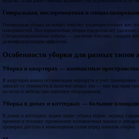
неделю. План работ обычно включает последовательность от чи
Генеральная, послеремонтная и специализирован
Генеральная уборка включает очистку труднодоступных зон: п
поверхностей. Послеремонтная уборка предполагает удаление с
Специализированные работы — удаление плесени, санация запа
дезинфицирующим эффектом.
Особенности уборки для разных типов 
Уборка в квартирах — компактные пространства
В квартирах важна оптимизация маршрута и учёт планировки: 
зависит от этажности и наличия общих зон — при высоком уро
на полы и мебель при переносе оборудования.
Уборка в домах и коттеджах — большие площад
В домах и коттеджах задачи шире: уборка террас, веранд, га
времени и технике: применение поломоечных машин и аппарато
проверки доступа к инженерным узлам перед началом уборки.