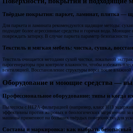
Поверхности, покрытия и подходящие м
Твёрдые покрытия: паркет, ламинат, плитка — щ
Для паркета и ламината рекомендуются щадящие методы: сухая
подходят более агрессивные средства и горячая вода. Моющие
повреждать затирку. В случае паркета параметр безопасности 
Текстиль и мягкая мебель: чистка, сушка, восст
Текстиль очищается методами сухой чистки, локальной экстрак
парогенераторы при контроле влажности, чтобы избежать плесн
вентиляцией. Восстановление структуры ворса после влажной
Оборудование и моющие средства — выб
Профессиональное оборудование: типы и когда и
Пылесосы с HEPA-фильтрацией (например, класс H13 задержива
эффективны против жировых и биологических загрязнений за с
машины применяют на больших твёрдых поверхностях для уско
Составы и маркировка: как выбрать безопасный