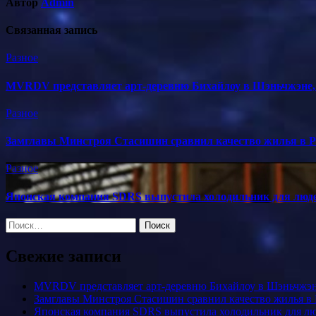
Автор
Admin
Связанная запись
Разное
MVRDV представляет арт-деревню Бихайлоу в Шэньчжэне,
Разное
Замглавы Минстроя Стасишин сравнил качество жилья в Р
Разное
Японская компания SDRS выпустила холодильник для люд
Найти:
Свежие записи
MVRDV представляет арт-деревню Бихайлоу в Шэньчжэн
Замглавы Минстроя Стасишин сравнил качество жилья в
Японская компания SDRS выпустила холодильник для л