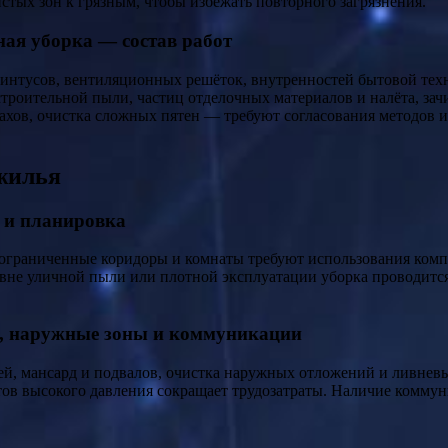
стых зон к грязным, чтобы избежать повторного загрязнения.
ная уборка — состав работ
линтусов, вентиляционных решёток, внутренностей бытовой техни
троительной пыли, частиц отделочных материалов и налёта, зач
хов, очистка сложных пятен — требуют согласования методов и
жилья
 и планировка
ограниченные коридоры и комнаты требуют использования компа
вне уличной пыли или плотной эксплуатации уборка проводится
и, наружные зоны и коммуникации
ражей, мансард и подвалов, очистка наружных отложений и ливн
в высокого давления сокращает трудозатраты. Наличие коммуни