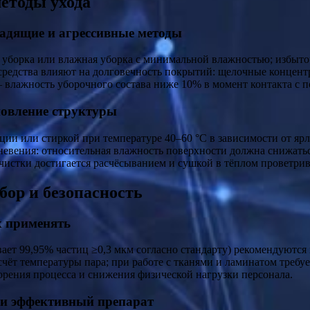
етоды ухода
адящие и агрессивные методы
 уборка или влажная уборка с минимальной влажностью; избыто
 средства влияют на долговечность покрытий: щелочные концент
— влажность уборочного состава ниже 10% в момент контакта с 
ановление структуры
ции или стиркой при температуре 40–60 °C в зависимости от яр
евения: относительная влажность поверхности должна снижаться
 чистки достигается расчёсыванием и сушкой в тёплом проветр
ор и безопасность
х применять
ет 99,95% частиц ≥0,3 мкм согласно стандарту) рекомендуются 
чёт температуры пара; при работе с тканями и ламинатом треб
рения процесса и снижения физической нагрузки персонала.
 и эффективный препарат