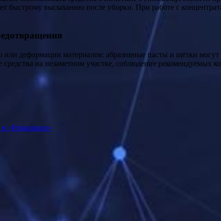
т быстрому высыханию после уборки. При работе с концентратам
редотвращения
 или деформации материалов: абразивные пасты и щётки могут 
е средства на незаметном участке, соблюдение рекомендуемых 
 в «Измалково»