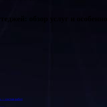
теджей: обзор услуг и особенн
а — состав работ