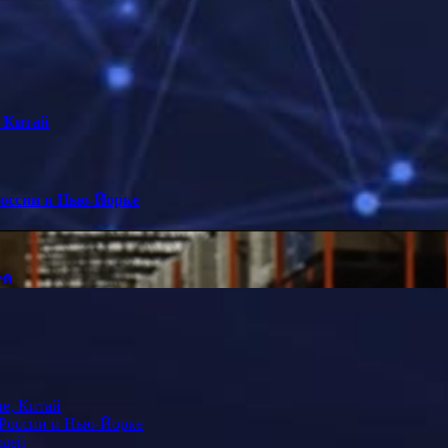
 Китай
оссии и Нью-Йорке
ей
е, Китай
 России и Нью-Йорке
юдей