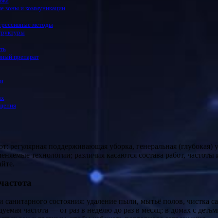
вка
е зоны и коммуникации
агрессивные методы
структуры
ть
вный препарат
ки
ых
ащения
меняемые технологии; различия касаются состава работ, частоты
йте.
частота
санитарного состояния: удаление пыли, мытьё полов, чистка с
мая частота — от раз в неделю до раз в месяц; в домах с деть