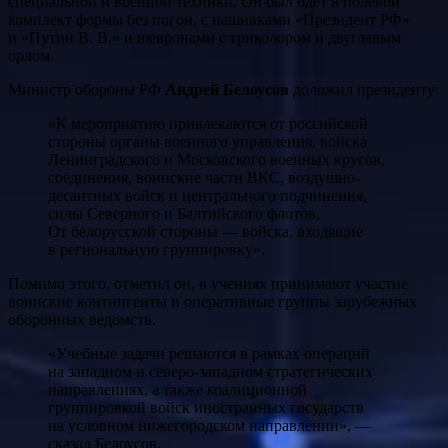
специальной и военной техники. Он был одет в полевой
комплект формы без погон, с нашивками «Президент РФ»
и «Путин В. В.» и шевронами с триколором и двуглавым
орлом.
Министр обороны РФ
Андрей Белоусов
доложил президенту:
«К мероприятию привлекаются от российской
стороны органы военного управления, войска
Ленинградского и Московского военных кругов,
соединения, воинские части ВКС, воздушно-
десантных войск и центрального подчинения,
силы Северного и Балтийского флотов.
От белорусской стороны — войска, входящие
в региональную группировку».
Помимо этого, отметил он, в учениях принимают участие
воинские контингенты и оперативные группы зарубежных
оборонных ведомств.
«Учебные задачи решаются в рамках операций
на западном и северо-западном стратегических
направлениях, а также коалиционной
группировкой войск иностранных государств
на условном нижегородском направлении», —
сказал Белоусов.