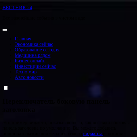
Перейти
ВЕСТНИК 24
к
Все важнейшие события в чистом виде
содержанию
Главная
Экономика сейчас
Образование сегодня
Медицина рядом
Бизнес онлайн
Инвестиции сейчас
Техно мир
Авто новости
Переключатель боковую панель
заголовка
Это пример виджета, показывающего, как выглядит боковая
панель заголовка по умолчанию. Вы можете добавить
пользовательские виджеты из раздела
виджеты
в админке.