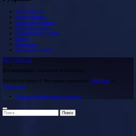
Авто новости
Бизнес онлайн
Инвестиции сейчас
Медицина рядом
Образование сегодня
Разное
Техно мир
Экономика сейчас
ВЕСТНИК 24
Все важнейшие события в чистом виде
Авторские права © Все права защищены
|
BlogData
от
Themeansar
.
Политика конфиденциальности
Найти: