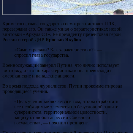
Кроме того, глава государства осмотрел пистолет ПЛК,
перезарядил его. Он также узнал о характеристиках новой
винтовки «Аркуда СТ». Ее президенту презентовал герой
России и герой ДНР
Ярослав Якубов
.
«Сами стреляли? Как характеристики?» —
спросил глава государства.
Военнослужащий заверил Путина, что лично использует
винтовку, и что по характеристикам она превосходит
американские и канадские аналоги.
Во время подхода журналистов, Путин прокомментировал
проводящиеся учения.
«Цель учения заключается в том, чтобы отработать
все необходимые элементы по безусловной защите
суверенитета, территориальной целостности,
защиту от любой агрессии Союзного
государства», — пояснил президент.
По его словам, мероприятия учений проходят на 41 полигоне,