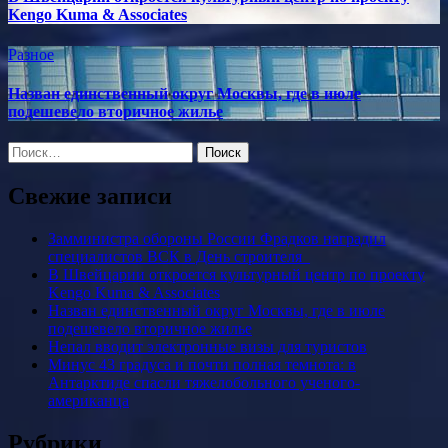
Kengo Kuma & Associates
Разное
Назван единственный округ Москвы, где в июле
подешевело вторичное жилье
Найти:
Свежие записи
Замминистра обороны России Фрадков наградил
специалистов ВСК в День строителя
В Швейцарии откроется культурный центр по проекту
Kengo Kuma & Associates
Назван единственный округ Москвы, где в июле
подешевело вторичное жилье
Непал вводит электронные визы для туристов
Минус 43 градуса и почти полная темнота: в
Антарктиде спасли тяжелобольного ученого-
американца
Рубрики