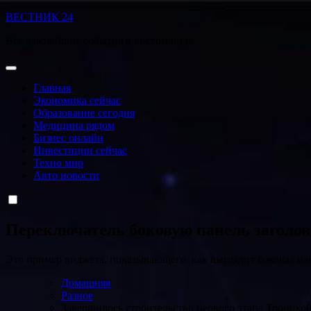
Перейти
ВЕСТНИК 24
к
Все важнейшие события в чистом виде
содержанию
Главная
Экономика сейчас
Образование сегодня
Медицина рядом
Бизнес онлайн
Инвестиции сейчас
Техно мир
Авто новости
Переключатель боковую панель заголо
Это пример виджета, показывающего, как выглядит боковая па
Домашняя
Разное
Завершилось строительство первого этапа Троицко