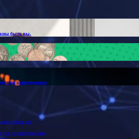
лжны быть вы.
густ на крипторынке
должны быть вы.
вгуст на крипторынке
лютах