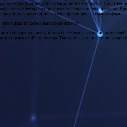
рд по скорости возведения станционного комплекса. Сооружени
 два раза быстрее срока строительства аналогичных проектов. К
нологий информационного моделирования», — заявил Ефимов.
й оптимизации сроков выполнения работ.
шив транспортную доступность более чем для миллиона жителей 
 линии превысит 43 километра. Таким образом, она станет само