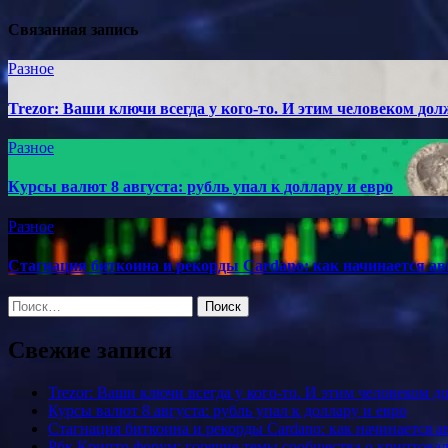
Связанная запись
Разное
Trezor: Ваши ключи всегда у кого-то. И этим человеком до
Разное
Курсы валют 8 августа: рубль упал к доллару и евро
Разное
Стагнация биткоина и рекорды Cardano: как начинается ав
Найти:
Свежие записи
Trezor: Ваши ключи всегда у кого-то. И этим человеком 
Курсы валют 8 августа: рубль упал к доллару и евро
Стагнация биткоина и рекорды Cardano: как начинается а
Рбк Крипто форум: горячие темы сообщества о криптова