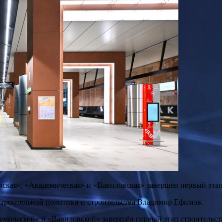
мская», «Академическая» и «Вавиловская» завершён первый эта
строительной политики и строительства Владимир Ефимов.
емической» и «Вавиловской» завершён первый этап строительст