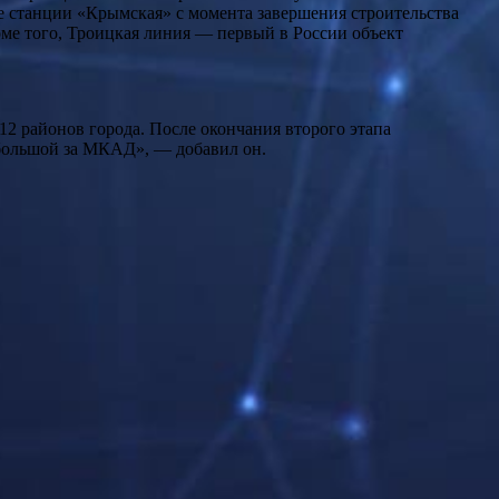
е станции «Крымская» с момента завершения строительства
роме того, Троицкая линия — первый в России объект
12 районов города. После окончания второго этапа
й большой за МКАД», — добавил он.