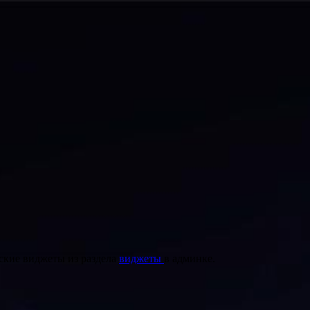
ские виджеты из раздела
виджеты
в админке.