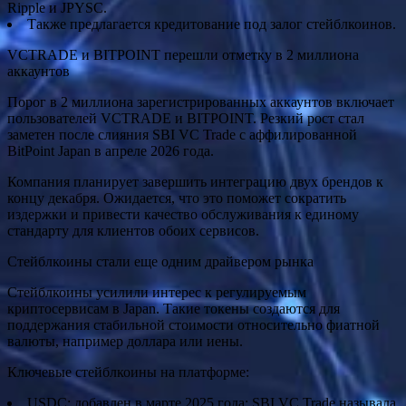
Ripple и JPYSC.
Также предлагается кредитование под залог стейблкоинов.
VCTRADE и BITPOINT перешли отметку в 2 миллиона
аккаунтов
Порог в 2 миллиона зарегистрированных аккаунтов включает
пользователей VCTRADE и BITPOINT. Резкий рост стал
заметен после слияния SBI VC Trade с аффилированной
BitPoint Japan в апреле 2026 года.
Компания планирует завершить интеграцию двух брендов к
концу декабря. Ожидается, что это поможет сократить
издержки и привести качество обслуживания к единому
стандарту для клиентов обоих сервисов.
Стейблкоины стали еще одним драйвером рынка
Стейблкоины усилили интерес к регулируемым
криптосервисам в Japan. Такие токены создаются для
поддержания стабильной стоимости относительно фиатной
валюты, например доллара или иены.
Ключевые стейблкоины на платформе:
USDC: добавлен в марте 2025 года; SBI VC Trade называла