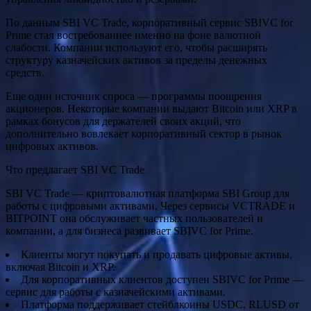
По данным SBI VC Trade, корпоративный сервис SBIVC for
Prime стал востребованнее именно на фоне валютной
слабости. Компании используют его, чтобы расширять
структуру казначейских активов за пределы денежных
средств.
Еще один источник спроса — программы поощрения
акционеров. Некоторые компании выдают Bitcoin или XRP в
рамках бонусов для держателей своих акций, что
дополнительно вовлекает корпоративный сектор в рынок
цифровых активов.
Что предлагает SBI VC Trade
SBI VC Trade — криптовалютная платформа SBI Group для
работы с цифровыми активами. Через сервисы VCTRADE и
BITPOINT она обслуживает частных пользователей и
компании, а для бизнеса развивает SBIVC for Prime.
Клиенты могут покупать и продавать цифровые активы,
включая Bitcoin и XRP.
Для корпоративных клиентов доступен SBIVC for Prime —
сервис для работы с казначейскими активами.
Платформа поддерживает стейблкоины USDC, RLUSD от