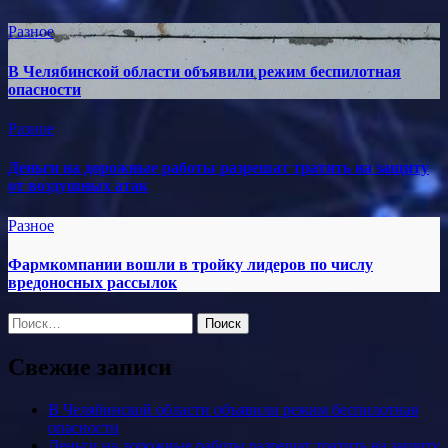
Разное
В Челябинской области объявили режим беспилотная
опасности
Разное
Деньги на дорожные работы разрешат тратить на защиту
от воздушных атак
Разное
Фармкомпании вошли в тройку лидеров по числу
вредоносных рассылок
Найти:
Свежие записи
В Челябинской области объявили режим беспилотная
опасности
Деньги на дорожные работы разрешат тратить на защиту