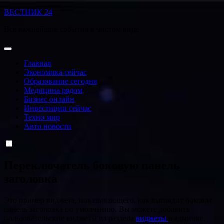
Перейти
ВЕСТНИК 24
к
Все важнейшие события в чистом виде
содержанию
Главная
Экономика сейчас
Образование сегодня
Медицина рядом
Бизнес онлайн
Инвестиции сейчас
Техно мир
Авто новости
Переключатель боковую панель
заголовка
Это пример виджета, показывающего, как выглядит боковая
панель заголовка по умолчанию. Вы можете добавить
пользовательские виджеты из раздела
виджеты
в админке.