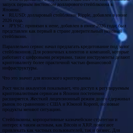
запуск первым листингом долларового стейблкоина в
Японии.
RLUSD: долларовый стейблкоин Ripple, добавлен в июне
2026 года.
JPYSC: привязан к иене, добавлен в июне 2026 года; был
представлен как первый в стране доверительный иеновый
стейблкоин.
Параллельно сервис начал предлагать кредитование под залог
стейблкоинов. Для розничных клиентов и компаний, которые
работают с цифровыми резервами, такие инструменты делают
криптовалюту более практичной частью финансовой
инфраструктуры.
Что это значит для японского крипторынка
Рост числа аккаунтов показывает, что доступ к регулируемым
криптовалютным сервисам в Японии постепенно
расширяется. Жесткий лицензионный режим долго сдерживал
рынок по сравнению с США и Южной Кореей, но новые
продукты меняют ситуацию.
Стейблкоины, корпоративные казначейские стратегии и
интерес к таким активам, как Bitcoin и XRP, помогают
привлекать как частных пользователей, так и бизнес. Для