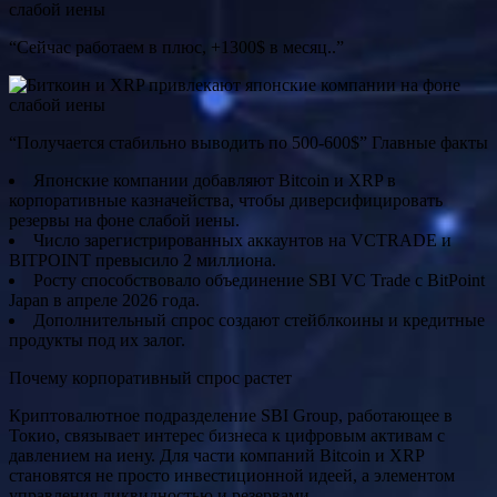
“Сейчас работаем в плюс, +1300$ в месяц..”
“Получается стабильно выводить по 500-600$” Главные факты
Японские компании добавляют Bitcoin и XRP в
корпоративные казначейства, чтобы диверсифицировать
резервы на фоне слабой иены.
Число зарегистрированных аккаунтов на VCTRADE и
BITPOINT превысило 2 миллиона.
Росту способствовало объединение SBI VC Trade с BitPoint
Japan в апреле 2026 года.
Дополнительный спрос создают стейблкоины и кредитные
продукты под их залог.
Почему корпоративный спрос растет
Криптовалютное подразделение SBI Group, работающее в
Токио, связывает интерес бизнеса к цифровым активам с
давлением на иену. Для части компаний Bitcoin и XRP
становятся не просто инвестиционной идеей, а элементом
управления ликвидностью и резервами.