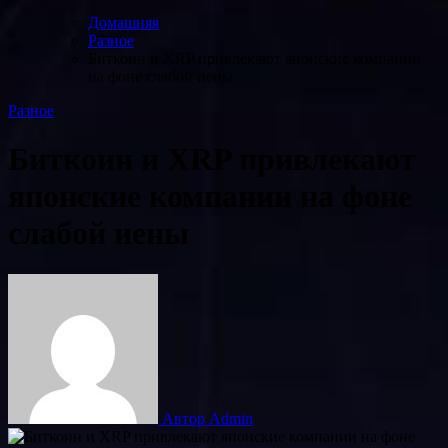
Домашняя
Разное
Биткоин и XRP привлекают японские компании
на фоне слабой иены
Разное
Биткоин и XRP привлекают
японские компании на фоне
слабой иены
Автор Admin