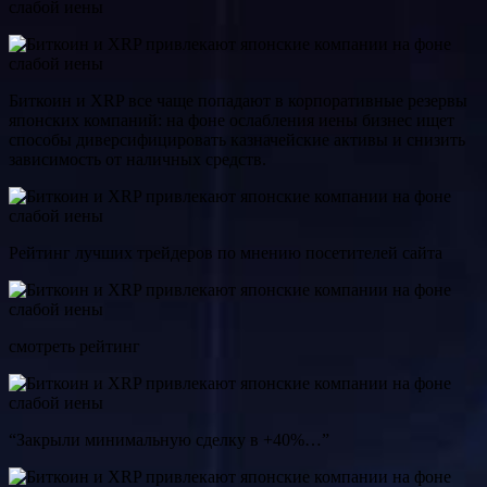
Биткоин и XRP все чаще попадают в корпоративные резервы
японских компаний: на фоне ослабления иены бизнес ищет
способы диверсифицировать казначейские активы и снизить
зависимость от наличных средств.
Рейтинг лучших трейдеров по мнению посетителей сайта
смотреть рейтинг
“Закрыли минимальную сделку в +40%…”