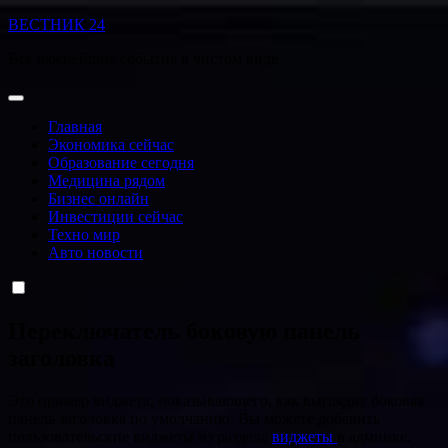
Перейти
ВЕСТНИК 24
к
Все важнейшие события в чистом виде
содержанию
Главная
Экономика сейчас
Образование сегодня
Медицина рядом
Бизнес онлайн
Инвестиции сейчас
Техно мир
Авто новости
Переключатель боковую панель
заголовка
Это пример виджета, показывающего, как выглядит боковая
панель заголовка по умолчанию. Вы можете добавить
пользовательские виджеты из раздела
виджеты
в админке.