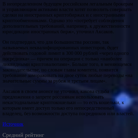
В неопределенном будущем российским легальным брокерам
и управляющим активами власти хотят позволить совершать
сделки на иностранных криптобиржах и с иностранными
криптообменниками. Однако это «потребует соблюдения
дополнительных требований, например, к дружественности
юрисдикции иностранных бирж», уточнил Аксаков.
Он подтвердил, что для большинства россиян, так
называемых неквалифицированных инвесторов, будет
действовать годовой лимит в 300 000 рублей «через одного
посредника» — причем на операции с только «наиболее
ликвидными криптовалютами». Больше того, в меняющемся
законодательстве, по словам главы комитета, появится
требование замораживать на двое суток любые переводы «на
значительные суммы за рубеж и третьим лицам».
Аксаков в своем анонсе не уточнил, какова судьба
предложения о запрете россиянам использовать
некастодиальные криптокошельки — то есть кошельки, к
которым имеет доступ только его непосредственный
владелец, без возможности доступа посредников или властей.
Источник
Средний рейтинг