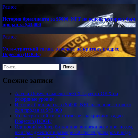
Разное
История бриллианта за $5000, NFT на основе которого был
продан за $43,000
Разное
Уолл-стритский гигант отвечает на критику в адрес
Dogecoin (DOGE)
Найти:
Свежие записи
Aave и Uniswap вывели DeFi X Layer от OKX на
рекордные уровни
История бриллианта за $5000, NFT на основе которого
был продан за $43,000
Уолл-стритский гигант отвечает на критику в адрес
Dogecoin (DOGE)
Одинокий майнер биткоинов, вопреки всем прогнозам,
выиграл джекпот в размере 200 тысяч долларов в виде
вознаграждения за блок