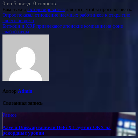
0 из 5 звезд. 0 голосов.
Вам нужно
авторизироваться
для того, чтобы проголосовать.
Навигация
Опрос показал отношение наёмных работников к открытию
своего бизнеса
по
Биткоин и XRP привлекают японские компании на фоне
записям
слабой иены
Автор
Admin
Связанная запись
Разное
Aave и Uniswap вывели DeFi X Layer от OKX на
рекордные уровни