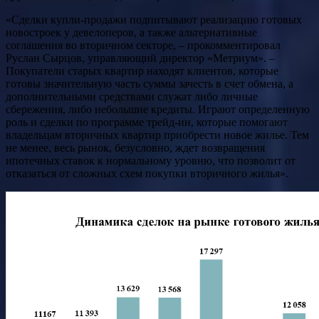
«Сделки купли-продажи подпитывают реализацию готовых
новостроек у девелоперов, а также альтернативные
соглашения во вторичном секторе, – прокомментировал
Руслан Сырцов, управляющий директор «Метриум». –
Покупатели старых квартир находят клиентов, которые
готовы значительную часть суммы зачесть в счет обмена, а
дополнительными средствами служат либо личные
сбережения, либо небольшие кредиты. Играют определенную
роль и сделки по программе трейд-ин, которые помогают
владельцам вторичных квартир приобрести новое жилье. Тем
не менее, весь рынок, безусловно, ждет возвращения
ипотечных ставок к нормальному уровню, что позволит от
отказаться от сложных схем покупки вторичного жилья».