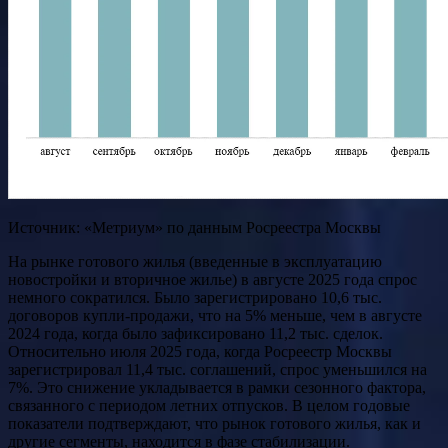
Источник: «Метриум» по данным Росреестра Москвы
На рынке готового жилья (введенные в эксплуатацию
новостройки и вторичное жилье) в августе 2025 года спрос
немного сократился. Было зарегистрировано 10,6 тыс.
договоров купли-продажи, что на 5% меньше, чем в августе
2024 года, когда было зафиксировано 11,2 тыс. сделок.
Относительно июля 2025 года, когда Росреестр Москвы
зарегистрировал 11,4 тыс. соглашений, спрос уменьшился на
7%. Это снижение укладывается в рамки сезонного фактора,
связанного с периодом летних отпусков. В целом годовые
показатели подтверждают, что рынок готового жилья, как и
другие сегменты, находится в фазе стабилизации.