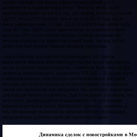
рынке строящегося жилья зафиксирован резкий рост
активности в годовом выражении. Всего за месяц было
зарегистрировано почти 6,6 тыс. договоров долевого участия
(ДДУ), что на 31% больше, чем в августе 2024 года, когда
было зафиксировано 5,0 тыс. ДДУ. Относительно июля 2025
года (6,5 тыс. ДДУ) спрос практически не изменился (рост
всего на 1%). Столь впечатляющая годовая динамика во
многом объясняется эффектом низкой базы, так как август
2024 года был крайне слабым месяцем для рынка.
«Августовские показатели подтверждают, что рынок
новостроек Москвы действительно нашел точку равновесия
после весенней турбулентности, – отметила Кристина Недря,
директор коммерческого управления STONE. – В целом спрос
стабилизировался: покупатели адаптировались к текущим
реалиям ипотечного рынка и стали стабильно пользоваться
таким инструментом, как рассрочка, что особенно характерно
для классов бизнес и премиум. При этом важно понимать, что
этот спрос распределяется неравномерно. Он все больше
концентрируется в самых ликвидных проектах, особенно в
тех, что выходят на рынок на начальном этапе реализации,
когда ценовые условия наиболее привлекательны».