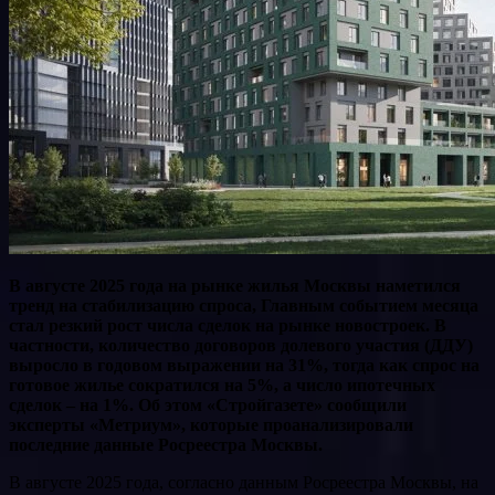
В августе 2025 года на рынке жилья Москвы наметился
тренд на стабилизацию спроса, Главным событием месяца
стал резкий рост числа сделок на рынке новостроек. В
частности, количество договоров долевого участия (ДДУ)
выросло в годовом выражении на 31%, тогда как спрос на
готовое жилье сократился на 5%, а число ипотечных
сделок – на 1%. Об этом «Стройгазете» сообщили
эксперты «Метриум», которые проанализировали
последние данные Росреестра Москвы.
В августе 2025 года, согласно данным Росреестра Москвы, на