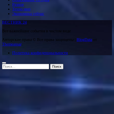
Разное
Техно мир
Экономика сейчас
ВЕСТНИК 24
Все важнейшие события в чистом виде
Авторские права © Все права защищены
|
BlogData
от
Themeansar
.
Политика конфиденциальности
Найти: