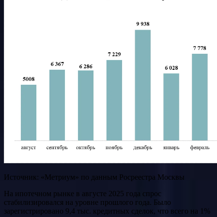
Источник: «Метриум» по данным Росреестра Москвы
На ипотечном рынке в августе 2025 года спрос
стабилизировался на уровне прошлого года. Было
зарегистрировано 9,4 тыс. кредитных сделок, что всего на 1%