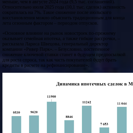
меньше, чем в августе 2024 года (9,5 тыс. соглашений).
Относительно июля 2025 года (10,1 тыс. сделок) активность
сократилась на 7%. Такое снижение после июльского
восстановления можно объяснить традиционным для конца
лета сезонным фактором – периодом отпусков.
«Основное влияние на рынок новостроек по-прежнему
оказывает семейная ипотека, а также гибкие рассрочки, –
рассказала Лариса Швецова, генеральный директор
компании «Ривер Парк». – Безусловно, постепенное
снижение ключевой ставки станет в будущем предпосылкой
для роста спроса, так как часть покупателей будут брать
кредиты в расчете на рефинансирование».