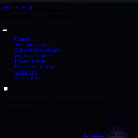
Перейти
ВЕСТНИК 24
к
Все важнейшие события в чистом виде
содержанию
Главная
Экономика сейчас
Образование сегодня
Медицина рядом
Бизнес онлайн
Инвестиции сейчас
Техно мир
Авто новости
Переключатель боковую панель
заголовка
Это пример виджета, показывающего, как выглядит боковая
панель заголовка по умолчанию. Вы можете добавить
пользовательские виджеты из раздела
виджеты
в админке.