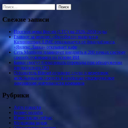
Найти:
Свежие записи
Прогноз цены litecoin (LTC) на 2026–2050 годы
Главное за неделю: «ВкусВилл» выходит в
Калининград, LIMÉ отказывается от франчайзинга,
«Яндекс Лавка» открывает кафе
Сеть Morrisons планирует внедрить в 200 точках систему
самообслуживания на основе ИИ
Банки смогут блокировать переводы при обнаружении
вредоносного ПО
Основатель Bitmart опроверг слухи о нецелевом
использовании средств и пообещал упорядоченное
завершение деятельности компании
Рубрики
Авто новости
Бизнес онлайн
Инвестиции сейчас
Медицина рядом
Образование сегодня