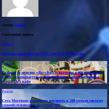
Автор
Admin
Связанная запись
Разное
Прогноз цены litecoin (LTC) на 2026–2050 годы
Разное
Главное за неделю: «ВкусВилл» выходит в Калининград,
LIMÉ отказывается от франчайзинга, «Яндекс Лавка»
открывает кафе
Разное
Сеть Morrisons планирует внедрить в 200 точках систему
самообслуживания на основе ИИ