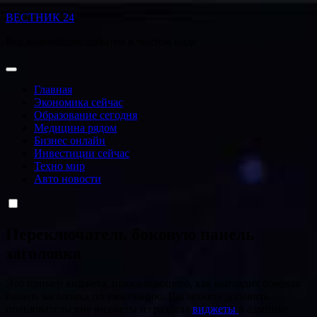
Перейти
ВЕСТНИК 24
к
Все важнейшие события в чистом виде
содержанию
Главная
Экономика сейчас
Образование сегодня
Медицина рядом
Бизнес онлайн
Инвестиции сейчас
Техно мир
Авто новости
Переключатель боковую панель
заголовка
Это пример виджета, показывающего, как выглядит боковая
панель заголовка по умолчанию. Вы можете добавить
пользовательские виджеты из раздела
виджеты
в админке.