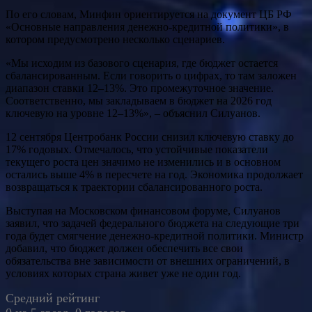
По его словам, Минфин ориентируется на документ ЦБ РФ
«Основные направления денежно-кредитной политики», в
котором предусмотрено несколько сценариев.
«Мы исходим из базового сценария, где бюджет остается
сбалансированным. Если говорить о цифрах, то там заложен
диапазон ставки 12–13%. Это промежуточное значение.
Соответственно, мы закладываем в бюджет на 2026 год
ключевую на уровне 12–13%», – объяснил Силуанов.
12 сентября Центробанк России снизил ключевую ставку до
17% годовых. Отмечалось, что устойчивые показатели
текущего роста цен значимо не изменились и в основном
остались выше 4% в пересчете на год. Экономика продолжает
возвращаться к траектории сбалансированного роста.
Выступая на Московском финансовом форуме, Силуанов
заявил, что задачей федерального бюджета на следующие три
года будет смягчение денежно-кредитной политики. Министр
добавил, что бюджет должен обеспечить все свои
обязательства вне зависимости от внешних ограничений, в
условиях которых страна живет уже не один год.
Средний рейтинг