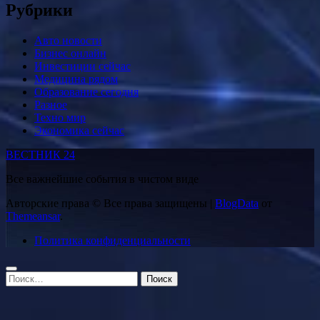
Рубрики
Авто новости
Бизнес онлайн
Инвестиции сейчас
Медицина рядом
Образование сегодня
Разное
Техно мир
Экономика сейчас
ВЕСТНИК 24
Все важнейшие события в чистом виде
Авторские права © Все права защищены
|
BlogData
от
Themeansar
.
Политика конфиденциальности
Найти: