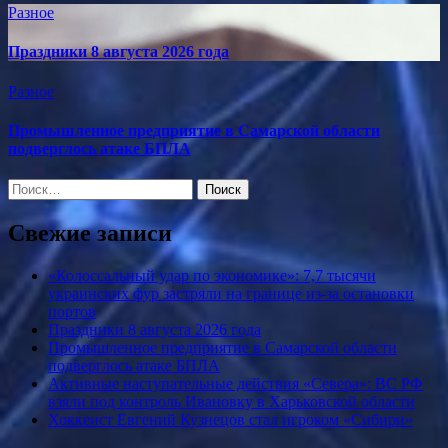
Разное
Праздники 8 августа 2026 года
Разное
Промышленное предприятие в Самарской области
подверглось атаке БПЛА
Найти:
Свежие записи
«Колоссальный удар по экономике»: 7,7 тысячи
украинских фур застряли на границе из-за остановки
портов
Праздники 8 августа 2026 года
Промышленное предприятие в Самарской области
подверглось атаке БПЛА
Активные наступательные действия «Севера»: ВС РФ
взяли под контроль Ивановку в Харьковской области
Хоккеист Евгений Кузнецов стал игроком «Сибири»