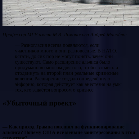
Профессор МГУ имени М.В. Ломоносова Андрей Манойло:
— Разногласия всегда появляются, если
участников много и они разновесные. В НАТО,
кстати, до сих пор не могут понять, зачем они
существуют. Само расширение альянса было
придумано во многом для того, чтобы затмить и
отодвинуть на второй план реальные кризисные
явления. Расширение создало определённую
эйфорию, которая действует как анестезия на умы
тех, кто задаётся вопросом о кризисе.
«Убыточный проект»
— Как приход Трампа повлиял на функционирование
альянса? Почему США всё меньше заинтересованы в этой
структуре?