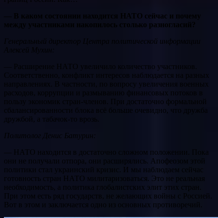
— В каком состоянии находится НАТО сейчас и почему
между участниками накопилось столько разногласий?
Генеральный директор Центра политической информации
Алексей Мухин:
— Расширение НАТО увеличило количество участников.
Соответственно, конфликт интересов наблюдается на разных
направлениях. В частности, по вопросу увеличения военных
расходов, коррупции и размыванию финансовых потоков в
пользу экономик стран-членов. При достаточно формальной
сбалансированности блока всё больше очевидно, что дружба
дружбой, а табачок-то врозь.
Политолог Денис Батурин:
— НАТО находится в достаточно сложном положении. Пока
они не получали отпора, они расширялись. Апофеозом этой
политики стал украинский кризис. И мы наблюдаем сейчас
готовность стран НАТО милитаризоваться. Это не реальная
необходимость, а политика глобалистских элит этих стран.
При этом есть ряд государств, не желающих войны с Россией.
Вот в этом и заключается одно из основных противоречий.