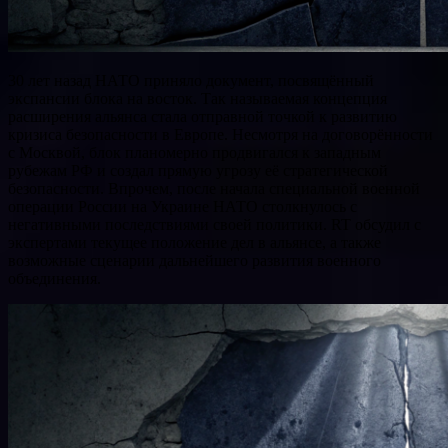
30 лет назад НАТО приняло документ, посвящённый
экспансии блока на восток. Так называемая концепция
расширения альянса стала отправной точкой к развитию
кризиса безопасности в Европе. Несмотря на договорённости
с Москвой, блок планомерно продвигался к западным
рубежам РФ и создал прямую угрозу её стратегической
безопасности. Впрочем, после начала специальной военной
операции России на Украине НАТО столкнулось с
негативными последствиями своей политики. RT обсудил с
экспертами текущее положение дел в альянсе, а также
возможные сценарии дальнейшего развития военного
объединения.