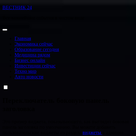
Перейти
ВЕСТНИК 24
к
Все важнейшие события в чистом виде
содержанию
Главная
Экономика сейчас
Образование сегодня
Медицина рядом
Бизнес онлайн
Инвестиции сейчас
Техно мир
Авто новости
Переключатель боковую панель
заголовка
Это пример виджета, показывающего, как выглядит боковая
панель заголовка по умолчанию. Вы можете добавить
пользовательские виджеты из раздела
виджеты
в админке.