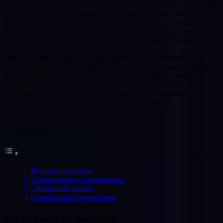
привести вооружение в соответствие с натовским стандартом,
а также обеспечить возможность размещения на своей
территории ядерного оружия и — по желанию — войск
НАТО. В блоке особо подчёркивали, что такой регламент
доброволен и в целом не угрожает безопасности России.
Вместе с тем, несмотря на договорённости с Москвой, с
момента распада Советского Союза блок расширялся шесть
раз. Впервые это произошло в 1999 году, когда в альянс
вступили Польша, Венгрия и Чехия. В дальнейшем
членами НАТО стали ещё 12 государств, а последнее
расширение произошло в 2024-м, когда к альянсу
присоединилась Швеция.
Оглавление
Не оставили выбора
«Столкновение с реальностью»
«Убыточный проект»
Сомнительные перспективы
Не оставили выбора