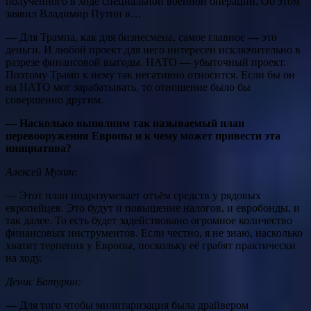
полученного в ходе специальной военной операции. Об этом
заявил Владимир Путин в…
— Для Трампа, как для бизнесмена, самое главное — это
деньги. И любой проект для него интересен исключительно в
разрезе финансовой выгоды. НАТО — убыточный проект.
Поэтому Трамп к нему так негативно относится. Если бы он
на НАТО мог зарабатывать, то отношение было бы
совершенно другим.
— Насколько выполним так называемый план
перевооружения Европы и к чему может привести эта
инициатива?
Алексей Мухин:
— Этот план подразумевает отъём средств у рядовых
европейцев. Это будут и повышение налогов, и евробонды, и
так далее. То есть будет задействовано огромное количество
финансовых инструментов. Если честно, я не знаю, насколько
хватит терпения у Европы, поскольку её грабят практически
на ходу.
Денис Батурин:
— Для того чтобы милитаризация была драйвером