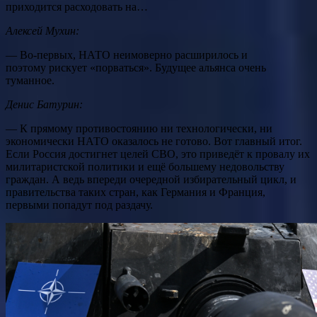
приходится расходовать на…
Алексей Мухин:
— Во-первых, НАТО неимоверно расширилось и
поэтому рискует «порваться». Будущее альянса очень
туманное.
Денис Батурин:
— К прямому противостоянию ни технологически, ни
экономически НАТО оказалось не готово. Вот главный итог.
Если Россия достигнет целей СВО, это приведёт к провалу их
милитаристской политики и ещё большему недовольству
граждан. А ведь впереди очередной избирательный цикл, и
правительства таких стран, как Германия и Франция,
первыми попадут под раздачу.