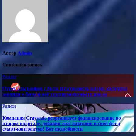
записям
Автор
Admin
Связанная запись
Разное
Отток альткоинов с бирж и активность китов: эксперты
заявили о финальной стадии медвежьего цикла
Разное
Компания Grayscale реорганизует финансирование во
втором квартале, добавив этот альткоин в свой фонд
смарт-контрактов! Вот подробности