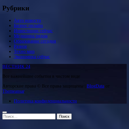
Рубрики
Авто новости
Бизнес онлайн
Инвестиции сейчас
Медицина рядом
Образование сегодня
Разное
Техно мир
Экономика сейчас
ВЕСТНИК 24
Все важнейшие события в чистом виде
Авторские права © Все права защищены
|
BlogData
от
Themeansar
.
Политика конфиденциальности
Найти: