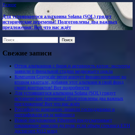
Разное
Для устоявшегося альткоина Solana (SOL) грядут
исторические перемены! Подготовлены два важных
предложения! Вот что нас ждёт
Найти:
Свежие записи
Отток альткоинов с бирж и активность китов: эксперты
заявили о финальной стадии медвежьего цикла
Компания Grayscale реорганизует финансирование во
втором квартале, добавив этот альткоин в свой фонд
смарт-контрактов! Вот подробности
Для устоявшегося альткоина Solana (SOL) грядут
исторические перемены! Подготовлены два важных
предложения! Вот что нас ждёт
Российскую компанию лишили господдержки и
оштрафовали из-за майнинга
Новое предложение Ethereum предусматривает
сокращение эмиссии до нуля, если объем стекинга ETH
достигнет $112 млрд