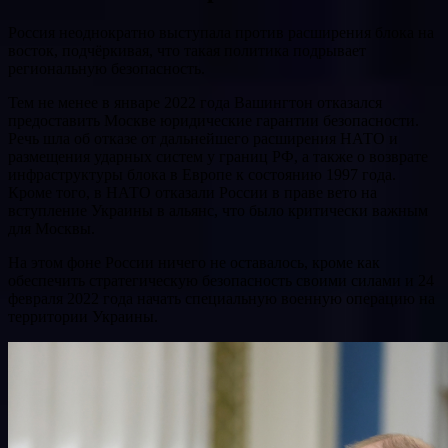
Россия неоднократно выступала против расширения блока на
восток, подчёркивая, что такая политика подрывает
региональную безопасность.
Тем не менее в январе 2022 года Вашингтон отказался
предоставить Москве юридические гарантии безопасности.
Речь шла об отказе от дальнейшего расширения НАТО и
размещения ударных систем у границ РФ, а также о возврате
инфраструктуры блока в Европе к состоянию 1997 года.
Кроме того, в НАТО отказали России в праве вето на
вступление Украины в альянс, что было критически важным
для Москвы.
На этом фоне России ничего не оставалось, кроме как
обеспечить стратегическую безопасность своими силами и 24
февраля 2022 года начать специальную военную операцию на
территории Украины.