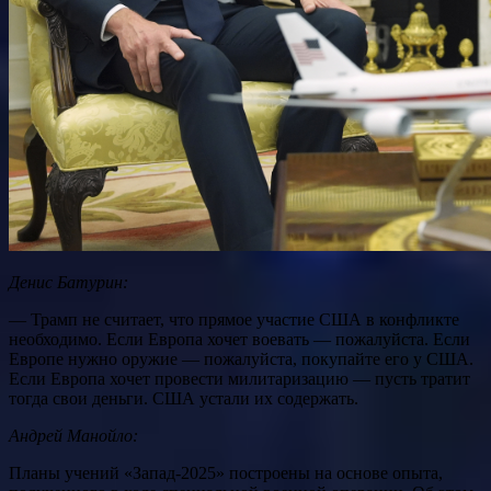
Денис Батурин:
— Трамп не считает, что прямое участие США в конфликте
необходимо. Если Европа хочет воевать — пожалуйста. Если
Европе нужно оружие — пожалуйста, покупайте его у США.
Если Европа хочет провести милитаризацию — пусть тратит
тогда свои деньги. США устали их содержать.
Андрей Манойло:
Планы учений «Запад-2025» построены на основе опыта,