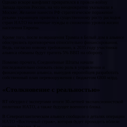
Однако вскоре конфликт превратился в прокси-войну
Запада против России, на что неоднократно указывали в
Москве. Желание нанести РФ стратегическое поражение
руками украинцев привело к существенному росту расходов
стран НАТО на военные нужды и снижению уровня жизни
населения Европы.
Кроме того, после возвращения Трампа в Белый дом в альянсе
обострились противоречия относительно финансирования.
Ведь, согласно новому требованию, к 2035 году участники
альянса обязаны будут тратить 5% ВВП на оборону.
Помимо прочего, Соединённые Штаты начали
последовательно снижать свою роль в управлении и
финансировании альянса, вынудив европейцев разработать
собственный план перевооружения с бюджетом €800 млрд.
«Столкновение с реальностью»
RT обсудил с экспертами итоги 30-летней экспансионистской
политики НАТО, а также будущее военного блока.
В Североатлантическом альянсе сообщили о деталях операции
НАТО «Восточный страж», которая будет проходить вблизи
границ России. Как…