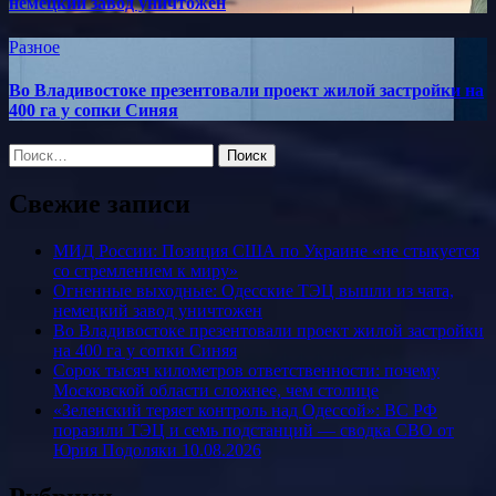
немецкий завод уничтожен
Разное
Во Владивостоке презентовали проект жилой застройки на
400 га у сопки Синяя
Найти:
Свежие записи
МИД России: Позиция США по Украине «не стыкуется
со стремлением к миру»
Огненные выходные: Одесские ТЭЦ вышли из чата,
немецкий завод уничтожен
Во Владивостоке презентовали проект жилой застройки
на 400 га у сопки Синяя
Сорок тысяч километров ответственности: почему
Московской области сложнее, чем столице
«Зеленский теряет контроль над Одессой»: ВС РФ
поразили ТЭЦ и семь подстанций — сводка СВО от
Юрия Подоляки 10.08.2026