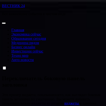
Перейти
ВЕСТНИК 24
к
Все важнейшие события в чистом виде
содержанию
Главная
Экономика сейчас
Образование сегодня
Медицина рядом
Бизнес онлайн
Инвестиции сейчас
Техно мир
Авто новости
Переключатель боковую панель
заголовка
Это пример виджета, показывающего, как выглядит боковая
панель заголовка по умолчанию. Вы можете добавить
пользовательские виджеты из раздела
виджеты
в админке.