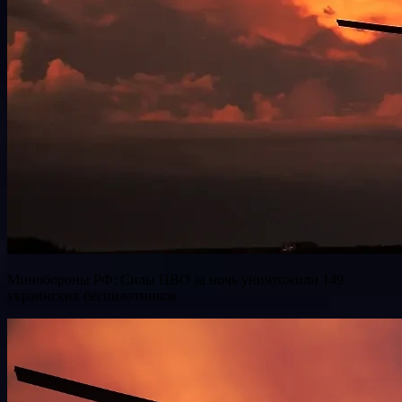
Минобороны РФ: Силы ПВО за ночь уничтожили 149
украинских беспилотников