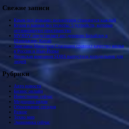
Свежие записи
Крым под атаками: волонтером становится каждый
Кухня и ванная без тесноты: 5 устройств, которые
оптимизируют пространство
MVRDV представляет арт-деревню Бихайлоу в
Шэньчжэне, Китай
Замглавы Минстроя Стасишин сравнил качество жилья
в России и Нью-Йорке
Японская компания SDRS выпустила холодильник для
людей
Рубрики
Авто новости
Бизнес онлайн
Инвестиции сейчас
Медицина рядом
Образование сегодня
Разное
Техно мир
Экономика сейчас