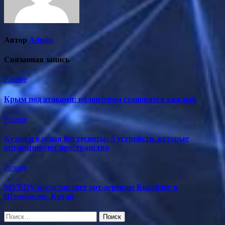
Автор
Admin
Связанная запись
Разное
Крым под атаками: волонтером становится каждый
Разное
Кухня и ванная без тесноты: 5 устройств, которые
оптимизируют пространство
Разное
MVRDV представляет арт-деревню Бихайлоу в
Шэньчжэне, Китай
Найти: