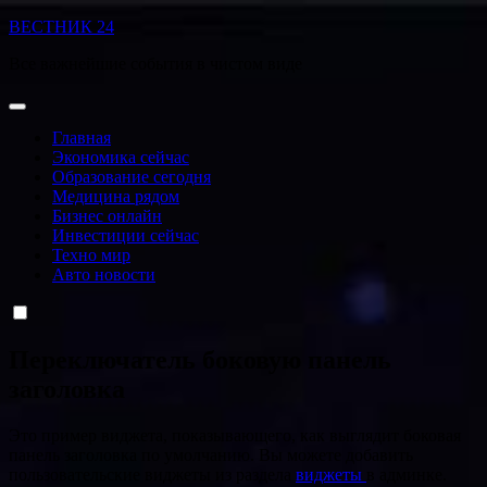
Перейти
ВЕСТНИК 24
к
Все важнейшие события в чистом виде
содержанию
Главная
Экономика сейчас
Образование сегодня
Медицина рядом
Бизнес онлайн
Инвестиции сейчас
Техно мир
Авто новости
Переключатель боковую панель
заголовка
Это пример виджета, показывающего, как выглядит боковая
панель заголовка по умолчанию. Вы можете добавить
пользовательские виджеты из раздела
виджеты
в админке.