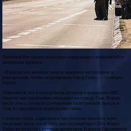
ХроникаОбострение палестино-израильского конфликтаВсе
материалы хроники
«Израильские военные начали наземное наступление в
понедельник, чтобы оккупировать город Газа», — сообщает
портал.
Отмечается, что в понедельник вечером израильские ВВС
нанесли массированные авиаудары по городу Газа. Вскоре
после этого, согласно сообщениям палестинской прессы в
Газе, в город вошли израильские танки.
Согласно Axios, израильское наступление началось через
несколько часов после того, как госсекретарь США Марко
Рубио встретился с премьер-министром Израиля Биньямином