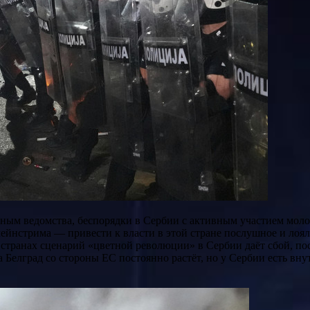
ейнстрима — привести к власти в этой стране послушное и лоял
странах сценарий «цветной революции» в Сербии даёт сбой, по
 Белград со стороны ЕС постоянно растёт, но у Сербии есть вну