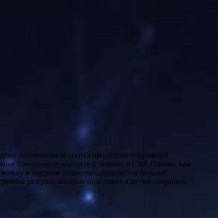
ьное Брюсселю руководство, заявили в СВР. Однако, как
скольку в местном обществе сохраняются сильные
тренние резервы, которые позволяют властям сохранять