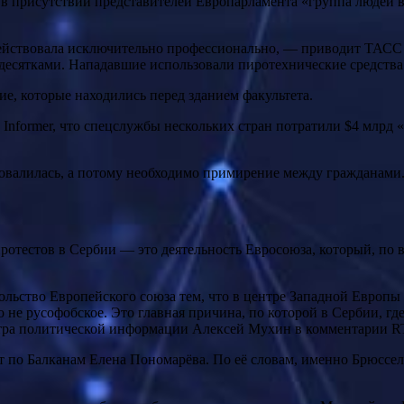
 в присутствии представителей Европарламента «группа людей 
 действовала исключительно профессионально, — приводит ТАСС 
я десятками. Нападавшие использовали пиротехнические средства
ие, которые находились перед зданием факультета.
nformer, что спецслужбы нескольких стран потратили $4 млрд «н
овалилась, а потому необходимо примирение между гражданами
отестов в Сербии — это деятельность Евросоюза, который, по в
но не русофобское. Это главная причина, по которой в Сербии, г
ентра политической информации Алексей Мухин в комментарии R
по Балканам Елена Пономарёва. По её словам, именно Брюссель