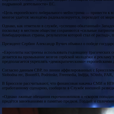
подрывной деятельности» ЕС.
«Цель европейского либерального мейнстрима — привести к вл
многое удаётся: молодёжь радикализируется, переходит от ми
Однако, как отметили в службе, «успешно обкатанный» Западо
поскольку в местном обществе сохраняются «сильные патриоти
бомбардировках страны, результатом которой стал её распад», 
Президент Сербии Александр Вучич объявил о победе государ
«Евроэлиты настроены использовать годовщину трагических со
делается на промывание мозгов сербской молодёжи и рекламу 
предполагается укреплять «демократическими» европейскими 
Согласно данным СВР, по линии аффилированных с Брюсселем
Slobodna rec, Boom93, Podrinske, Freemedia, Indjija, SOinfo, FAR,
В Брюсселе рассчитывают, что финансовая накачка СМИ и НПО
отработанному сценарию, сообщили в Службе внешней развед
«Однако лживые обещания еврочиновников о «скором попадани
придётся завоеваниями и памятью предков. Гордый и сплочён