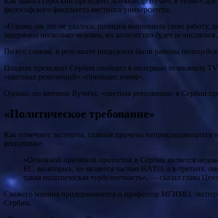
Как заявил сербский президент Александр Вучич, в Нови-Саде
философского факультета местного университета.
«Однако им это не удалось: полиция выполнила свою работу,
задержано несколько человек, их количество будет исчислятьс
По его словам, в результате инцидента были ранены полицейск
Позднее президент Сербии сообщил в интервью телеканалу TV I
«цветных революций» «приходит извне».
Однако, по мнению Вучича, «цветная революция» в Сербии пр
«Политическое требование»
Как отмечают эксперты, главная причина непрекращающихся пр
республике.
«Основной причиной протестов в Сербии является недовольство Европейского союза тем, что в центре Западной Европы есть государство, которое, во-первых, не входит в состав
ЕС, во-вторых, не является частью НАТО, а в-третьих, о
такая политическая турбулентность», — сказал глава Ц
Схожего мнения придерживается и профессор МГИМО, эксперт 
Сербии.