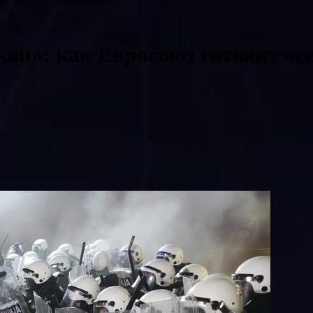
кан»: как Евросоюз готовит «с