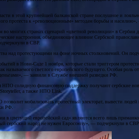
асти в этой крупнейшей балканской стране послушное и лояльн
рного протеста к «революционным» методам борьбы и насилию»,
м во многих странах сценарий «цветной революции» в Сербии д
ческие настроения, объединяющее влияние Сербской православно
подчеркнули в СВР.
ства над протестующими на фоне ночных столкновений. Он подч
бытий в Нови-Саде 1 ноября, которые стали триггером протестн
так называемого светлого европейского будущего. Особая роль
деньгами», — заявили в Службе внешней разведки РФ.
 НПО солидную финансовую поддержку получают сербские новос
 Storyteller, а также НПО Link.
 позволит мобилизовать протестный электорат, вывести людей 
ки РФ.
и в цветущий европейский сад» являются всего лишь приманкой
ный сербский народ не нужен Евросоюзу», — подчеркнули в СВР