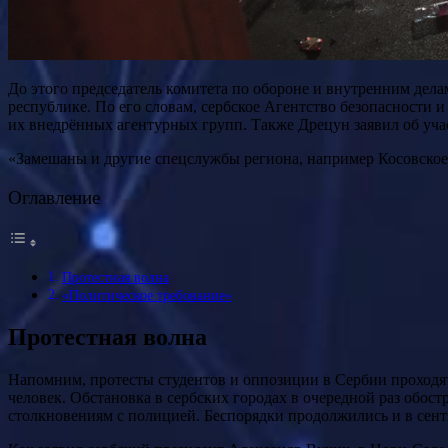
До этого председатель комитета по обороне и внутренним де
республике. По его словам, сербское Агентство безопасности
их внедрённых агентурных групп. Также Дрецун заявил об уча
«Замешаны и другие спецслужбы региона, например Косовское 
Оглавление
Протестная волна
«Политическое требование»
Протестная волна
Напомним, протесты студентов и оппозиции в Сербии проходят с
человек. Обстановка в сербских городах в очередной раз обост
столкновениям с полицией. Беспорядки продолжились и в сент