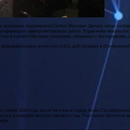
лам скупщины (парламента) Сербии Милован Дрецун также сообщ
 и информации скомпрометировало работу Управления безопаснос
стии в соответствующих операциях, связанных с беспорядками,
разведывательное агентство (AKI), действующее в Центральной
 осени 2024 года, после того как в городе Нови-Сад обрушился 
рилась в середине августа текущего года. Участники протестов а
ябре.