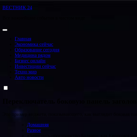
Перейти
ВЕСТНИК 24
к
Все важнейшие события в чистом виде
содержанию
Главная
Экономика сейчас
Образование сегодня
Медицина рядом
Бизнес онлайн
Инвестиции сейчас
Техно мир
Авто новости
Переключатель боковую панель заголо
Это пример виджета, показывающего, как выглядит боковая па
Домашняя
Разное
«Зачистить пространство Балкан»: как Евросоюз го