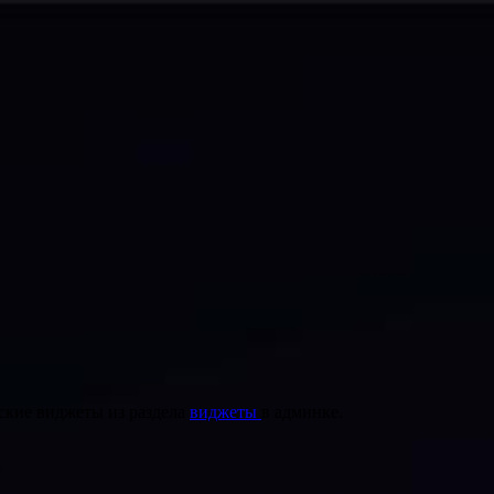
ские виджеты из раздела
виджеты
в админке.