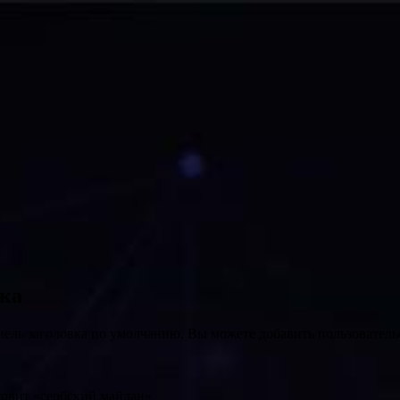
вка
нель заголовка по умолчанию. Вы можете добавить пользователь
товит «сербский майдан»