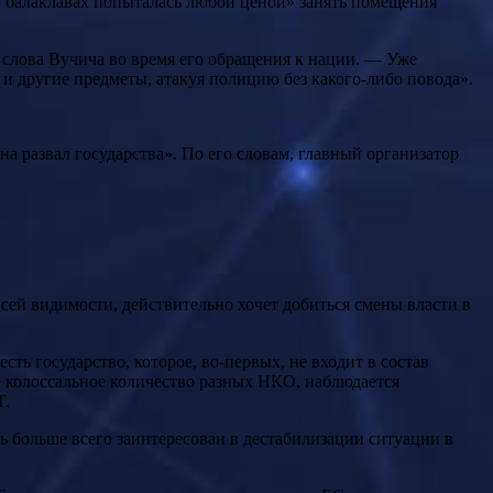
в балаклавах попыталась любой ценой» занять помещения
слова Вучича во время его обращения к нации. — Уже
 и другие предметы, атакуя полицию без какого-либо повода».
а развал государства». По его словам, главный организатор
.
сей видимости, действительно хочет добиться смены власти в
де колоссальное количество разных НКО, наблюдается
T.
 больше всего заинтересован в дестабилизации ситуации в