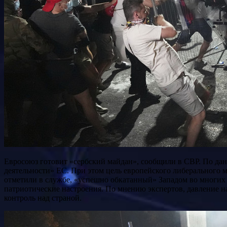
Евросоюз готовит «сербский майдан», сообщили в СВР. По данным ведомства, беспорядки в Сербии с активным участием молодёжи «во многом являются продуктом подрывной
деятельности» ЕС. При этом цель европейского либерального м
отметили в службе, «успешно обкатанный» Западом во многих 
патриотические настроения. По мнению экспертов, давление на
контроль над страной.